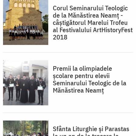
Corul Seminarului Teologic
de la Mănăstirea Neamț -
câștigătorul Marelui Trofeu
al Festivalului ArtHistoryFest
2018
Premii la olimpiadele
şcolare pentru elevii
Seminarului Teologic de la
Mănăstirea Neamţ
Sfânta Liturghie și Parastas
la un an de la trecere la