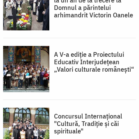
Domnul a părintelui
arhimandrit Victorin Oanele
A V-a ediţie a Proiectului
Educativ Interjudeţean
„Valori culturale româneşti“
Concursul Internaţional
"Cultură, Tradiţie şi căi
spirituale"