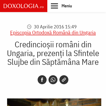
Skip
Meniu
to
main
Main
content
navigation
30 Aprilie 2016 15:49
Episcopia Ortodoxă Română din Ungaria
Credincioșii români din
Ungaria, prezenţi la Sfintele
Slujbe din Săptămâna Mare