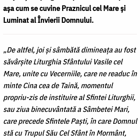
Sfintele
așa cum se cuvine Praznicul cel Mare și
Slujbe
Luminat al Învierii Domnului.
din
Săptămâna
Mare
„De altfel, joi și sâmbătă dimineața au fost
săvârșite Liturghia Sfântului Vasile cel
Mare, unite cu Vecerniile, care ne readuc în
minte Cina cea de Taină, momentul
propriu-zis de instituire al Sfintei Liturghii,
sau ziua binecuvântată a Sâmbetei Mari,
care precede Sfintele Paști, în care Domnul
stă cu Trupul Său Cel Sfânt în Mormânt,