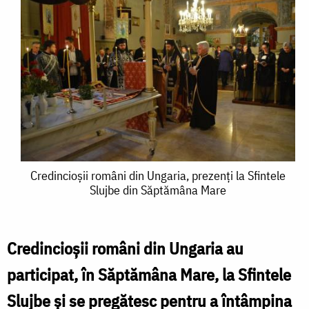
Credincioșii
Credincioșii români din Ungaria, prezenţi la Sfintele
Slujbe din Săptămâna Mare
români
din
Ungaria,
Credincioșii români din Ungaria au
prezenţi
participat, în Săptămâna Mare, la Sfintele
la
Slujbe și se pregătesc pentru a întâmpina