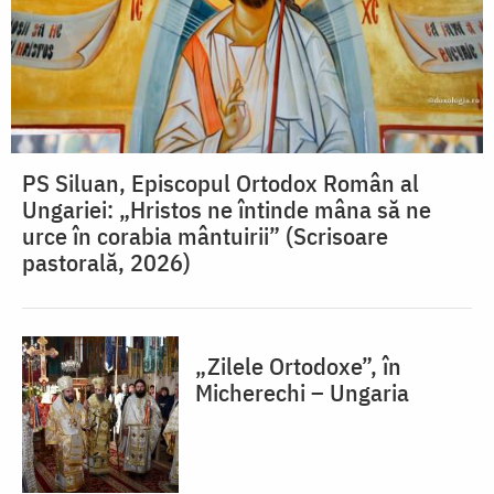
PS Siluan, Episcopul Ortodox Român al
Ungariei: „Hristos ne întinde mâna să ne
urce în corabia mântuirii” (Scrisoare
pastorală, 2026)
„Zilele Ortodoxe”, în
Micherechi – Ungaria