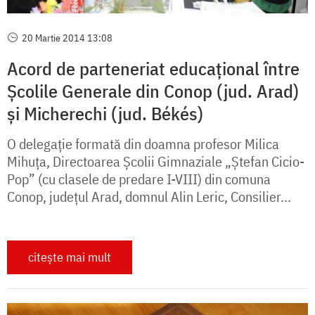
20 Martie 2014 13:08
Acord de parteneriat educaţional între
Şcolile Generale din Conop (jud. Arad)
şi Micherechi (jud. Békés)
O delegaţie formată din doamna profesor Milica
Mihuţa, Directoarea Şcolii Gimnaziale „Ştefan Cicio-
Pop” (cu clasele de predare I-VIII) din comuna
Conop, judeţul Arad, domnul Alin Leric, Consilier...
citește mai mult