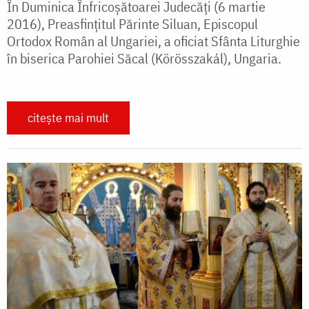
În Duminica Înfricoșătoarei Judecăți (6 martie
2016), Preasfințitul Părinte Siluan, Episcopul
Ortodox Român al Ungariei, a oficiat Sfânta Liturghie
în biserica Parohiei Săcal (Körösszakál), Ungaria.
citește mai mult