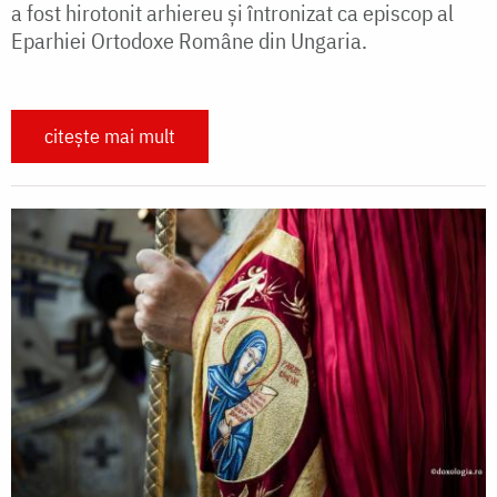
a fost hirotonit arhiereu şi întronizat ca episcop al
Eparhiei Ortodoxe Române din Ungaria.
citește mai mult