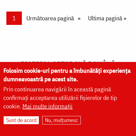
Paginare
Current page
1
Next page
Următoarea pagină
Last page
Ultima pagină »
BISERICA ORTODOXĂ ROMÂNĂ
Folosim cookie-uri pentru a îmbunătăți experiența
dumneavoastră pe acest site.
Prin continuarea navigării în această pagină
Sfântul Sinod
confirmați acceptarea utilizării fișierelor de tip
cookie.
Mai multe informații
Patriarhia Română
Sunt de acord
Nu, mulțumesc
MITROPOLIA MUNTENIEI ŞI DOBROGEI