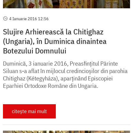
4 Ianuarie 2016 12:56
Slujire Arhierească la Chitighaz
(Ungaria), în Duminica dinaintea
Botezului Domnului
Duminică, 3 ianuarie 2016, Preasfințitul Părinte
Siluan s-a aflat în mijlocul credincioșilor din parohia
Chitighaz (Kétegyháza), aparținând Episcopiei
Eparhiei Ortodoxe Române din Ungaria.
citește mai mult