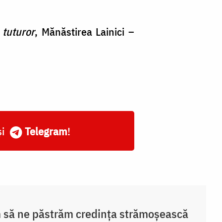
 tuturor
, Mănăstirea Lainici –
și
Telegram
!
să ne păstrăm credința strămoșească