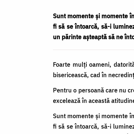
Nechifor
Sunt momente și momente în v
fi să se întoarcă, să-i lumi
un părinte așteaptă să ne înt
Foarte mulți oameni, datorită
bisericească, cad în necredinț
Pentru o persoană care nu cre
excelează în această atitudine
Sunt momente și momente în v
fi să se întoarcă, să-i lumi