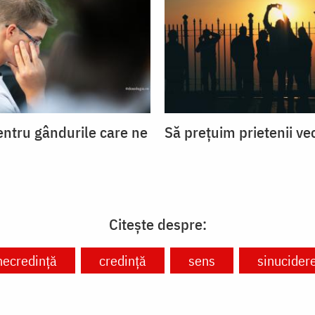
entru gândurile care ne
Să prețuim prietenii ve
Citește despre:
necredință
credință
sens
sinucider