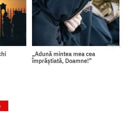
chi
„Adună mintea mea cea
împrăștiată, Doamne!”
e