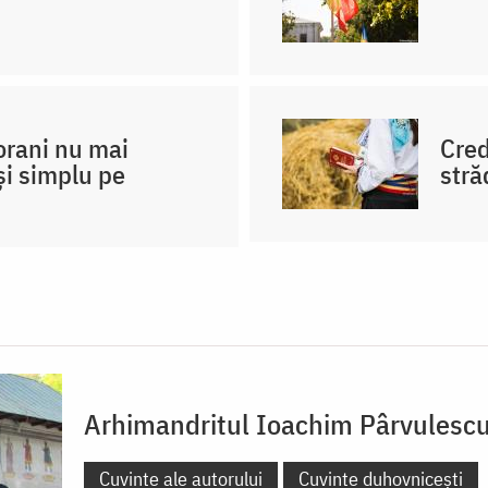
orani nu mai
Cred
și simplu pe
stră
Arhimandritul Ioachim Pârvulesc
Cuvinte ale autorului
Cuvinte duhovnicești