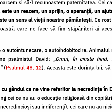
toarcem și să-I recunoaștem paternitatea. Cei c
 este un reazem, un sprijin, o speranță, un ajuto
este un sens al vieții noastre pământești
. Ce rost
oastră care ne face să fim stăpânitori ai ac
o autoîntunecare, o autoîndobitocire. Animalul 
une psalmistul David:
„Omul, în cinste fiind, 
e”
(
Psalmul 48, 12
). Aceasta este dorința lui, s
m cu gândul ce ne vine referitor la necredința î
ung cei ce nu au o educație religioasă din copilă
 necredincioși sau indiferenți), cei care nu au nic