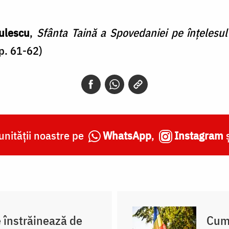
ulescu
,
Sfânta Taină a Spovedaniei pe înțelesul
p. 61-62)
nității noastre pe
WhatsApp
,
Instagram
e înstrăinează de
Cum 