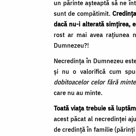
un părinte așteaptă să ne în
sunt de compătimit.
Credința
dacă nu-i alterată simțirea, 
rost ar mai avea rațiunea n
Dumnezeu?!
Necredința în Dumnezeu este 
și nu o valorifică cum sp
dobitoacelor celor fără mint
care nu au minte.
Toată viața trebuie să luptă
acest păcat al necredinței aj
de credință în familie (părinți