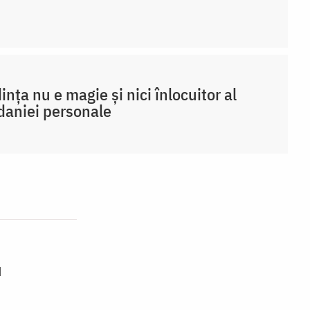
ința nu e magie și nici înlocuitor al
daniei personale
u