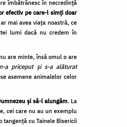
are îmbătrânesc în necredință
r efectiv pe care-l simți doar
 ar mai avea viața noastră, ce
estei lumi dacă nu credem în
nu are minte, însă omul o are
n-a priceput și s-a alăturat
ă se asemene animalelor celor
n Dumnezeu și să-l alungăm
. La
rie, cei care nu au un exemplu
io tangență cu Tainele Bisericii