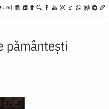
LIVE
07
re pământești