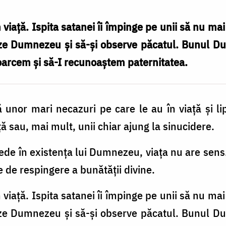
iață. Ispita satanei îi împinge pe unii să nu ma
neze Dumnezeu și să-și observe păcatul. Bunul 
oarcem și să-I recunoaștem paternitatea.
 unor mari necazuri pe care le au în viață și li
ă sau, mai mult, unii chiar ajung la sinucidere.
de în existența lui Dumnezeu, viața nu are sens
 de respingere a bunătății divine.
iață. Ispita satanei îi împinge pe unii să nu ma
neze Dumnezeu și să-și observe păcatul. Bunul 