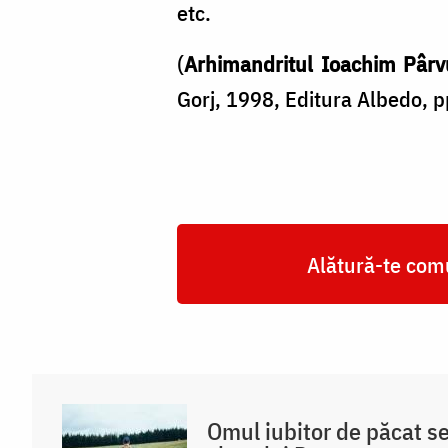
etc.
(
Arhimandritul Ioachim Pârv
Gorj, 1998, Editura Albedo, p
Alătură-te comu
Omul iubitor de păcat s