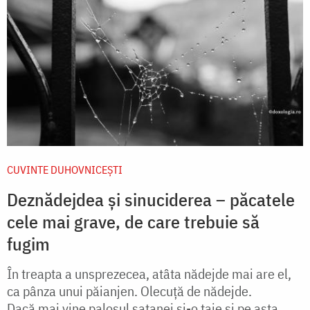
CUVINTE DUHOVNICEȘTI
Deznădejdea și sinuciderea – păcatele
cele mai grave, de care trebuie să
fugim
În treapta a unsprezecea, atâta nădejde mai are el,
ca pânza unui păianjen. Olecuţă de nădejde.
Dacă mai vine paloşul satanei şi-o taie şi pe asta,