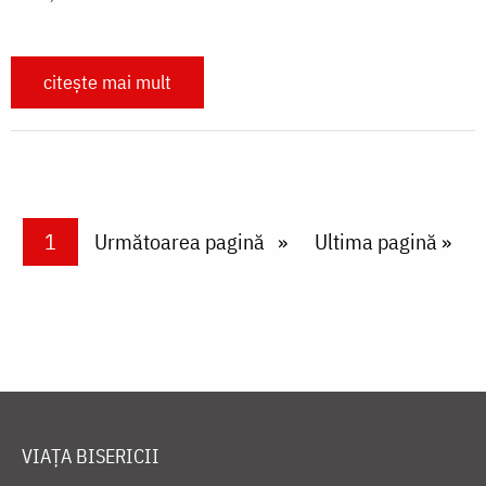
citește mai mult
Paginare
Current page
1
Next page
Următoarea pagină
Last page
Ultima pagină »
VIAȚA BISERICII