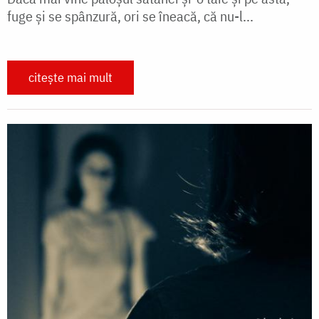
fuge şi se spânzură, ori se îneacă, că nu-l...
citește mai mult