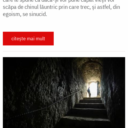
scăpa de chinul lăuntric prin care trec, și astfel, din
egoism, se sinucid.
citește mai mult