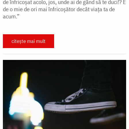
de înfricoşat acolo, jos, unde ai de gând să te duci!? E
de o mie de ori mai înfricoşător decât viaţa ta de
acum.”
citește mai mult