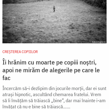
CREŞTEREA COPIILOR
Îi hrănim cu moarte pe copiii noștri,
apoi ne mirăm de alegerile pe care le
fac
Încercăm să-i dezlipim din jocurile morții, dar ei sunt
atrași hipnotic, ascultând chemarea fratelui. Vrem
să îi învățăm să trăiască „bine”, dar mai înainte i-am
învățat că nu e bine să trăiască…...