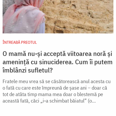
ÎNTREABĂ PREOTUL
O mamă nu-și acceptă viitoarea noră și
amenință cu sinuciderea. Cum îi putem
îmblânzi sufletul?
Fratele meu vrea să se căsătorească anul acesta cu
o fată cu care este împreună de șase ani – doar că
tot de atâta timp mama mea doar o blestemă pe
această fată, căci „i-a schimbat băiatul” (o...