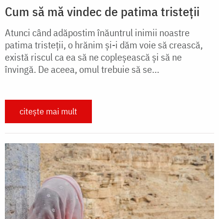
Cum să mă vindec de patima tristeții
Atunci când adăpostim înăuntrul inimii noastre
patima tristeții, o hrănim și-i dăm voie să crească,
există riscul ca ea să ne copleșească și să ne
învingă. De aceea, omul trebuie să se...
citește mai mult