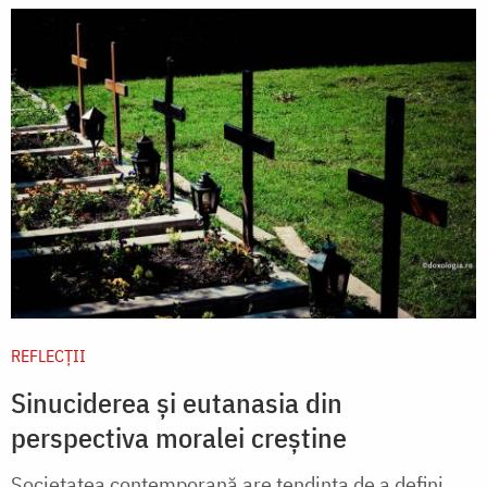
REFLECȚII
Sinuciderea şi eutanasia din
perspectiva moralei creștine
Societatea contemporană are tendinţa de a defini