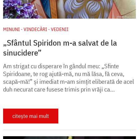
MINUNI - VINDECĂRI - VEDENII
„Sfântul Spiridon m-a salvat de la
sinucidere”
Am strigat cu disperare în gândul meu: „Sfinte
Spiridoane, te rog ajută-mă, nu mă lăsa, fă ceva,
scapă-mă!” și imediat m-am simțit eliberată de acel
duh necurat care fusese trimis prin vrăji ca...
citește mai mult