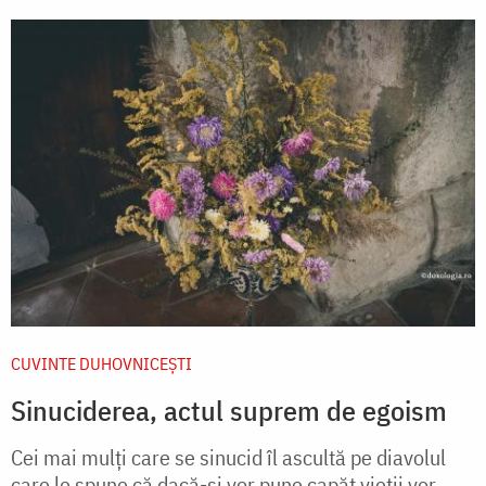
CUVINTE DUHOVNICEȘTI
Sinuciderea, actul suprem de egoism
Cei mai mulți care se sinucid îl ascultă pe diavolul
care le spune că dacă-și vor pune capăt vieții vor