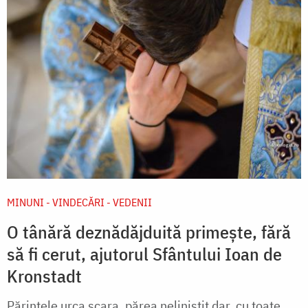
MINUNI - VINDECĂRI - VEDENII
O tânără deznădăjduită primește, fără
să fi cerut, ajutorul Sfântului Ioan de
Kronstadt
Părintele urca scara, părea neliniştit dar, cu toate