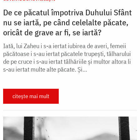
De ce păcatul împotriva Duhului Sfânt
nu se iartă, pe când celelalte păcate,
oricât de grave ar fi, se iartă?
Iată, lui Zaheu i s-a iertat iubirea de averi, femeii
păcătoase i s-au iertat păcatele trupeşti, tâlharului
de pe cruce i s-au iertat tâlhăriile şi multor altora li
s-au iertat multe alte păcate. Şi...
citește mai mult