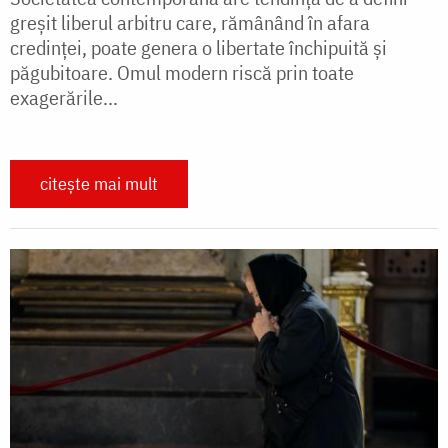
greşit liberul arbitru care, rămânând în afara
credinţei, poate genera o libertate închipuită şi
păgubitoare. Omul modern riscă prin toate
exagerările...
citește mai mult