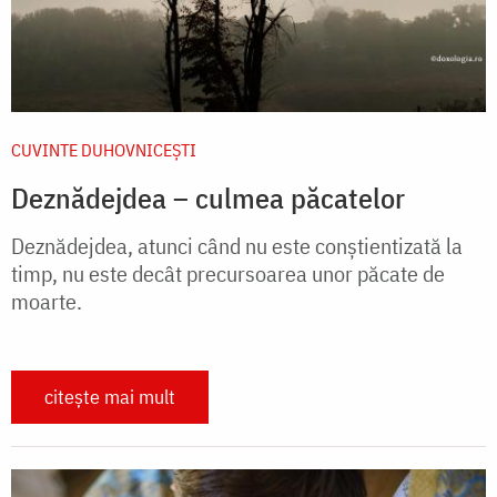
CUVINTE DUHOVNICEȘTI
Deznădejdea – culmea păcatelor
Deznădejdea, atunci când nu este conștientizată la
timp, nu este decât precursoarea unor păcate de
moarte.
citește mai mult