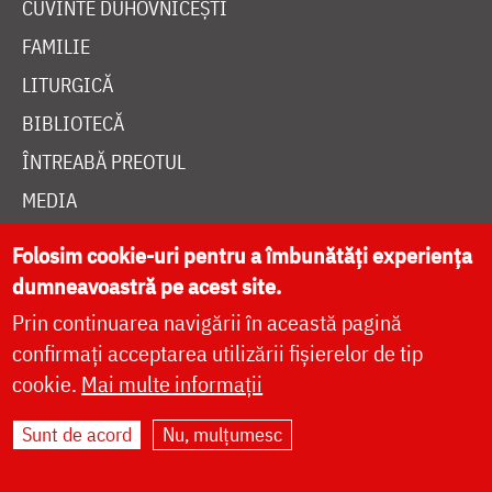
CUVINTE DUHOVNICEȘTI
FAMILIE
LITURGICĂ
BIBLIOTECĂ
ÎNTREABĂ PREOTUL
MEDIA
ȘTIRI
Folosim cookie-uri pentru a îmbunătăți experiența
HRAMUL SFINTEI CUVIOASE PARASCHEVA
dumneavoastră pe acest site.
Prin continuarea navigării în această pagină
confirmați acceptarea utilizării fișierelor de tip
AUTORI
cookie.
Mai multe informații
PĂRINȚI DUHOVNICEȘTI
MAICI CU VIAȚĂ DUHOVNICEASCĂ
Sunt de acord
Nu, mulțumesc
TEMATICĂ