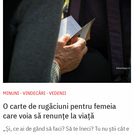
MINUNI - VINDECĂRI - VEDENII
O carte de rugăciuni pentru femeia
care voia să renunțe la viață
„Şi, ce ai de gând să faci? Să te îneci? Tu nu ştii cât e