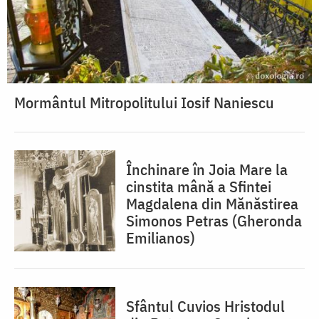
Mormântul Mitropolitului Iosif Naniescu
Închinare în Joia Mare la
cinstita mână a Sfintei
Magdalena din Mănăstirea
Simonos Petras (Gheronda
Emilianos)
Sfântul Cuvios Hristodul