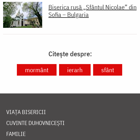
Biserica rusă „Sfântul Nicolae” din
Sofia – Bulgaria
Citește despre:
mormânt
ierarh
sfânt
VIAȚA BISERICII
CUVINTE DUHOVNICEȘTI
FAMILIE