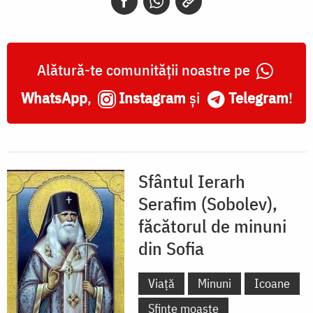
Ierarh
Serafim
Sobolev,
Alătură-te comunității noastre pe
de
WhatsApp
,
Instagram
și
Telegram
!
la
subsolul
bisericii
Sfântul Ierarh
ruse
Serafim (Sobolev),
„Sfântul
făcătorul de minuni
Nicolae”
din Sofia
din
Sofia
Viață
Minuni
Icoane
Sfinte moaște