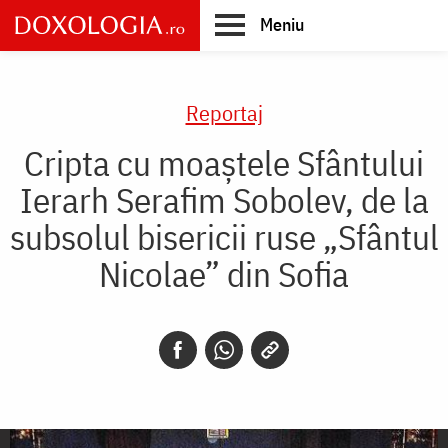
Skip
Meniu
to
main
Main
content
navigation
Reportaj
Cripta cu moaştele Sfântului
Ierarh Serafim Sobolev, de la
subsolul bisericii ruse „Sfântul
Nicolae” din Sofia