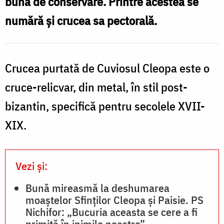
bună de conservare. Printre acestea se
Sihăstria
numără și crucea sa pectorală.
Crucea purtată de Cuviosul Cleopa este o
cruce-relicvar
, din metal, în stil post-
bizantin, specifică pentru secolele
XVII-
XIX
.
Vezi și:
Bună mireasmă la deshumarea
moaştelor Sfinților Cleopa și Paisie. PS
Nichifor: „Bucuria aceasta se cere a fi
primită în inimile noastre”