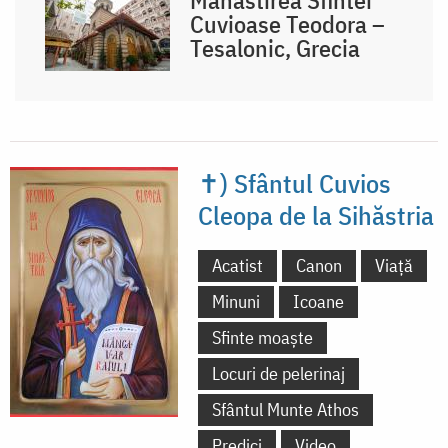
Cuvioase Teodora –
Tesalonic, Grecia
✝) Sfântul Cuvios
Cleopa de la Sihăstria
Acatist
Canon
Viață
Minuni
Icoane
Sfinte moaște
Locuri de pelerinaj
Sfântul Munte Athos
Predici
Video