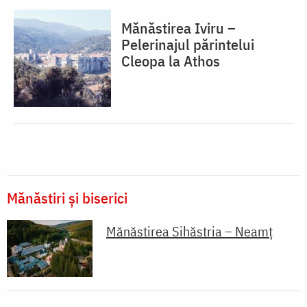
Mănăstirea Iviru –
Pelerinajul părintelui
Cleopa la Athos
Mănăstiri și biserici
Mănăstirea Sihăstria – Neamț