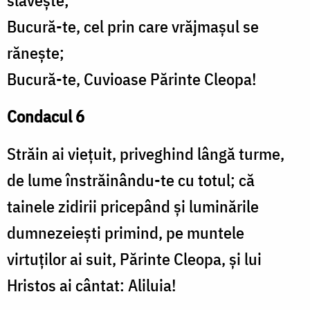
slăvește;
Bucură-te, cel prin care vrăjmașul se
rănește;
Bucură-te, Cuvioase Părinte Cleopa!
Condacul 6
Străin ai viețuit, priveghind lângă turme,
de lume înstrăinându-te cu totul; că
tainele zidirii pricepând și luminările
dumnezeiești primind, pe muntele
virtuților ai suit, Părinte Cleopa, și lui
Hristos ai cântat: Aliluia!