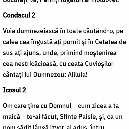
Condacul 2
Voia dumnezeiască în toate căutând-o, pe
calea cea îngustă ați pornit și în Cetatea de
sus ați ajuns, unde, primind moștenirea
cea nestricăcioasă, cu ceata Cuvioșilor
cântați lui Dumnezeu: Aliluia!
Icosul 2
Om care ține cu Domnul – cum zicea a ta
maică – te-ai făcut, Sfinte Paisie, și, ca un
pom sădit lângă izvor, ai adus, întru