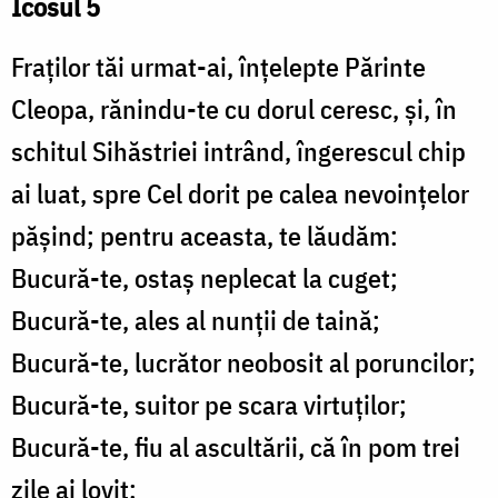
Icosul 5
Fraților tăi urmat-ai, înțelepte Părinte
Cleopa, rănindu-te cu dorul ceresc, și, în
schitul Sihăstriei intrând, îngerescul chip
ai luat, spre Cel dorit pe calea nevoințelor
pășind; pentru aceasta, te lăudăm:
Bucură-te, ostaș neplecat la cuget;
Bucură-te, ales al nunții de taină;
Bucură-te, lucrător neobosit al poruncilor;
Bucură-te, suitor pe scara virtuților;
Bucură-te, fiu al ascultării, că în pom trei
zile ai lovit;