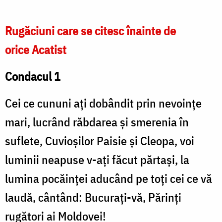
Rugăciuni care se citesc înainte de
orice Acatist
Condacul 1
Cei ce cununi ați dobândit prin nevoințe
mari, lucrând răbdarea și smerenia în
suflete, Cuvioșilor Paisie și Cleopa, voi
luminii neapuse v-ați făcut părtași, la
lumina pocăinței aducând pe toți cei ce vă
laudă, cântând: Bucurați-vă, Părinți
rugători ai Moldovei!