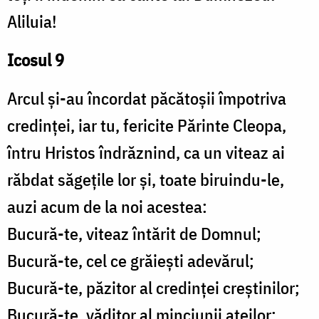
Aliluia!
Icosul 9
Arcul și-au încordat păcătoșii împotriva
credinței, iar tu, fericite Părinte Cleopa,
întru Hristos îndrăznind, ca un viteaz ai
răbdat săgețile lor și, toate biruindu-le,
auzi acum de la noi acestea:
Bucură-te, viteaz întărit de Domnul;
Bucură-te, cel ce grăiești adevărul;
Bucură-te, păzitor al credinței creștinilor;
Bucură-te, văditor al minciunii ateilor;