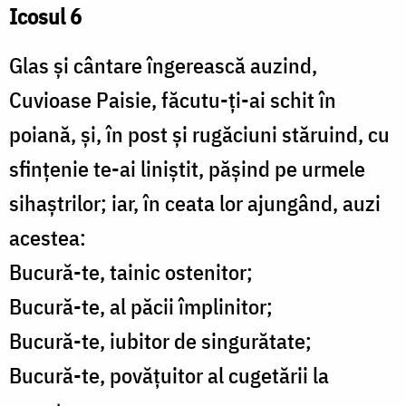
Icosul 6
Glas și cântare îngerească auzind,
Cuvioase Paisie, făcutu-ți-ai schit în
poiană, și, în post și rugăciuni stăruind, cu
sfințenie te-ai liniștit, pășind pe urmele
sihaștrilor; iar, în ceata lor ajungând, auzi
acestea:
Bucură-te, tainic ostenitor;
Bucură-te, al păcii împlinitor;
Bucură-te, iubitor de singurătate;
Bucură-te, povățuitor al cugetării la