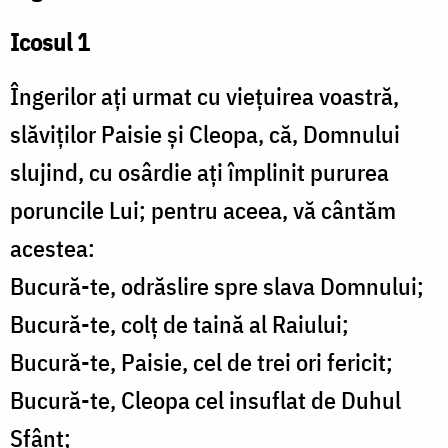
Icosul 1
Îngerilor ați urmat cu viețuirea voastră,
slăviților Paisie și Cleopa, că, Domnului
slujind, cu osârdie ați împlinit pururea
poruncile Lui; pentru aceea, vă cântăm
acestea:
Bucură-te, odrăslire spre slava Domnului;
Bucură-te, colț de taină al Raiului;
Bucură-te, Paisie, cel de trei ori fericit;
Bucură-te, Cleopa cel insuflat de Duhul
Sfânt;