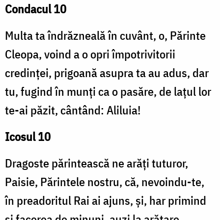
Condacul 10
Multa ta îndrăzneală în cuvânt, o, Părinte
Cleopa, voind a o opri împotrivitorii
credinței, prigoană asupra ta au adus, dar
tu, fugind în munți ca o pasăre, de lațul lor
te-ai păzit, cântând: Aliluia!
Icosul 10
Dragoste părintească ne arăți tuturor,
Paisie, Părintele nostru, că, nevoindu-te,
în preadoritul Rai ai ajuns, și, har primind
și facerea de minuni, auzi la arătare