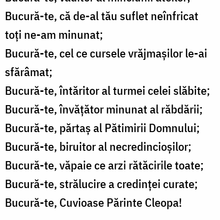
Bucură-te, că de-al tău suflet neînfricat
toți ne-am minunat;
Bucură-te, cel ce cursele vrăjmașilor le-ai
sfărâmat;
Bucură-te, întăritor al turmei celei slăbite;
Bucură-te, învățător minunat al răbdării;
Bucură-te, părtaș al Pătimirii Domnului;
Bucură-te, biruitor al necredincioșilor;
Bucură-te, văpaie ce arzi rătăcirile toate;
Bucură-te, strălucire a credinței curate;
Bucură-te, Cuvioase Părinte Cleopa!