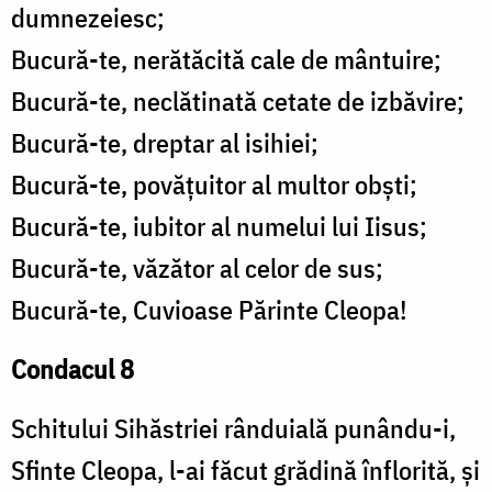
dumnezeiesc;
Bucură-te, nerătăcită cale de mântuire;
Bucură-te, neclătinată cetate de izbăvire;
Bucură-te, dreptar al isihiei;
Bucură-te, povățuitor al multor obști;
Bucură-te, iubitor al numelui lui Iisus;
Bucură-te, văzător al celor de sus;
Bucură-te, Cuvioase Părinte Cleopa!
Condacul 8
Schitului Sihăstriei rânduială punându-i,
Sfinte Cleopa, l-ai făcut grădină înflorită, și