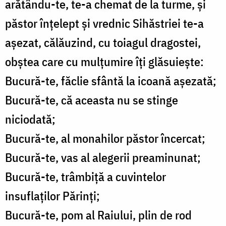
arătându-te, te-a chemat de la turme, și
păstor înțelept și vrednic Sihăstriei te-a
așezat, călăuzind, cu toiagul dragostei,
obștea care cu mulțumire îți glăsuiește:
Bucură-te, făclie sfântă la icoană așezată;
Bucură-te, că aceasta nu se stinge
niciodată;
Bucură-te, al monahilor păstor încercat;
Bucură-te, vas al alegerii preaminunat;
Bucură-te, trâmbiță a cuvintelor
insuflaților Părinți;
Bucură-te, pom al Raiului, plin de rod