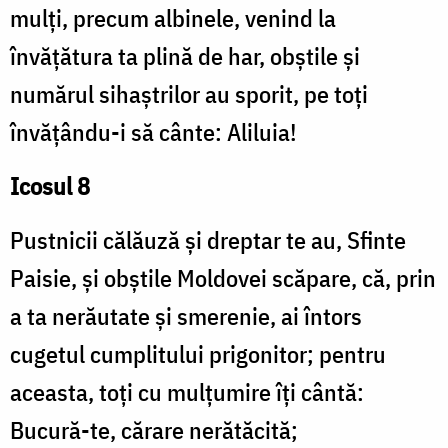
mulți, precum albinele, venind la
învățătura ta plină de har, obștile și
numărul sihaștrilor au sporit, pe toți
învățându-i să cânte: Aliluia!
Icosul 8
Pustnicii călăuză și dreptar te au, Sfinte
Paisie, și obștile Moldovei scăpare, că, prin
a ta nerăutate și smerenie, ai întors
cugetul cumplitului prigonitor; pentru
aceasta, toți cu mulțumire îți cântă:
Bucură-te, cărare nerătăcită;