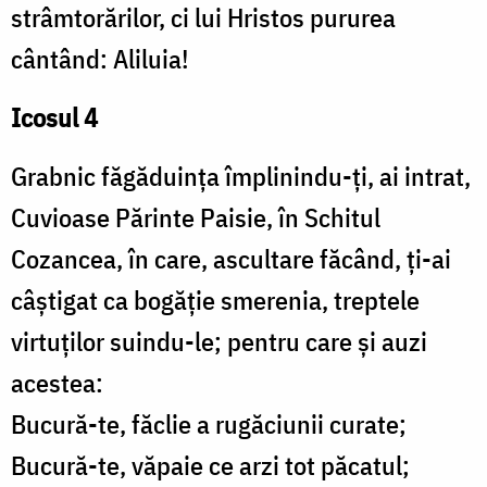
strâmtorărilor, ci lui Hristos pururea
cântând: Aliluia!
Icosul 4
Grabnic făgăduința împlinindu-ți, ai intrat,
Cuvioase Părinte Paisie, în Schitul
Cozancea, în care, ascultare făcând, ți-ai
câștigat ca bogăție smerenia, treptele
virtuților suindu-le; pentru care și auzi
acestea:
Bucură-te, făclie a rugăciunii curate;
Bucură-te, văpaie ce arzi tot păcatul;