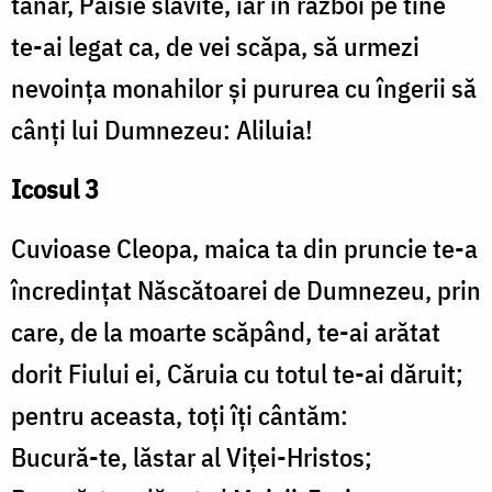
tânăr, Paisie slăvite, iar în război pe tine
te-ai legat ca, de vei scăpa, să urmezi
nevoința monahilor și pururea cu îngerii să
cânți lui Dumnezeu: Aliluia!
Icosul 3
Cuvioase Cleopa, maica ta din pruncie te-a
încredințat Născătoarei de Dumnezeu, prin
care, de la moarte scăpând, te-ai arătat
dorit Fiului ei, Căruia cu totul te-ai dăruit;
pentru aceasta, toți îți cântăm:
Bucură-te, lăstar al Viței-Hristos;