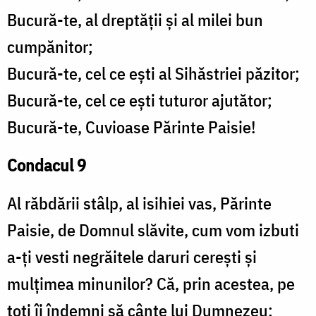
Bucură-te, al dreptății și al milei bun
cumpănitor;
Bucură-te, cel ce ești al Sihăstriei păzitor;
Bucură-te, cel ce ești tuturor ajutător;
Bucură-te, Cuvioase Părinte Paisie!
Condacul 9
Al răbdării stâlp, al isihiei vas, Părinte
Paisie, de Domnul slăvite, cum vom izbuti
a-ți vesti negrăitele daruri cerești și
mulțimea minunilor? Că, prin acestea, pe
toți îi îndemni să cânte lui Dumnezeu: