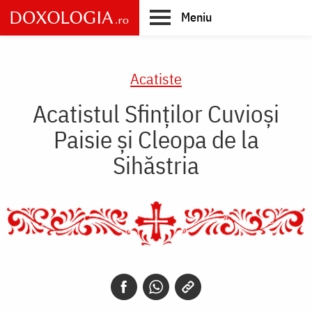
Skip
Meniu
to
main
Main
content
navigation
Acatiste
Acatistul Sfinților Cuvioși
Paisie și Cleopa de la
Sihăstria