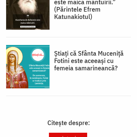
este maica mântuirii.”
(Părintele Efrem
Katunakiotul)
Știați că Sfânta Muceniță
Fotini este aceeași cu
femeia samarineancă?
Citește despre: