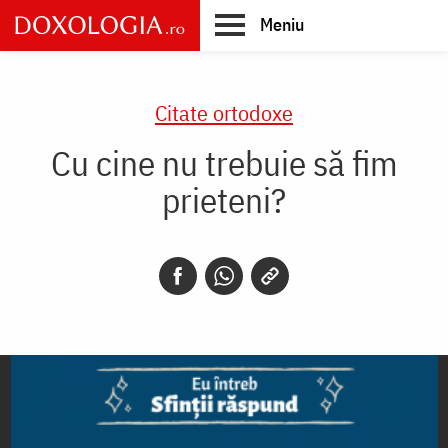
Skip
Meniu
to
main
Main
content
navigation
Citate ortodoxe
Cu cine nu trebuie să fim
prieteni?