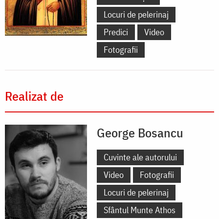
Locuri de pelerinaj
Predici
Video
Fotografii
Realizat de
George Bosancu
Cuvinte ale autorului
Video
Fotografii
Locuri de pelerinaj
Sfântul Munte Athos