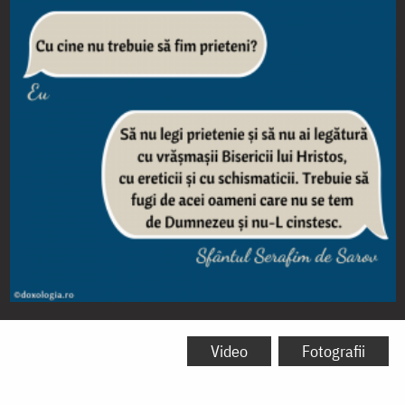
Cu
cine
Video
Fotografii
nu