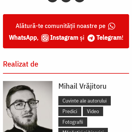
Alătură-te comunității noastre pe
WhatsApp
,
Instagram
și
Telegram
!
Realizat de
Mihail Vrăjitoru
Cuvinte ale autorului
Predici
Video
Fotografii