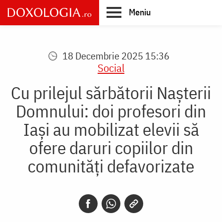
Skip
Meniu
to
main
Main
content
navigation
18 Decembrie 2025 15:36
Social
Cu prilejul sărbătorii Nașterii
Domnului: doi profesori din
Iași au mobilizat elevii să
ofere daruri copiilor din
comunități defavorizate