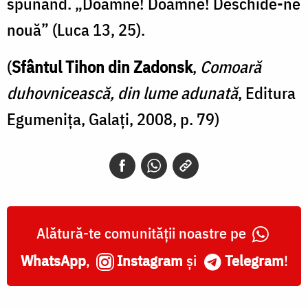
spunând. „Doamne! Doamne! Deschide-ne
nouă” (Luca 13, 25).
(
Sfântul Tihon din Zadonsk
,
Comoară
duhovnicească, din lume adunată
, Editura
Egumenița, Galați, 2008, p. 79)
Alătură-te comunității noastre pe
WhatsApp
,
Instagram
și
Telegram
!