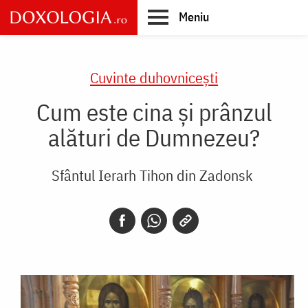
Skip
Meniu
to
main
Main
content
navigation
Cuvinte duhovnicești
Cum este cina și prânzul
alături de Dumnezeu?
Sfântul Ierarh Tihon din Zadonsk