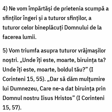
4) Ne vom împărtăşi de prietenia scumpă a
sfinţilor îngeri şi a tuturor sfinţilor, a
tuturor celor bineplăcuţi Domnului de la
facerea lumii.
5) Vom triumfa asupra tuturor vrăjmaşilor
noştri. „Unde îţi este, moarte, biruinţa ta?
Unde îţi este, moarte, boldul tău?” (I
Corinteni 15, 55). „Dar să dăm mulţumire
lui Dumnezeu, Care ne-a dat biruinţa prin
Domnul nostru Iisus Hristos” (I Corinteni
15, 57).