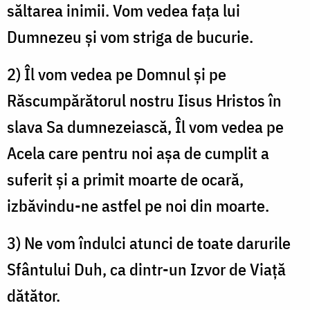
săltarea inimii. Vom vedea faţa lui
Dumnezeu şi vom striga de bucurie.
2) Îl vom vedea pe Domnul şi pe
Răscumpărătorul nostru Iisus Hristos în
slava Sa dumnezeiască, Îl vom vedea pe
Acela care pentru noi aşa de cumplit a
suferit şi a primit moarte de ocară,
izbăvindu-ne astfel pe noi din moarte.
3) Ne vom îndulci atunci de toate darurile
Sfântului Duh, ca dintr-un Izvor de Viaţă
dătător.