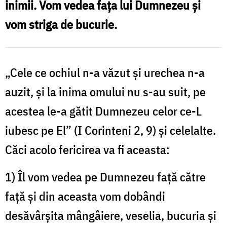
inimii. Vom vedea fața lui Dumnezeu și
Dumnezeu?
vom striga de bucurie.
/
Foto:
Ștefan
„Cele ce ochiul n-a văzut şi urechea n-a
Cojocariu
auzit, şi la inima omului nu s-au suit, pe
acestea le-a gătit Dumnezeu celor ce-L
iubesc pe El” (I Corinteni 2, 9) şi celelalte.
Căci acolo fericirea va fi aceasta:
1) Îl vom vedea pe Dumnezeu faţă către
faţă şi din aceasta vom dobândi
desăvârşita mângâiere, veselia, bucuria şi