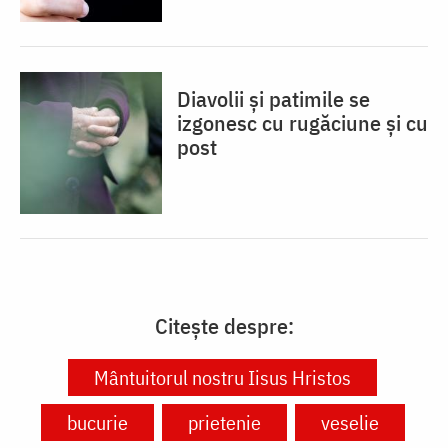
Diavolii și patimile se
izgonesc cu rugăciune și cu
post
Citește despre:
Mântuitorul nostru Iisus Hristos
bucurie
prietenie
veselie