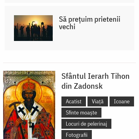
Să prețuim prietenii
vechi
Sfântul Ierarh Tihon
din Zadonsk
Acatist
Viață
Icoane
Sfinte moaște
Locuri de pelerinaj
Fotografii