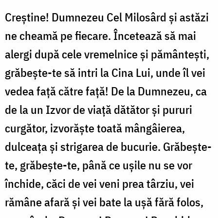
Creştine! Dumnezeu Cel Milosârd şi astăzi
ne cheamă pe fiecare. Încetează să mai
alergi după cele vremelnice şi pământeşti,
grăbeşte-te să intri la Cina Lui, unde îl vei
vedea faţă către faţă! De la Dumnezeu, ca
de la un Izvor de viaţă dătător şi pururi
curgător, izvorăşte toată mângâierea,
dulceaţa şi strigarea de bucurie. Grăbeşte-
te, grăbeşte-te, până ce uşile nu se vor
închide, căci de vei veni prea târziu, vei
rămâne afară şi vei bate la uşă fără folos,