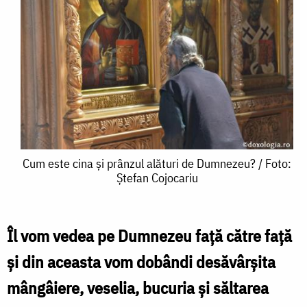
Cum
Cum este cina și prânzul alături de Dumnezeu? / Foto:
Ștefan Cojocariu
este
cina
și
Îl vom vedea pe Dumnezeu față către față
prânzul
și din aceasta vom dobândi desăvârșita
alături
mângâiere, veselia, bucuria și săltarea
de