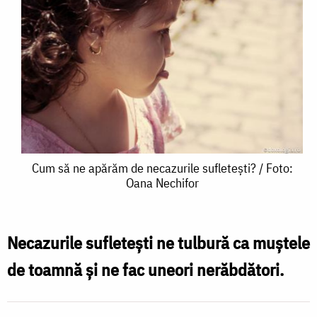
Cum
Cum să ne apărăm de necazurile sufletești? / Foto:
Oana Nechifor
să
ne
apărăm
Necazurile sufletești ne tulbură ca muștele
de
de toamnă și ne fac uneori nerăbdători.
necazurile
sufletești?