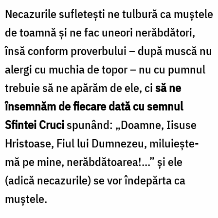
Necazurile sufletești ne tulbură ca muștele
/
de toamnă și ne fac uneori nerăbdători,
Foto:
Oana
însă conform proverbului – după muscă nu
Nechifor
alergi cu muchia de topor – nu cu pumnul
trebuie să ne apărăm de ele, ci
să ne
însemnăm de fiecare dată cu semnul
Sfintei Cruci
spunând: „Doamne, Iisuse
Hristoase, Fiul lui Dumnezeu, miluiește-
mă pe mine, nerăbdătoarea!...” și ele
(adică necazurile) se vor îndepărta ca
muștele.