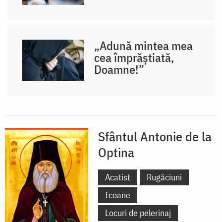
„Adună mintea mea
cea împrăștiată,
Doamne!”
Sfântul Antonie de la
Optina
Acatist
Rugăciuni
Icoane
Locuri de pelerinaj