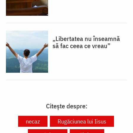
„Libertatea nu înseamnă
să fac ceea ce vreau”
Citește despre:
necaz
Rugăciunea lui Iisus