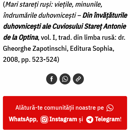
(
Mari stareți ruși: viețile, minunile,
îndrumările duhovnicești –
Din învățăturile
duhovnicești ale Cuviosului Stareț Antonie
de la Optina
, vol. I, trad. din limba rusă: dr.
Gheorghe Zapotinschi, Editura Sophia,
2008, pp. 523-524)
Alătură-te comunității noastre pe
WhatsApp
,
Instagram
și
Telegram
!