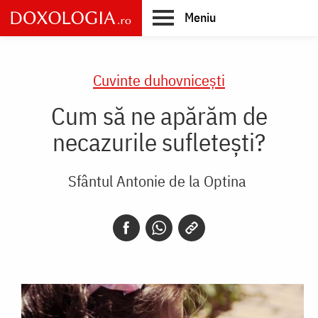
Skip
Meniu
to
main
Main
content
navigation
Cuvinte duhovnicești
Cum să ne apărăm de
necazurile sufletești?
Sfântul Antonie de la Optina