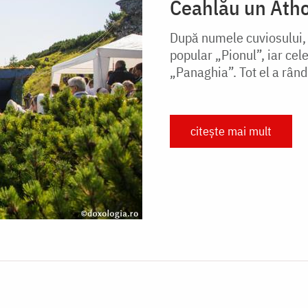
Ceahlău un Ath
După numele cuviosului, 
popular „Pionul”, iar cel
„Panaghia”. Tot el a rându
citește mai mult