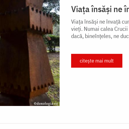
Viața însăși ne 
Viaţa însăşi ne învaţă cum
vieţi. Numai calea Cruci
dacă, bineînţeles, ne duc
citește mai mult