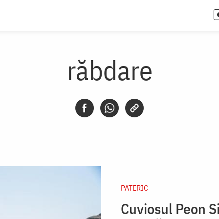
răbdare
PATERIC
Cuviosul Peon Si