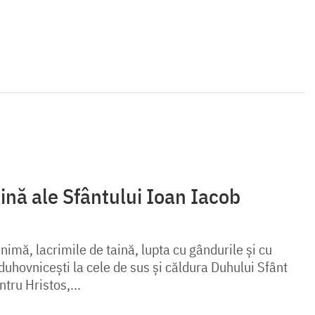
ină ale Sfântului Ioan Iacob
inimă, lacrimile de taină, lupta cu gândurile şi cu
 duhovniceşti la cele de sus şi căldura Duhului Sfânt
tru Hristos,...