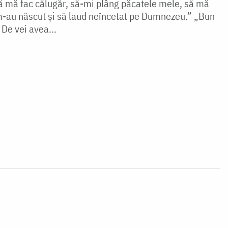
să mă fac călugăr, să-mi plâng păcatele mele, să mă
 m-au născut şi să laud neîncetat pe Dumnezeu.” „Bun
. De vei avea...