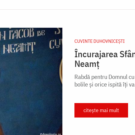
CUVINTE DUHOVNICEȘTI
Încurajarea Sfân
Neamț
Rabdă pentru Domnul cu m
bolile și orice ispită îți
citește mai mult