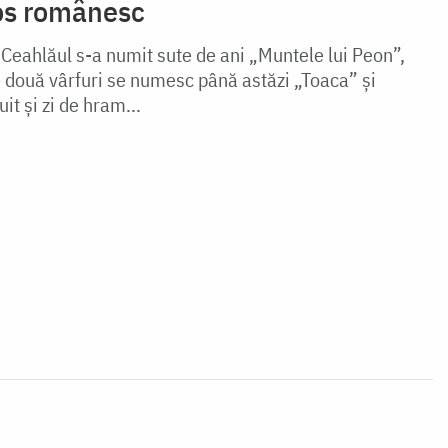
os românesc
Ceahlăul s-a numit sute de ani „Muntele lui Peon”,
e două vârfuri se numesc până astăzi „Toaca” şi
it şi zi de hram...