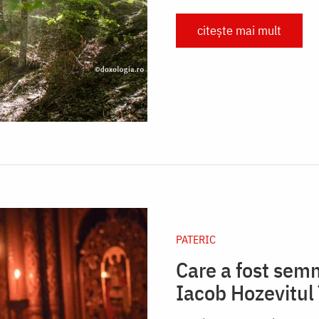
citește mai mult
PATERIC
Care a fost semn
Iacob Hozevitul