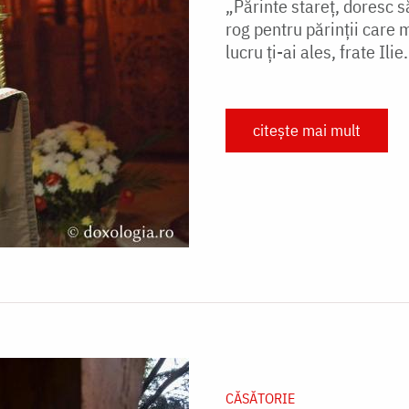
„Părinte stareţ, doresc 
rog pentru părinţii care
lucru ţi-ai ales, frate Ilie
citește mai mult
CĂSĂTORIE