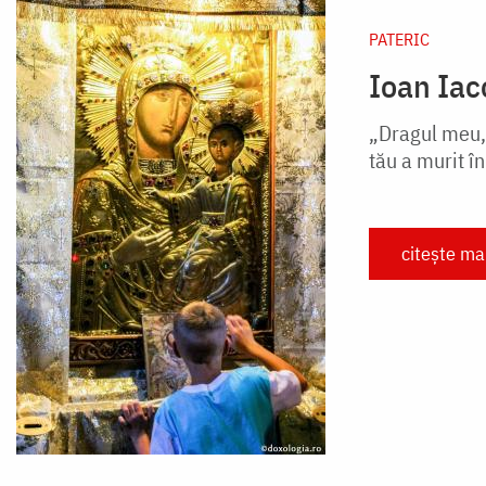
PATERIC
Ioan Iac
„Dragul meu, 
tău a murit în
citește ma