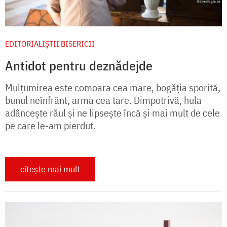
EDITORIALIȘTII BISERICII
Antidot pentru deznădejde
Mulțumirea este comoara cea mare, bogăția sporită,
bunul neînfrânt, arma cea tare. Dimpotrivă, hula
adâncește răul și ne lipsește încă și mai mult de cele
pe care le-am pierdut.
citește mai mult