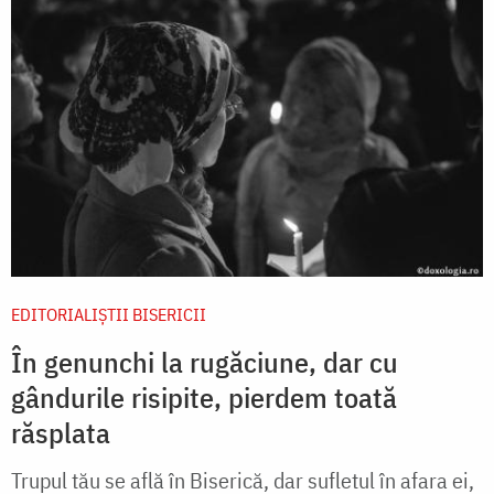
EDITORIALIȘTII BISERICII
În genunchi la rugăciune, dar cu
gândurile risipite, pierdem toată
răsplata
Trupul tău se află în Biserică, dar sufletul în afara ei,