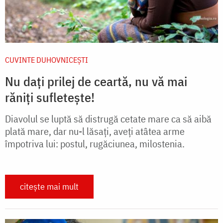
CUVINTE DUHOVNICEȘTI
Nu dați prilej de ceartă, nu vă mai
răniți sufletește!
Diavolul se luptă să distrugă cetate mare ca să aibă
plată mare, dar nu-l lăsați, aveți atâtea arme
împotriva lui: postul, rugăciunea, milostenia.
citește mai mult