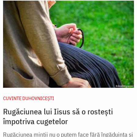
CUVINTE DUHOVNICEȘTI
Rugăciunea lui Iisus să o rostești
împotriva cugetelor
Rugăciunea minţii nu o putem face fără îngăduinţa şi