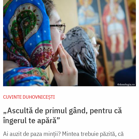
CUVINTE DUHOVNICEȘTI
„Ascultă de primul gând, pentru că
îngerul te apără”
Ai auzit de paza minții? Mintea trebuie păzită, că