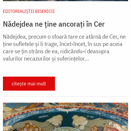
EDITORIALIȘTII BISERICII
Nădejdea ne ține ancorați în Cer
Nădejdea, precum o sfoară tare ce atârnă de Cer, ne
ţine sufletele şi îi trage, încet-încet, în sus pe aceia
care se ţin strâns de ea, ridicându-i deasupra
valurilor necazurilor şi suferinţelor...
citește mai mult