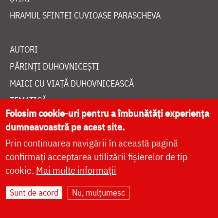
HRAMUL SFINTEI CUVIOASE PARASCHEVA
AUTORI
PĂRINȚI DUHOVNICEȘTI
MAICI CU VIAȚĂ DUHOVNICEASCĂ
TEMATICĂ
Folosim cookie-uri pentru a îmbunătăți experiența
SINAXAR ALFABETIC
dumneavoastră pe acest site.
MĂNĂSTIRI ȘI BISERICI
Prin continuarea navigării în această pagină
CALENDAR ORTODOX
confirmați acceptarea utilizării fișierelor de tip
WIDGET DOXOLOGIA
cookie.
Mai multe informații
RADIO DOXOLOGIA
Sunt de acord
Nu, mulțumesc