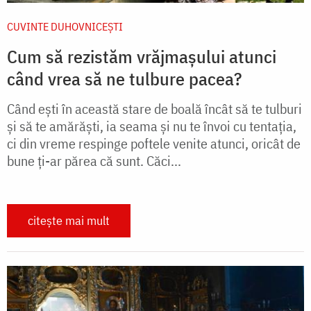
CUVINTE DUHOVNICEȘTI
Cum să rezistăm vrăjmașului atunci
când vrea să ne tulbure pacea?
Când ești în această stare de boală încât să te tulburi
şi să te amărăşti, ia seama și nu te învoi cu tentaţia,
ci din vreme respinge poftele venite atunci, oricât de
bune ţi-ar părea că sunt. Căci...
citește mai mult