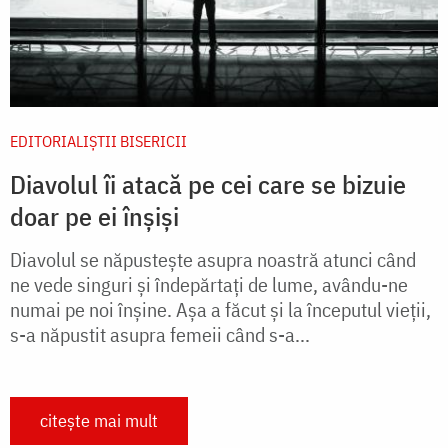
EDITORIALIȘTII BISERICII
Diavolul îi atacă pe cei care se bizuie
doar pe ei înșiși
Diavolul se năpustește asupra noastră atunci când
ne vede singuri și îndepărtați de lume, avându-ne
numai pe noi înșine. Așa a făcut și la începutul vieții,
s-a năpustit asupra femeii când s-a...
citește mai mult