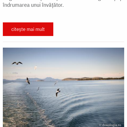
îndrumarea unui învăţător.
citește mai mult