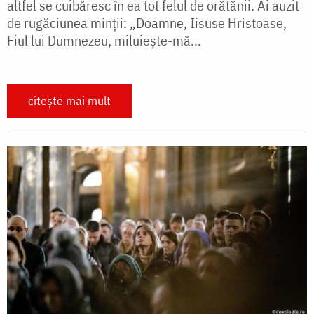
altfel se cuibăresc în ea tot felul de orătănii. Ai auzit
de rugăciunea minții: „Doamne, Iisuse Hristoase,
Fiul lui Dumnezeu, miluiește-mă...
citește mai mult