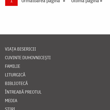
Current page
1
Next page
Următoarea pagină
Last page
Ultima pagină »
VIAȚA BISERICII
CUVINTE DUHOVNICEȘTI
FAMILIE
LITURGICĂ
BIBLIOTECĂ
ÎNTREABĂ PREOTUL
MEDIA
ȘTIRI