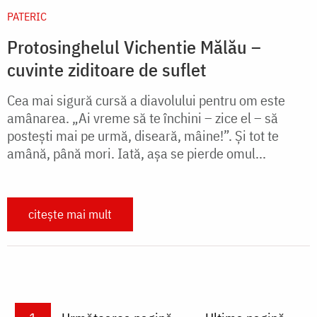
PATERIC
Protosinghelul Vichentie Mălău –
cuvinte ziditoare de suflet
Cea mai sigură cursă a diavolului pentru om este
amânarea. „Ai vreme să te închini – zice el – să
posteşti mai pe urmă, diseară, mâine!”. Şi tot te
amână, până mori. Iată, aşa se pierde omul...
citește mai mult
Paginare