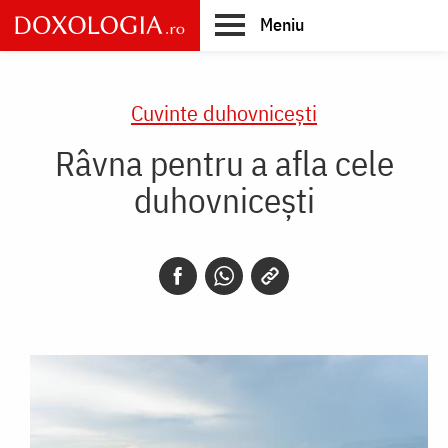
Skip
Meniu
to
main
Main
content
navigation
Cuvinte duhovnicești
Râvna pentru a afla cele
duhovnicești