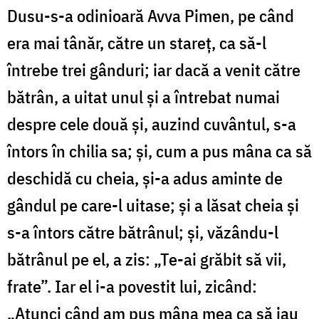
Dusu-s-a odinioară Avva Pimen, pe când
Ștefan
Cojocariu
era mai tânăr, către un stareț, ca să-l
întrebe trei gânduri; iar dacă a venit către
bă­trân, a uitat unul și a întrebat numai
despre cele două și, auzind cuvântul, s-a
întors în chilia sa; și, cum a pus mâna ca să
deschidă cu cheia, și-a adus aminte de
gândul pe care-l uitase; și a lăsat cheia și
s-a întors către bătrânul; și, văzându-l
bătrânul pe el, a zis: „Te-ai grăbit să vii,
frate”. Iar el i-a povestit lui, zicând:
„Atunci când am pus mâna mea ca să iau