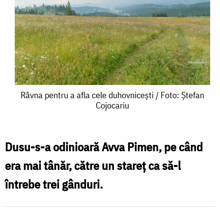
Râvna
Râvna pentru a afla cele duhovnicești / Foto: Ștefan
Cojocariu
pentru
a
afla
Dusu-s-a odinioară Avva Pimen, pe când
cele
era mai tânăr, către un stareț ca să-l
duhovnicești
întrebe trei gânduri.
/
Foto: