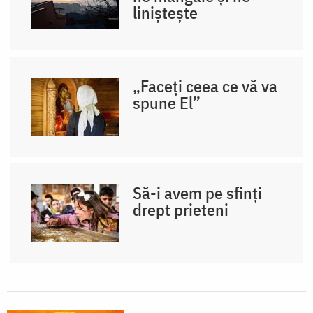
liniștește
„Faceți ceea ce vă va
spune El”
Să-i avem pe sfinți
drept prieteni