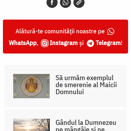
Alătură-te comunității noastre pe
WhatsApp
,
Instagram
și
Telegram
!
Să urmăm exemplul
de smerenie al Maicii
Domnului
Gândul la Dumnezeu
ne mângâie și ne