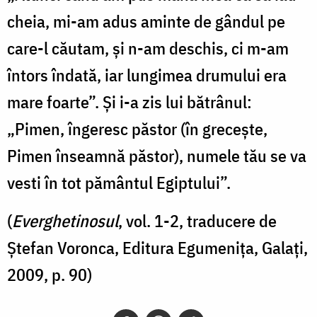
cheia, mi-am adus aminte de gândul pe
care-l căutam, și n-am deschis, ci m-am
în­tors îndată, iar lungimea drumului era
mare foarte”. Și i-a zis lui bătrânul:
„Pimen, înge­resc păstor (în grecește,
Pimen înseamnă păstor), numele tău se va
vesti în tot pământul Egiptului”.
(
Everghetinosul
, vol. 1-2, traducere de
Ștefan Voronca, Editura Egumenița, Galați,
2009, p. 90)