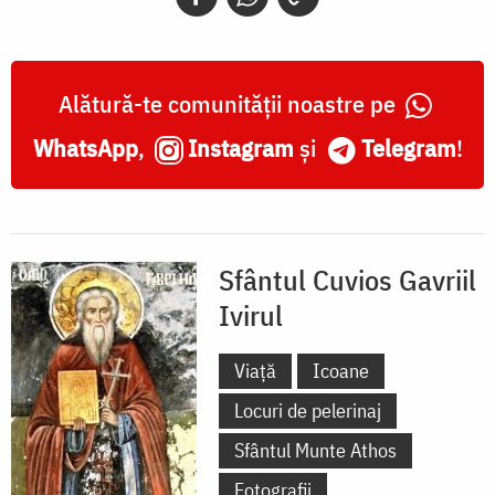
Alătură-te comunității noastre pe
WhatsApp
,
Instagram
și
Telegram
!
Sfântul Cuvios Gavriil
Ivirul
Viață
Icoane
Locuri de pelerinaj
Sfântul Munte Athos
Fotografii