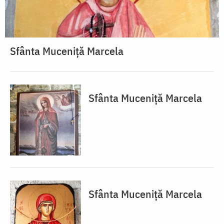
Sfânta Muceniță Marcela
Sfânta Muceniță Marcela
Sfânta Muceniță Marcela