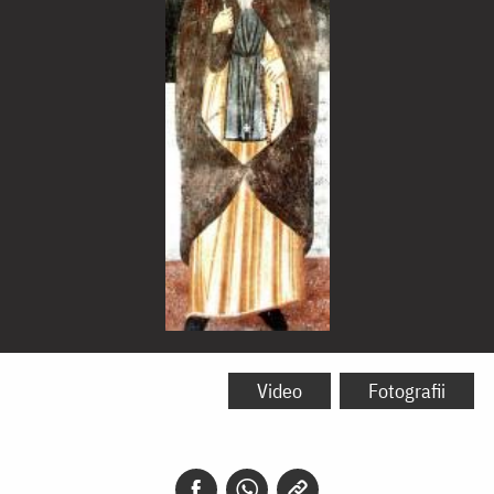
Cuviosul
Gavriil
Video
Fotografii
Ivirul