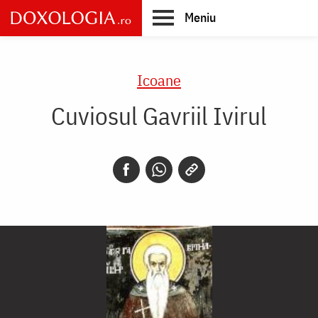
Skip
Meniu
to
main
Main
content
navigation
Icoane
Cuviosul Gavriil Ivirul