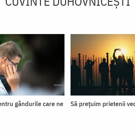
CUVINTE DUHOVNICEȘTI
entru gândurile care ne
Să prețuim prietenii ve