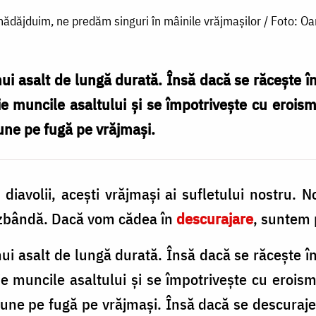
ădăjduim, ne predăm singuri în mâinile vrăjmașilor / Foto: Oa
ui asalt de lungă durată. Însă dacă se răcește în 
ie muncile asaltului și se împotrivește cu eroism
 pune pe fugă pe vrăjmași.
diavolii, acești vrăjmași ai sufletului nostru.
izbândă. Dacă vom cădea în
descurajare
, suntem 
nui asalt de lungă durată. Însă dacă se răcește î
ie muncile asaltului și se împotrivește cu eroism
a pune pe fugă pe vrăjmași. Însă dacă se descuraj