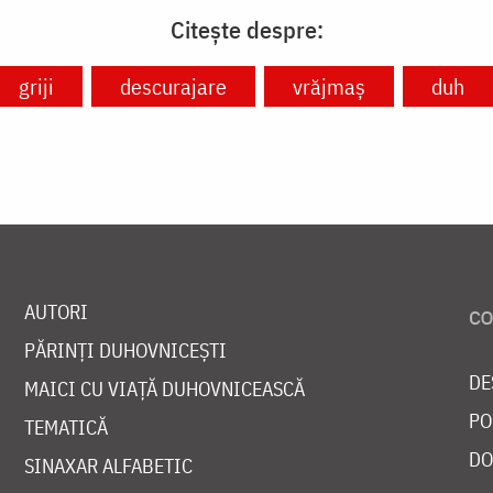
Citește despre:
griji
descurajare
vrăjmaș
duh
AUTORI
PĂRINȚI DUHOVNICEȘTI
DE
MAICI CU VIAȚĂ DUHOVNICEASCĂ
PO
TEMATICĂ
DO
SINAXAR ALFABETIC