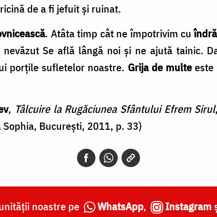
icină de a fi jefuit și ruinat.
ovnicească
. Atâta timp cât ne împotrivim cu
îndr
evăzut Se află lângă noi și ne ajută tainic. D
i porțile sufletelor noastre.
Grija de multe
este 
ev
,
Tâlcuire la Rugăciunea Sfântului Efrem Sirul
a Sophia, București, 2011, p. 33)
nității noastre pe
WhatsApp
,
Instagram