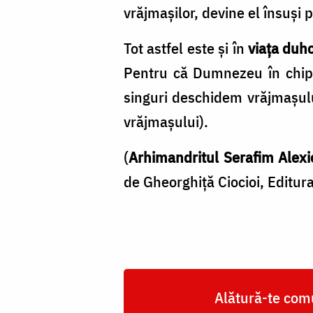
vrăjmașilor, devine el însuși pr
Tot astfel este și în
viața duh
Pentru că Dumnezeu în chip n
singuri deschidem vrăjmașulu
vrăjmașului).
(
Arhimandritul Serafim Alexi
de Gheorghiță Ciocioi, Editur
Alătură-te comu