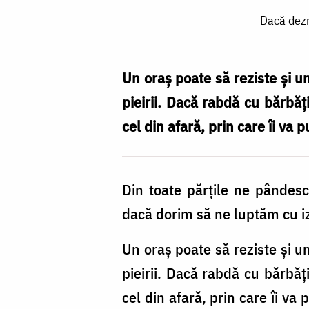
Dacă
Dacă dezn
deznădăjduim,
ne
predăm
Un oraș poate să reziste și un
singuri
pieirii. Dacă rabdă cu bărbăț
în
cel din afară, prin care îi va
mâinile
vrăjmașilor
Din toate părțile ne pândesc 
/
dacă dorim să ne luptăm cu 
Foto:
Oana
Un oraș poate să reziste și u
Nechifor
pieirii. Dacă rabdă cu bărbăț
cel din afară, prin care îi v