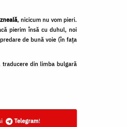
ăzneală
, nicicum nu vom pieri.
acă pierim însă cu duhul, noi
predare de bună voie (în fața
, traducere din limba bulgară
și
Telegram
!