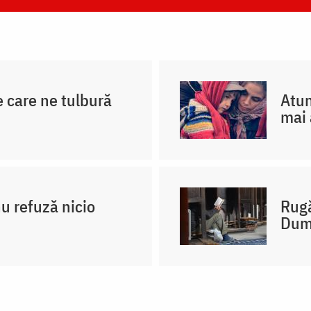
e care ne tulbură
Atun
mai 
u refuză nicio
Rugă
Dum