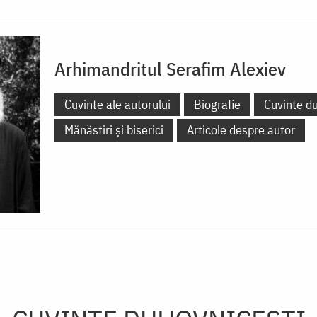
Arhimandritul Serafim Alexiev
Cuvinte ale autorului
Biografie
Cuvinte d
Mănăstiri și biserici
Articole despre autor