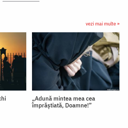
vezi mai multe »
chi
„Adună mintea mea cea
împrăștiată, Doamne!”