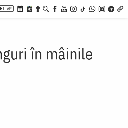
LIVE
07
uri în mâinile