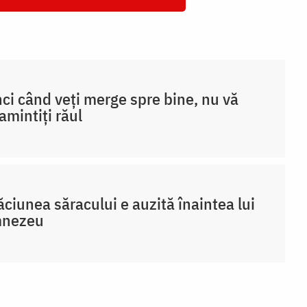
ci când veți merge spre bine, nu vă
amintiți răul
ciunea săracului e auzită înaintea lui
nezeu