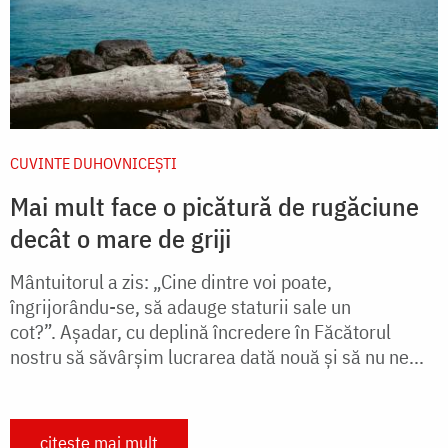
CUVINTE DUHOVNICEȘTI
Mai mult face o picătură de rugăciune
decât o mare de griji
Mântuitorul a zis: „Cine dintre voi poate,
îngrijorându-se, să adauge staturii sale un
cot?”. Așadar, cu deplină încredere în Făcătorul
nostru să săvârșim lucrarea dată nouă și să nu ne...
citește mai mult