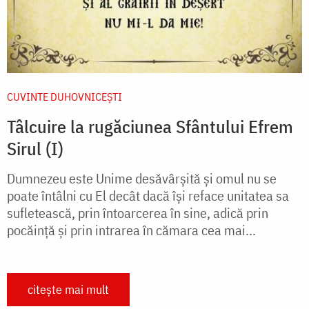
CUVINTE DUHOVNICEȘTI
Tâlcuire la rugăciunea Sfântului Efrem
Sirul (I)
Dumnezeu este Unime desăvârşită şi omul nu se
poate întâlni cu El decât dacă îşi reface unitatea sa
sufletească, prin întoarcerea în sine, adică prin
pocăinţă şi prin intrarea în cămara cea mai...
citește mai mult