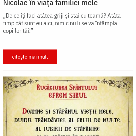
Nicolae în viața familiei mele
„De ce îți faci atâtea griji și stai cu teamă? Atâta
timp cât sunt eu aici, nimic nu li se va întâmpla
copiilor tăi!”
citește mai mult