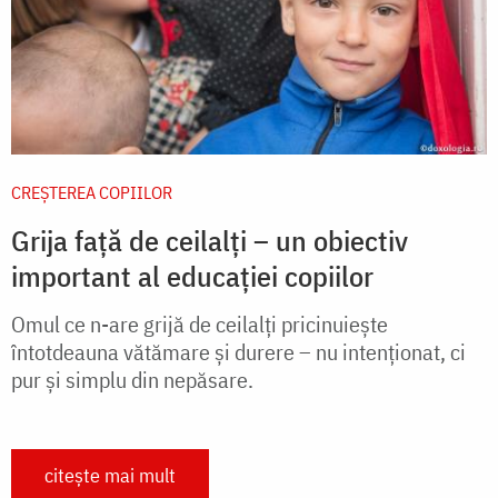
CREŞTEREA COPIILOR
Grija față de ceilalți – un obiectiv
important al educației copiilor
Omul ce n-are grijă de ceilalți pricinuiește
întotdeauna vătămare și durere – nu intenționat, ci
pur și simplu din nepăsare.
citește mai mult