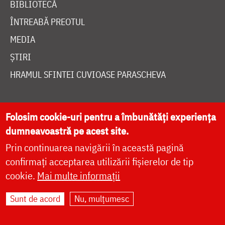
BIBLIOTECĂ
ÎNTREABĂ PREOTUL
MEDIA
ȘTIRI
HRAMUL SFINTEI CUVIOASE PARASCHEVA
AUTORI
Folosim cookie-uri pentru a îmbunătăți experiența
PĂRINȚI DUHOVNICEȘTI
dumneavoastră pe acest site.
MAICI CU VIAȚĂ DUHOVNICEASCĂ
Prin continuarea navigării în această pagină
confirmați acceptarea utilizării fișierelor de tip
TEMATICĂ
cookie.
Mai multe informații
SINAXAR ALFABETIC
MĂNĂSTIRI ȘI BISERICI
Sunt de acord
Nu, mulțumesc
CALENDAR ORTODOX