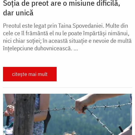
Soția de preot are o misiune dificilă,
dar unică
Preotul este legat prin Taina Spovedaniei. Multe din
cele ce îl frământă el nu le poate împărtăşi nimănui,
nici chiar soţiei; în această situaţie e nevoie de multă
înţelepciune duhovnicească. ...
citește mai mult