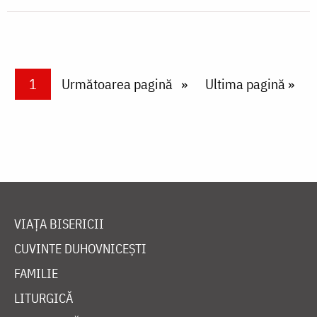
Paginare
Current page
1
Next page
Următoarea pagină
Last page
Ultima pagină »
VIAȚA BISERICII
CUVINTE DUHOVNICEȘTI
FAMILIE
LITURGICĂ