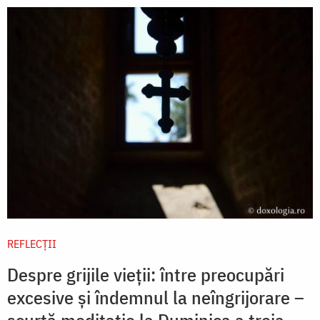
REFLECȚII
Despre grijile vieții: între preocupări
excesive și îndemnul la neîngrijorare –
scurtă meditație la Duminica a treia