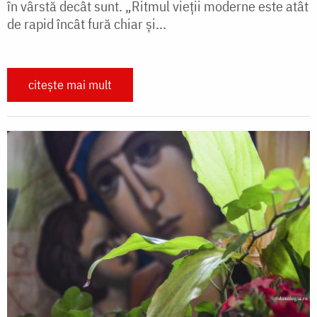
în vârstă decât sunt. „Ritmul vieții moderne este atât
de rapid încât fură chiar și...
citește mai mult