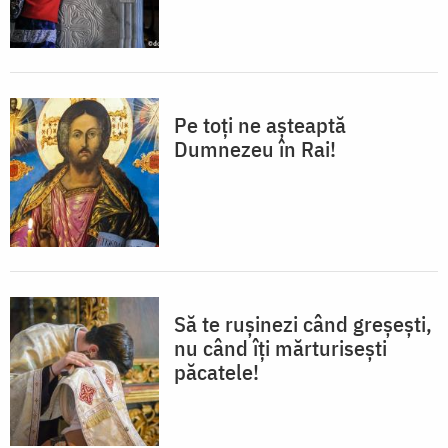
Pe toți ne așteaptă
Dumnezeu în Rai!
Să te rușinezi când greșești,
nu când îți mărturisești
păcatele!