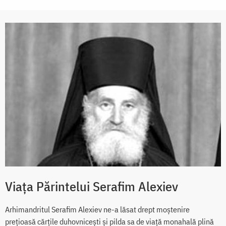
Viața Părintelui Serafim Alexiev
Arhimandritul Serafim Alexiev ne-a lăsat drept moștenire
prețioasă cărțile duhovnicești și pilda sa de viață monahală plină