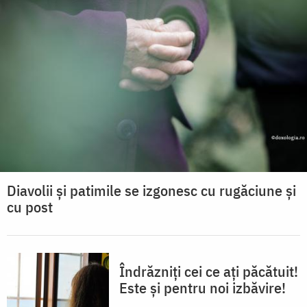
Diavolii și patimile se izgonesc cu rugăciune și
cu post
Îndrăzniți cei ce ați păcătuit!
Este și pentru noi izbăvire!