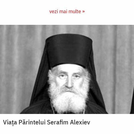
vezi mai multe »
Viața Părintelui Serafim Alexiev