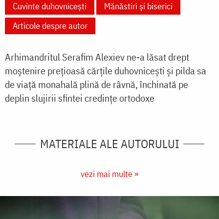
Cuvinte duhovnicești
Mănăstiri și biserici
Articole despre autor
Arhimandritul Serafim Alexiev ne-a lăsat drept
moștenire prețioasă cărţile duhovnicești şi pilda sa
de viaţă monahală plină de râvnă, închinată pe
deplin slujirii sfintei credinţe ortodoxe
MATERIALE ALE AUTORULUI
vezi mai multe »