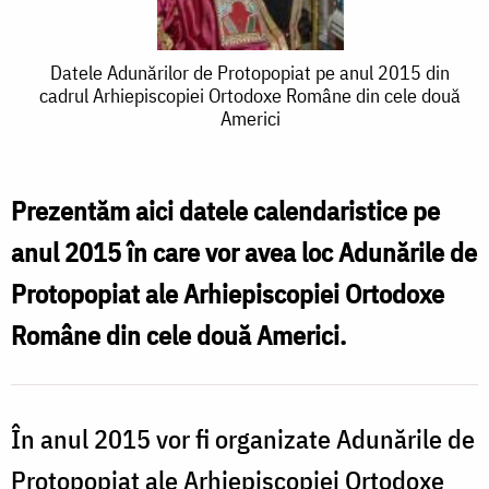
Datele
Datele Adunărilor de Protopopiat pe anul 2015 din
cadrul Arhiepiscopiei Ortodoxe Române din cele două
Adunărilor
Americi
de
Protopopiat
Prezentăm aici datele calendaristice pe
pe
anul 2015 în care vor avea loc Adunările de
anul
Protopopiat ale Arhiepiscopiei Ortodoxe
2015
Române din cele două Americi.
din
cadrul
Arhiepiscopiei
În anul 2015 vor fi organizate Adunările de
Ortodoxe
Protopopiat ale Arhiepiscopiei Ortodoxe