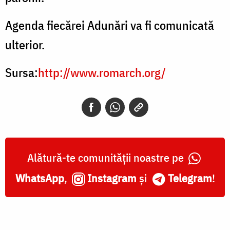
Agenda fiecărei Adunări va fi comunicată
ulterior.
Sursa:
http://www.romarch.org/
Alătură-te comunității noastre pe
WhatsApp
,
Instagram
și
Telegram
!