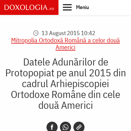
Skip
Meniu
to
main
Main
content
navigation
13 August 2015 10:42
Mitropolia Ortodoxă Română a celor două
Americi
Datele Adunărilor de
Protopopiat pe anul 2015 din
cadrul Arhiepiscopiei
Ortodoxe Române din cele
două Americi