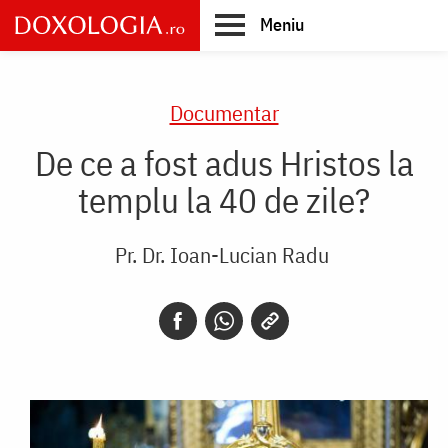
Skip
Meniu
to
main
Main
content
navigation
Documentar
De ce a fost adus Hristos la
templu la 40 de zile?
Pr. Dr. Ioan-Lucian Radu