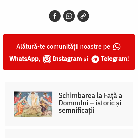
Alătură-te comunității noastre pe
WhatsApp
,
Instagram
și
Telegram
!
Schimbarea la Față a
Domnului – istoric și
semnificații