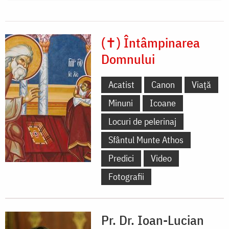
(✝) Întâmpinarea
Domnului
Acatist
Canon
Viață
Minuni
Icoane
Locuri de pelerinaj
Sfântul Munte Athos
Predici
Video
Fotografii
Pr. Dr. Ioan-Lucian