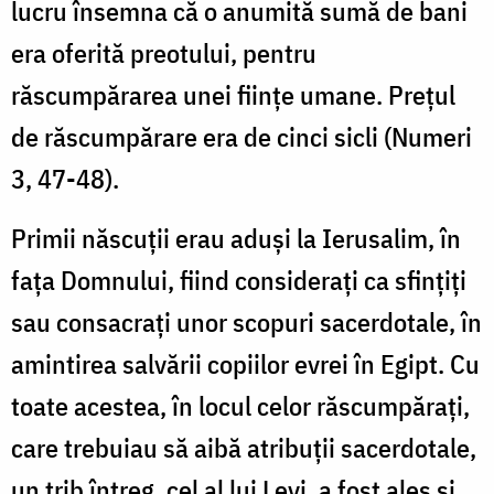
lucru însemna că o anumită sumă de bani
era oferită preotului, pentru
răscumpărarea unei ființe umane. Prețul
de răscumpărare era de cinci sicli (Numeri
3, 47-48).
Primii născuții erau aduși la Ierusalim, în
fața Domnului, fiind considerați ca sfințiți
sau consacrați unor scopuri sacerdotale, în
amintirea salvării copiilor evrei în Egipt. Cu
toate acestea, în locul celor răscumpărați,
care trebuiau să aibă atribuții sacerdotale,
un trib întreg, cel al lui Levi, a fost ales și