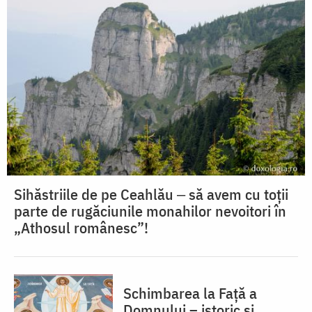
Sihăstriile de pe Ceahlău ‒ să avem cu toții
parte de rugăciunile monahilor nevoitori în
„Athosul românesc”!
Schimbarea la Față a
Domnului – istoric și