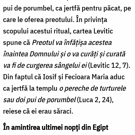
pui de porumbel, ca jertfă pentru păcat, pe
care le oferea preotului. În privința
scopului acestui ritual, cartea Levitic
spune că
Preotul va înfăţişa acestea
înaintea Domnului şi o va curăţi şi curată
va fi de curgerea sângelui ei
(Levitic 12, 7).
Din faptul că Iosif și Fecioara Maria aduc
ca jertfă la templu
o pereche de turturele
sau doi pui de porumbel
(Luca 2, 24),
reiese că ei erau săraci.
În amintirea ultimei nopți din Egipt