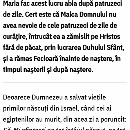
Maria fac acest lucru abia după patruzeci
templu
de zile. Cert este că Maica Domnului nu
la
avea nevoie de cele patruzeci de zile de
40
curățire, întrucât
ea a zămislit pe Hristos
de
fără de păcat, prin lucrarea Duhului Sfânt,
zile?
și a rămas Fecioară înainte de naștere, în
/
timpul nașterii și după naștere.
Foto:
Tudorel
Rusu
Deoarece Dumnezeu a salvat viețile
primilor născuți din Israel, când cei ai
egiptenilor au murit, din acea zi a poruncit:
Să-Mi sfinţeşti pe tot întâiul născut, pe tot