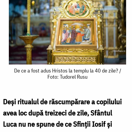
De
De ce a fost adus Hristos la templu la 40 de zile? /
Foto: Tudorel Rusu
ce
a
fost
Deși ritualul de răscumpărare a copilului
adus
avea loc după treizeci de zile, Sfântul
Hristos
Luca nu ne spune de ce Sfinții Iosif și
la