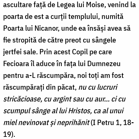
ascultare față de Legea lui Moise, venind la
poarta de est a curții templului, numită
Poarta lui Nicanor, unde ea însăși avea să
fie stropită de către preot cu sângele
jertfei sale. Prin acest Copil pe care
Fecioara îl aduce în fața lui Dumnezeu
pentru a-L răscumpăra, noi toți am fost
răscumpărați din păcat,
nu cu lucruri
stricăcioase, cu argint sau cu aur… ci cu
scumpul sânge al lui Hristos, ca al unui
miel nevinovat şi neprihănit
(I Petru 1, 18-
19).