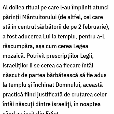
Al doilea ritual pe care l-au împlinit atunci
părinții Mântuitorului (de altfel, cel care
stă în centrul sărbătorii de pe 2 februarie),
a fost aducerea Lui la templu, pentru a-L
răscumpăra, așa cum cerea Legea
mozaică. Potrivit prescripțiilor Legii,
israeliților li se cerea ca fiecare întâi
născut de partea bărbătească să fie adus
la templu și închinat Domnului, această
practică fiind justificată de cruțarea celor
întâi născuți dintre israeliți, în noaptea
când au ieșit din Egipt.