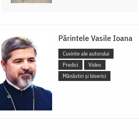
Părintele Vasile Ioana
Cuvinte ale autorului
Predici
Video
Mănăstiri și biserici