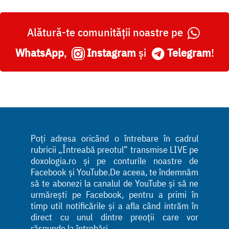
Alătură-te comunității noastre pe
WhatsApp
,
Instagram
și
Telegram
!
Poți adresa oricând o întrebare în cadrul
rubricii „Întreabă preotul” transmise LIVE pe
doxologia.ro și pe conturile noastre de
Facebook și YouTube.De aceea, te îndemnăm
să te abonezi la canalul de YouTube și să ne
urmărești pe Facebook, pentru a primi în
timp util notificările și a afla când intrăm în
direct cu unul dintre preoții care vor
răspunde la întrebări.