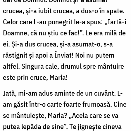
crucea, și-a iubit crucea, a dus-o în spate.
Celor care L-au ponegrit le-a spus: „Iartă-i
Doamne, că nu știu ce fac!”. Le era milă de
ei. Și-a dus crucea, și-a asumat-o, s-a
răstignit și apoi a Înviat! Noi nu putem
altfel. Singura cale, drumul spre mântuire
este prin cruce, Maria!
Iată, mi-am adus aminte de un cuvânt. L-
am găsit într-o carte foarte frumoasă. Cine
se mântuiește, Maria? „Acela care se va
putea lepăda de sine”. Te jignește cineva