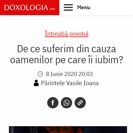
Skip
Meniu
to
main
Main
content
navigation
Întreabă preotul
De ce suferim din cauza
oamenilor pe care îi iubim?
8 Iunie 2020 20:03
Părintele Vasile Ioana