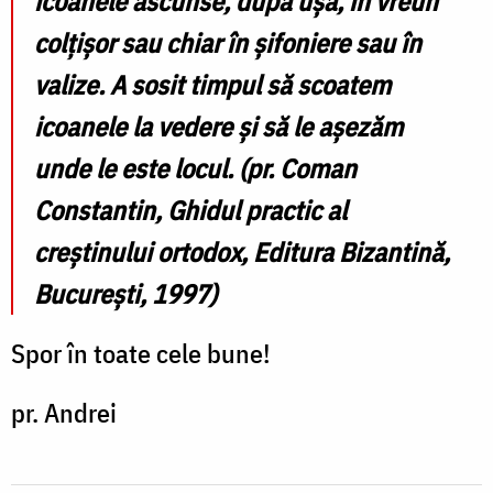
icoanele ascunse, după ușă, în vreun
colțișor sau chiar în șifoniere sau în
valize. A sosit timpul să scoatem
icoanele
la vedere
și să le așezăm
unde le este locul. (
pr.
Coman
Constantin
,
Ghidul practic al
creștinului ortodox,
Editura Bizantină,
București, 1997)
Spor în toate cele bune!
pr. Andrei