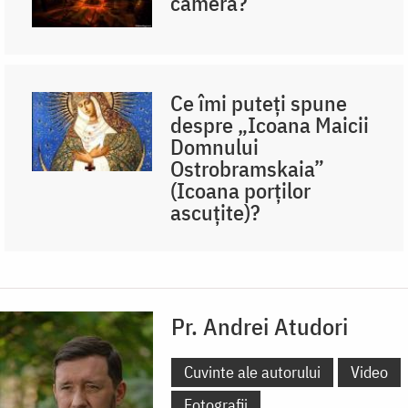
cameră?
Ce îmi puteți spune
despre „Icoana Maicii
Domnului
Ostrobramskaia”
(Icoana porților
ascuțite)?
Pr. Andrei Atudori
Cuvinte ale autorului
Video
Fotografii