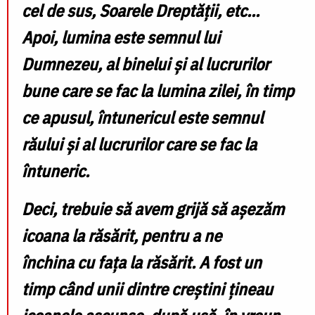
cel de sus
,
Soarele Dreptății
, etc...
Apoi, lumina este
semnul lui
Dumnezeu
, al binelui și al lucrurilor
bune care se fac la lumina zilei, în timp
ce apusul, întunericul este semnul
răului și al lucrurilor care se fac la
întuneric.
Deci, trebuie să avem grijă să așezăm
icoana la răsărit, pentru a ne
închina
cu fața la răsărit
. A fost un
timp când unii dintre creștini țineau