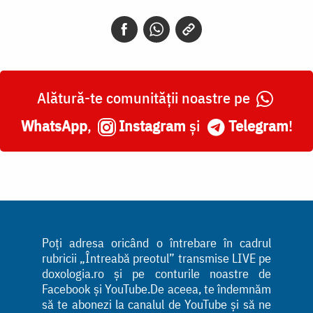
Alătură-te comunității noastre pe
WhatsApp
,
Instagram
și
Telegram
!
Poți adresa oricând o întrebare în cadrul
rubricii „Întreabă preotul” transmise LIVE pe
doxologia.ro și pe conturile noastre de
Facebook și YouTube.De aceea, te îndemnăm
să te abonezi la canalul de YouTube și să ne