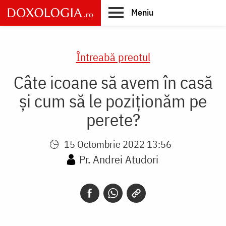
Skip
Meniu
to
main
Main
content
navigation
Întreabă preotul
Câte icoane să avem în casă
și cum să le poziționăm pe
perete?
15 Octombrie 2022 13:56
Pr. Andrei Atudori