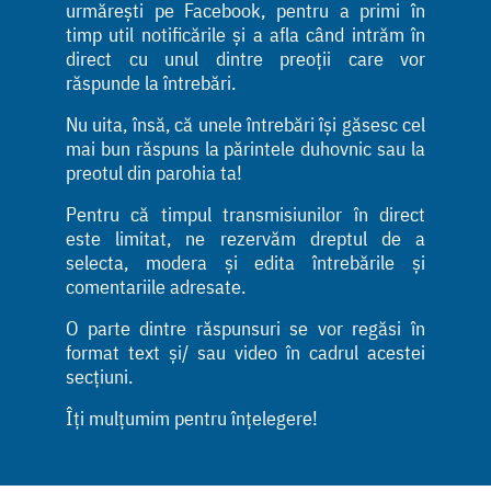
urmărești pe Facebook, pentru a primi în
timp util notificările și a afla când intrăm în
direct cu unul dintre preoții care vor
răspunde la întrebări.
Nu uita, însă, că unele întrebări își găsesc cel
mai bun răspuns la părintele duhovnic sau la
preotul din parohia ta!
Pentru că timpul transmisiunilor în direct
este limitat, ne rezervăm dreptul de a
selecta, modera și edita întrebările și
comentariile adresate.
O parte dintre răspunsuri se vor regăsi în
format text și/ sau video în cadrul acestei
secțiuni.
Îți mulțumim pentru înțelegere!