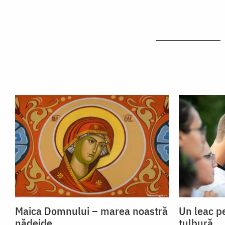
Maica Domnului – marea noastră
Un leac p
nădejde
tulbură