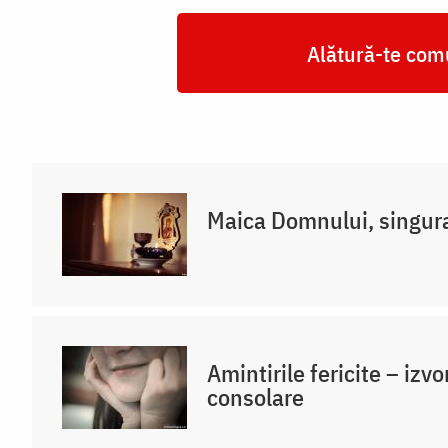
Alătură-te comu
Maica Domnului, singur
Amintirile fericite – izvo
consolare