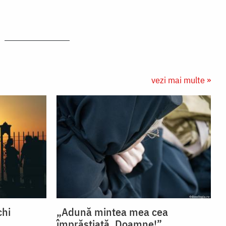
vezi mai multe »
chi
„Adună mintea mea cea
împrăștiată, Doamne!”