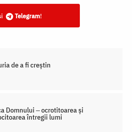
și
Telegram
!
ria de a fi creștin
a Domnului ‒ ocrotitoarea și
ocitoarea întregii lumi