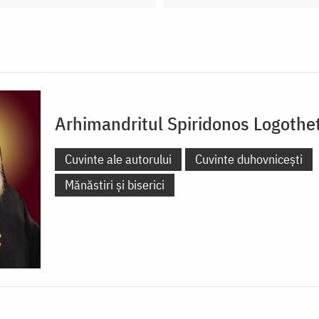
Arhimandritul Spiridonos Logothet
Cuvinte ale autorului
Cuvinte duhovnicești
Mănăstiri și biserici