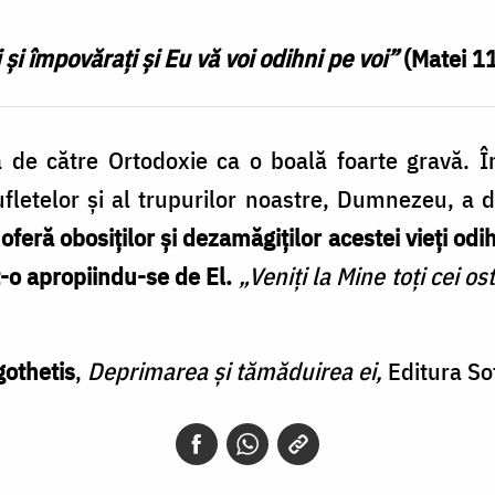
i și împovărați și Eu vă voi odihni pe voi”
(Matei 11
 de către Ortodoxie ca o boală foarte gravă. În
letelor și al trupurilor noastre, Dumnezeu, a d
 oferă obosiților și dezamăgiților acestei vieți od
t-o apropiindu-se de El.
„Veniți la Mine toți cei os
gothetis
,
Deprimarea și tămăduirea ei,
Editura Sof