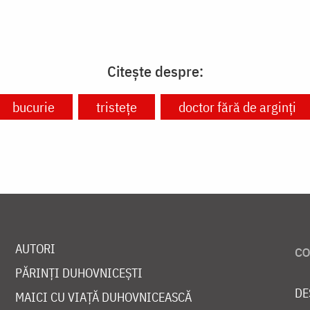
Citește despre:
bucurie
tristețe
doctor fără de arginți
AUTORI
PĂRINȚI DUHOVNICEȘTI
DE
MAICI CU VIAȚĂ DUHOVNICEASCĂ