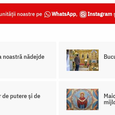
nității noastre pe
WhatsApp
,
Instagram
a noastră nădejde
Bucu
r de putere și de
Maic
mijl