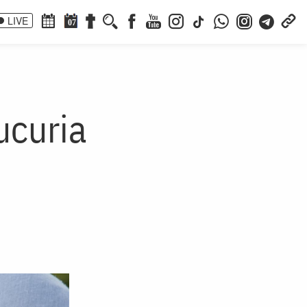
LIVE
07
ucuria