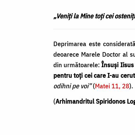
Nechifor
„Veniți la Mine toți cei osteniț
Deprimarea este considerată
deoarece Marele Doctor al suf
din următoarele:
Însuși Iisus
pentru toți cei care I-au ceru
odihni pe voi”
(
Matei 11, 28
).
(
Arhimandritul Spiridonos Lo