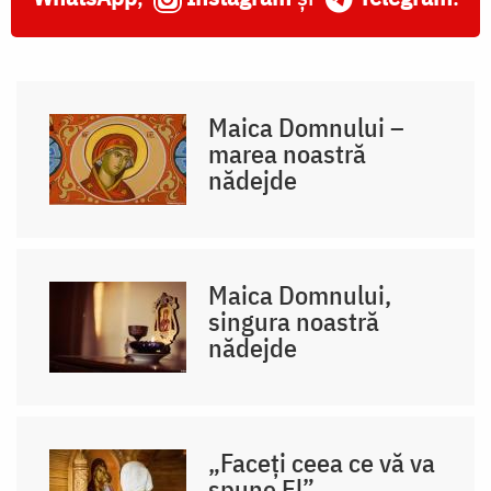
Maica Domnului –
marea noastră
nădejde
Maica Domnului,
singura noastră
nădejde
„Faceți ceea ce vă va
spune El”