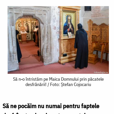
Să
Să n-o întristăm pe Maica Domnului prin păcatele
desfrânării! / Foto: Ștefan Cojocariu
n-
o
întristăm
Să ne pocăim nu numai pentru faptele
pe