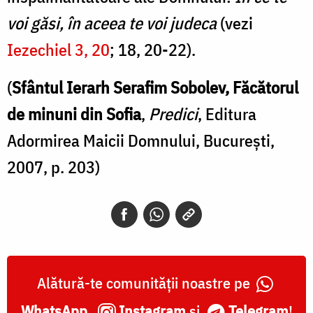
voi găsi, în aceea te voi judeca
(vezi
Iezechiel 3, 20
; 18, 20-22).
(
Sfântul Ierarh Serafim Sobolev, Făcătorul
de minuni din Sofia
,
Predici
, Editura
Adormirea Maicii Domnului, București,
2007, p. 203)
Alătură-te comunității noastre pe
WhatsApp
,
Instagram
și
Telegram
!