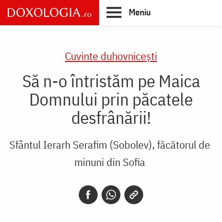
Skip
Meniu
to
main
Main
content
navigation
Cuvinte duhovnicești
Să n-o întristăm pe Maica
Domnului prin păcatele
desfrânării!
Sfântul Ierarh Serafim (Sobolev), făcătorul de
minuni din Sofia