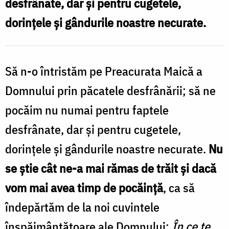
desfrânate, dar și pentru cugetele,
Maica
dorințele și gândurile noastre necurate.
Domnului
prin
Să n-o întristăm pe Preacurata Maică a
păcatele
desfrânării!
Domnului prin păcatele desfrânării; să ne
/
pocăim nu numai pentru faptele
Foto:
desfrânate, dar și pentru cugetele,
Ștefan
dorințele și gândurile noastre necurate.
Nu
Cojocariu
se știe cât ne-a mai rămas de trăit și dacă
vom mai avea timp de pocăință
, ca să
îndepărtăm de la noi cuvintele
înspăimântătoare ale Domnului:
În ce te