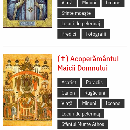
Viață
Minuni
Icoane
Sfinte moaște
Locuri de pelerinaj
Predici
Fotografii
(✝) Acoperământul
Maicii Domnului
Acatist
Paraclis
Canon
Rugăciuni
Viață
Minuni
Icoane
Locuri de pelerinaj
Sfântul Munte Athos