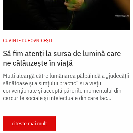
CUVINTE DUHOVNICEȘTI
Să fim atenți la sursa de lumină care
ne călăuzește în viață
Mulți aleargă către lumânarea pâlpâindă a „judecății
sănătoa­se și a simțului practic” și a vieții
convenționale și acceptă părerile momentului din
cercurile sociale și intelectuale din care fac...
citește mai mult