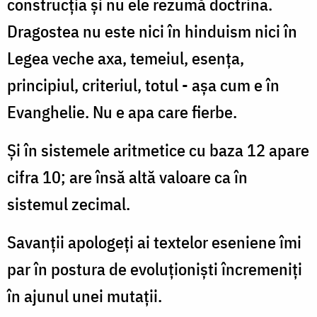
construcţia şi nu ele rezumă doctrina.
Dragostea nu este nici în hinduism nici în
Legea veche axa, temeiul, esenţa,
principiul, criteriul, totul - aşa cum e în
Evanghelie. Nu e apa care fierbe.
Şi în sistemele aritmetice cu baza 12 apare
cifra 10; are însă altă valoare ca în
sistemul zecimal.
Savanţii apologeţi ai textelor eseniene îmi
par în postura de evoluţioniști încremeniţi
în ajunul unei mutaţii.