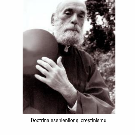
Doctrina
Doctrina esenienilor și creștinismul
esenienilor