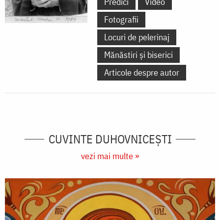
Predici
Video
Fotografii
Locuri de pelerinaj
Mănăstiri și biserici
Articole despre autor
CUVINTE DUHOVNICEȘTI
vezi mai multe »