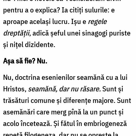
pentru a o explica? Ia citiţi sulurile: e
aproape acelaşi lucru. Işu e
regele
dreptăţii
, adică şeful unei sinagogi puriste
şi niţel dizidente.
Aşa să fie? Nu.
Nu, doctrina esenienilor seamănă cu a lui
Hristos,
seamănă, dar nu răsare.
Sunt şi
trăsături comune şi diferenţe majore. Sunt
asemănări care merg pînă la un punct şi
acolo încetează. Şi fătul în embriogeneză
repetă filogeneza, dar nu se opreşte la