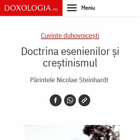
Skip
Meniu
to
main
Main
content
navigation
Cuvinte duhovnicești
Doctrina esenienilor și
creștinismul
Părintele Nicolae Steinhardt