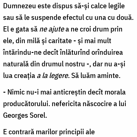
Dumnezeu este dispus să-şi calce legile
sau să le suspende efectul cu una cu două.
El e gata să
ne ajute
a ne croi drum prin
ele, din milă şi caritate - şi mai mult
întărindu-ne decît înlăturînd orînduirea
naturală din drumul nostru -, dar nu a-şi
lua creaţia
a la legere
. Să luăm aminte.
- Nimic nu-i mai anticreştin decît morala
producătorului. nefericita născocire a lui
Georges Sorel.
E contrară marilor principii ale