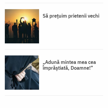
Să prețuim prietenii vechi
„Adună mintea mea cea
împrăștiată, Doamne!”