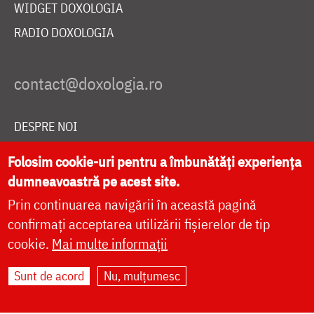
WIDGET DOXOLOGIA
RADIO DOXOLOGIA
DESPRE NOI
POLITICA DE COOKIES
Folosim cookie-uri pentru a îmbunătăți experiența
DONEAZĂ ONLINE PENTRU CATEDRALA NAȚIONALĂ
dumneavoastră pe acest site.
Prin continuarea navigării în această pagină
confirmați acceptarea utilizării fișierelor de tip
LIVE
cookie.
Mai multe informații
Sunt de acord
Nu, mulțumesc
Site dezvoltat de
DOXOLOGIA MEDIA
,