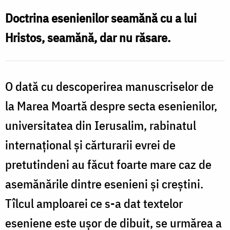
și
Doctrina esenienilor seamănă cu a lui
creștinismul
Hristos, seamănă, dar nu răsare.
O dată cu descoperirea manuscriselor de
la Marea Moartă despre secta esenienilor,
universitatea din Ierusalim, rabinatul
internaţional şi cărturarii evrei de
pretutindeni au făcut foarte mare caz de
asemănările dintre esenieni şi creştini.
Tîlcul amploarei ce s-a dat textelor
eseniene este uşor de dibuit, se urmărea a