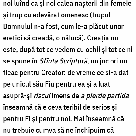
noi luînd ca şi noi calea naşterii din femeie
şi trup cu adevărat omenesc (trupul
Domnului n-a fost, cum le-a plăcut unor
eretici să creadă, o nălucă). Creaţia nu
este, după tot ce vedem cu ochii şi tot ce ni
se spune în
Sfînta Scriptură
, un joc ori un
fleac pentru Creator: de vreme ce şi-a dat
pe unicul său Fiu pentru ea şi a luat
asupră-şi
riscul
imens de
a pierde partida
înseamnă că e ceva teribil de serios şi
pentru El şi pentru noi. Mai înseamnă că
nu trebuie cumva să ne închipuim că