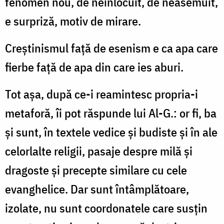
fenomen nou, de neînlocuit, de neasemuit,
e surpriză, motiv de mirare.
Creştinismul faţă de esenism e ca apa care
fierbe faţă de apa din care ies aburi.
Tot aşa, după ce-i reamintesc propria-i
metaforă, îi pot răspunde lui Al-G.: or fi, ba
şi sunt, în textele vedice şi budiste şi în ale
celorlalte religii, pasaje despre milă şi
dragoste şi precepte similare cu cele
evanghelice. Dar sunt întâmplătoare,
izolate, nu sunt coordonatele care susţin