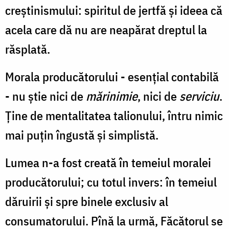
creştinismului: spiritul de jertfă şi ideea că
acela care dă nu are neapărat dreptul la
răsplată.
Morala producătorului - esenţial contabilă
- nu ştie nici de
mărinimie
, nici de
serviciu
.
Ţine de mentalitatea talionului, întru nimic
mai puţin îngustă şi simplistă.
Lumea n-a fost creată în temeiul moralei
producătorului; cu totul invers: în temeiul
dăruirii şi spre binele exclusiv al
consumatorului. Pînă la urmă, Făcătorul se