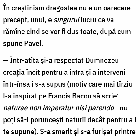
În creştinism dragostea nu e un oarecare
precept, unul, e
singurul
lucru ce va
rămîne cind se vor fi dus toate, după cum
spune Pavel.
— Într-atîta şi-a respectat Dumnezeu
creaţia încît pentru a intra şi a interveni
într-însa i s-a supus (motiv care mai tîrziu
l-a inspirat pe Francis Bacon să scrie:
naturae non imperatur nisi parendo
- nu
poți să-i poruncești naturii decât pentru a i
te supune). S-a smerit şi s-a furişat printre