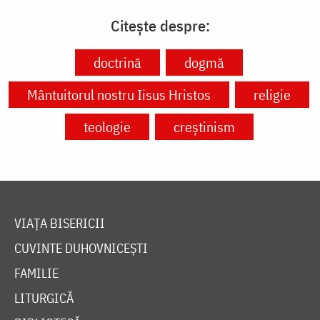
Citește despre:
doctrină
dogmă
Mântuitorul nostru Iisus Hristos
religie
teologie
creștinism
VIAȚA BISERICII
CUVINTE DUHOVNICEȘTI
FAMILIE
LITURGICĂ