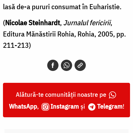
lasă de-a pururi consumat în Euharistie.
(
Nicolae Steinhardt
,
Jurnalul fericirii
,
Editura Mănăstirii Rohia, Rohia, 2005, pp.
211-213)
Alătură-te comunității noastre pe
WhatsApp
,
Instagram
și
Telegram
!