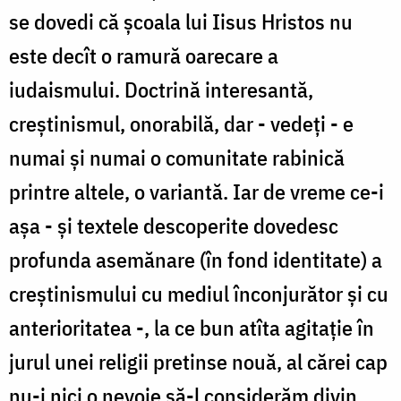
se dovedi că şcoala lui Iisus Hristos nu
este decît o ramură oarecare a
iudaismului. Doctrină interesantă,
creştinismul, onorabilă, dar - vedeţi - e
numai şi numai o comunitate rabinică
printre altele, o variantă. Iar de vreme ce-i
aşa - şi textele descoperite dovedesc
profunda asemănare (în fond identitate) a
creştinismului cu mediul înconjurător şi cu
anterioritatea -, la ce bun atîta agitaţie în
jurul unei religii pretinse nouă, al cărei cap
nu-i nici o nevoie să-l considerăm divin