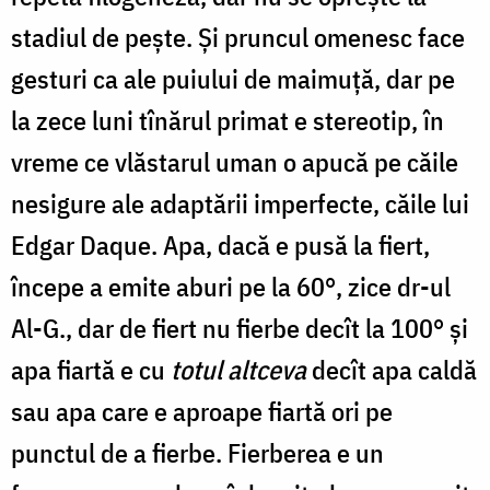
stadiul de peşte. Şi pruncul omenesc face
gesturi ca ale puiului de maimuţă, dar pe
la zece luni tînărul primat e stereotip, în
vreme ce vlăstarul uman o apucă pe căile
nesigure ale adaptării imperfecte, căile lui
Edgar Daque. Apa, dacă e pusă la fiert,
începe a emite aburi pe la 60°, zice dr-ul
Al-G., dar de fiert nu fierbe decît la 100° şi
apa fiartă e cu
totul altceva
decît apa caldă
sau apa care e aproape fiartă ori pe
punctul de a fierbe. Fierberea e un