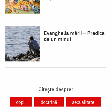
Evanghelia mării – Predica
de un minut
Citește despre:
copil
doctrină
sexualitate