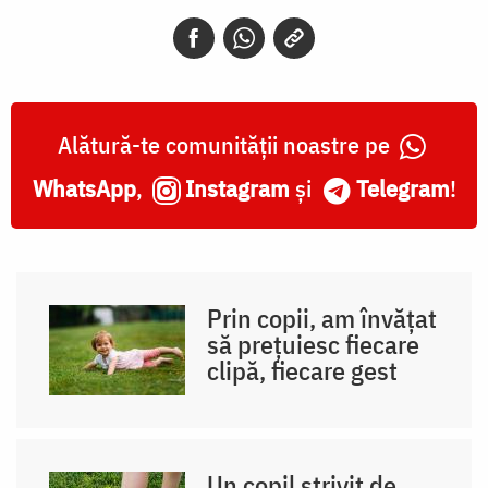
Alătură-te comunității noastre pe
WhatsApp
,
Instagram
și
Telegram
!
Prin copii, am învățat
să prețuiesc fiecare
clipă, fiecare gest
Un copil strivit de