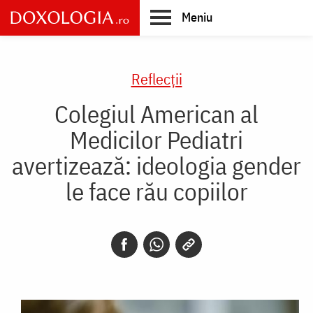
Skip
Meniu
to
main
Main
content
navigation
Reflecții
Colegiul American al
Medicilor Pediatri
avertizează: ideologia gender
le face rău copiilor