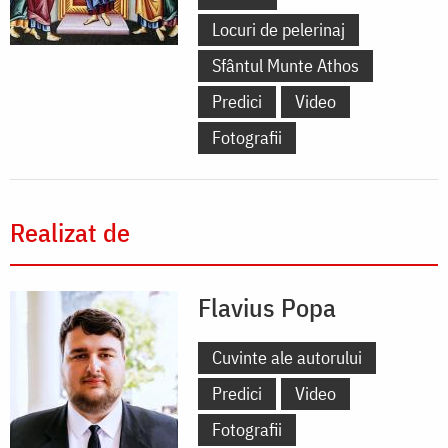
Locuri de pelerinaj
Sfântul Munte Athos
Predici
Video
Fotografii
Realizat de
Flavius Popa
Cuvinte ale autorului
Predici
Video
Fotografii