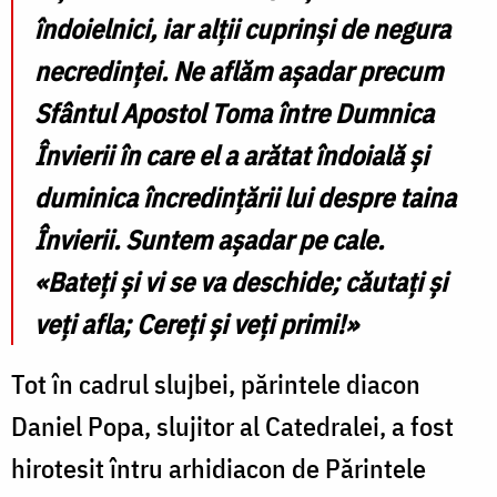
îndoielnici, iar alții cuprinși de negura
necredinței. Ne aflăm așadar precum
Sfântul Apostol Toma între Dumnica
Învierii în care el a arătat îndoială și
duminica încredințării lui despre taina
Învierii. Suntem așadar pe cale.
«Bateți și vi se va deschide; căutați și
veți afla; Cereți și veți primi!»
Tot în cadrul slujbei, părintele diacon
Daniel Popa, slujitor al Catedralei, a fost
hirotesit întru arhidiacon de Părintele