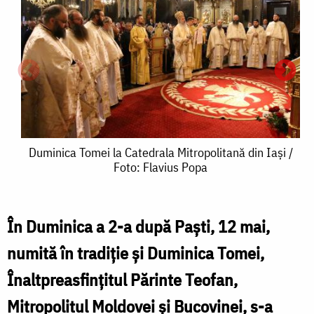
Duminica
Duminica Tomei la Catedrala Mitropolitană din Iași /
Foto: Flavius Popa
Tomei
la
Catedrala
În Duminica a 2-a după Paști, 12 mai,
Mitropolitană
numită în tradiție și Duminica Tomei,
din
Înaltpreasfințitul Părinte Teofan,
l
Iași
Mitropolitul Moldovei și Bucovinei, s-a