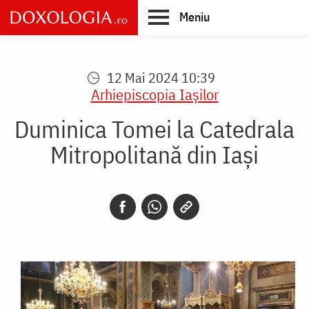
Skip
Meniu
to
main
Main
content
navigation
12 Mai 2024 10:39
Arhiepiscopia Iaşilor
Duminica Tomei la Catedrala
Mitropolitană din Iași