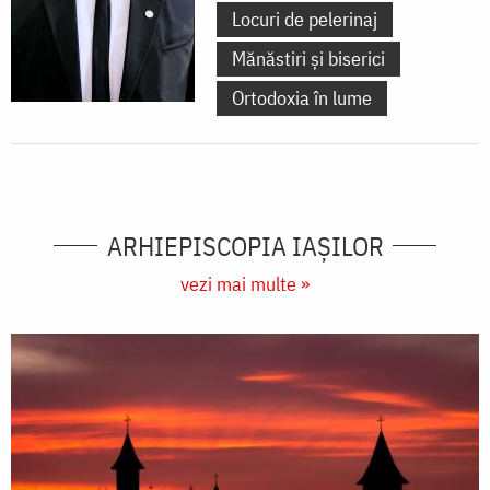
Locuri de pelerinaj
Mănăstiri și biserici
Ortodoxia în lume
ARHIEPISCOPIA IAŞILOR
vezi mai multe »