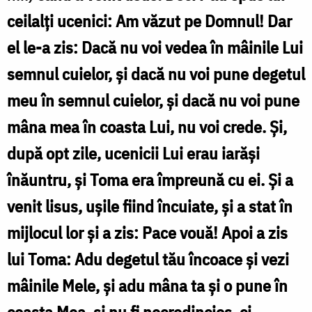
ceilalți ucenici: Am văzut pe Domnul! Dar
el le-a zis: Dacă nu voi vedea în mâinile Lui
semnul cuielor, și dacă nu voi pune degetul
meu în semnul cuielor, și dacă nu voi pune
mâna mea în coasta Lui, nu voi crede. Și,
după opt zile, ucenicii Lui erau iarăși
înăuntru, și Toma era împreună cu ei. Și a
venit lisus, ușile fiind încuiate, și a stat în
mijlocul lor și a zis: Pace vouă! Apoi a zis
lui Toma: Adu degetul tău încoace și vezi
mâinile Mele, și adu mâna ta și o pune în
coasta Mea, și nu fi necredincios, ci