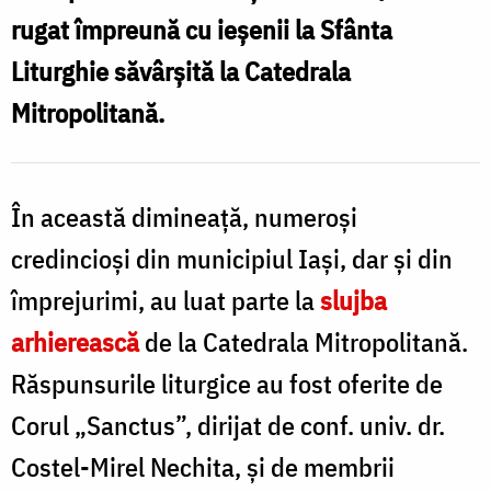
C
/
rugat împreună cu ieșenii la Sfânta
M
Foto:
Liturghie săvârșită la Catedrala
d
Flavius
Mitropolitană.
I
Popa
/
F
În această dimineață, numeroși
F
credincioși din municipiul Iași, dar și din
împrejurimi, au luat parte la
slujba
arhierească
de la Catedrala Mitropolitană.
Răspunsurile liturgice au fost oferite de
Corul „Sanctus”, dirijat de conf. univ. dr.
Costel-Mirel Nechita, și de membrii