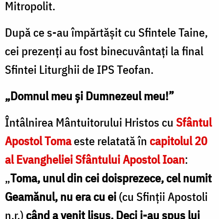
Mitropolit.
După ce s-au împărtășit cu Sfintele Taine,
cei prezenți au fost binecuvântați la final
Sfintei Liturghii de IPS Teofan.
„Domnul meu și Dumnezeul meu!”
Întâlnirea Mântuitorului Hristos cu
Sfântul
Apostol Toma
este relatată în
capitolul 20
al Evangheliei Sfântului Apostol Ioan
:
„
Toma, unul din cei doisprezece, cel numit
Geamănul, nu era cu ei
(cu Sfinții Apostoli
n.r.)
când a venit lisus. Deci i-au spus lui