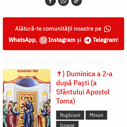
Alătură-te comunității noastre pe
WhatsApp
,
Instagram
și
Telegram
!
✝) Duminica a 2-a
după Paști (a
Sfântului Apostol
Toma)
Rugăciuni
Minuni
Icoane