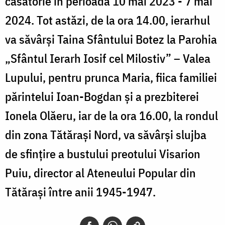
căsătorie în perioada 10 mai 2023 - 7 mai
2024. Tot astăzi, de la ora 14.00, ierarhul
va săvârși Taina Sfântului Botez la Parohia
„Sfântul Ierarh Iosif cel Milostiv” – Valea
Lupului, pentru prunca Maria, fiica familiei
părintelui Ioan-Bogdan şi a prezbiterei
Ionela Olăeru, iar de la ora 16.00, la rondul
din zona Tătărași Nord, va săvârși slujba
de sfințire a bustului preotului Visarion
Puiu, director al Ateneului Popular din
Tătărași între anii 1945-1947.