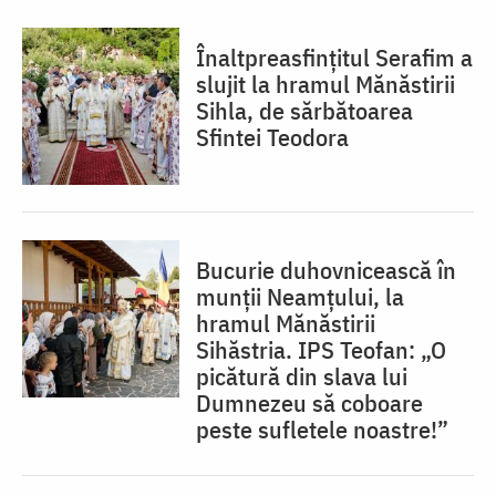
Înaltpreasfințitul Serafim a
slujit la hramul Mănăstirii
Sihla, de sărbătoarea
Sfintei Teodora
Bucurie duhovnicească în
munții Neamțului, la
hramul Mănăstirii
Sihăstria. IPS Teofan: „O
picătură din slava lui
Dumnezeu să coboare
peste sufletele noastre!”