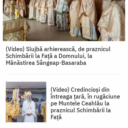
(Video) Slujbă arhierească, de praznicul
Schimbării la Față a Domnului, la
Mănăstirea Sângeap-Basaraba
(Video) Credincioși din
întreaga țară, în rugăciune
pe Muntele Ceahlău la
praznicul Schimbării la
Față