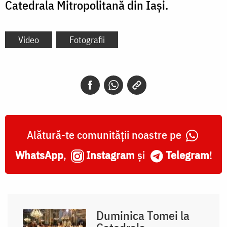
Catedrala Mitropolitană din Iași.
Video
Fotografii
Alătură-te comunității noastre pe
WhatsApp
,
Instagram
și
Telegram
!
Duminica Tomei la