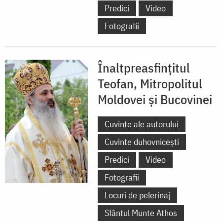
Predici
Video
Fotografii
Înaltpreasfințitul
Teofan, Mitropolitul
Moldovei și Bucovinei
Cuvinte ale autorului
Cuvinte duhovnicești
Predici
Video
Fotografii
Locuri de pelerinaj
Sfântul Munte Athos