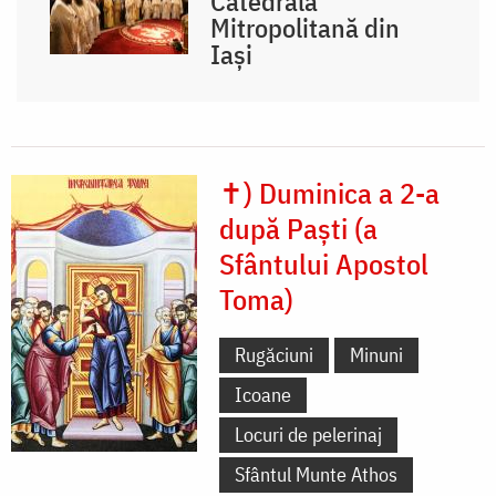
Catedrala
Mitropolitană din
Iași
✝) Duminica a 2-a
după Paști (a
Sfântului Apostol
Toma)
Rugăciuni
Minuni
Icoane
Locuri de pelerinaj
Sfântul Munte Athos