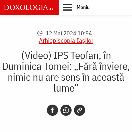
Skip
Meniu
to
main
Main
content
navigation
12 Mai 2024 10:54
Arhiepiscopia Iaşilor
(Video) IPS Teofan, în
Duminica Tomei: „Fără înviere,
nimic nu are sens în această
lume”