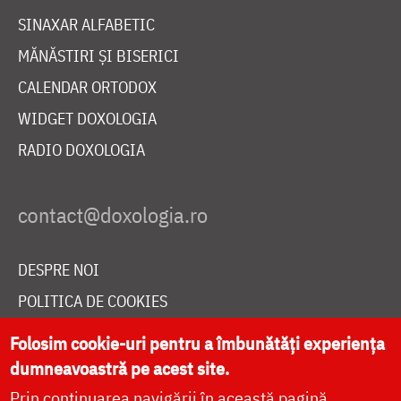
SINAXAR ALFABETIC
MĂNĂSTIRI ȘI BISERICI
CALENDAR ORTODOX
WIDGET DOXOLOGIA
RADIO DOXOLOGIA
DESPRE NOI
POLITICA DE COOKIES
DONEAZĂ ONLINE PENTRU CATEDRALA NAȚIONALĂ
Folosim cookie-uri pentru a îmbunătăți experiența
dumneavoastră pe acest site.
Prin continuarea navigării în această pagină
LIVE