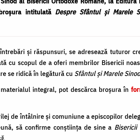
Sinod al Bisericii Ortodoxe Române, la Editura 
roșura intitulată
Despre Sfântul și Marele Si
întrebări şi răspunsuri, se adresează tuturor cre
ă cu scopul de a oferi membrilor Bisericii noas
are se ridică în legătură cu
Sfântul și Marele Sino
 materialul integral, pot descărca broșura în
fo
ilej de întâlnire și comuniune a episcopilor dele
eună, să confirme conștiința de sine a
Bisericii
ă.