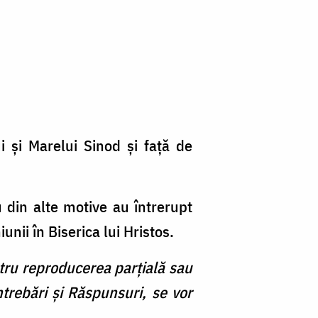
i și Marelui Sinod și față de
u din alte motive au întrerupt
nii în Biserica lui Hristos.
ntru reproducerea parţială sau
ntrebări şi Răspunsuri, se vor