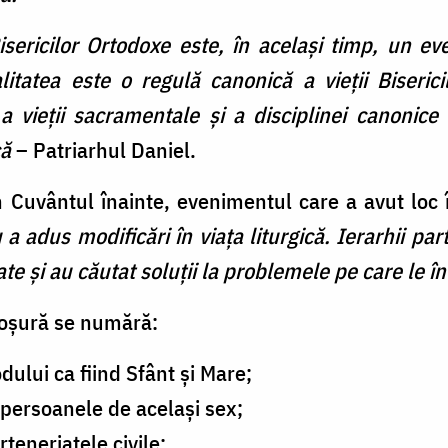
isericilor Ortodoxe este, în acelaşi timp, un ev
litatea este o regulă canonică a vieții Biseric
a vieții sacramentale şi a disciplinei canonice 
că
– Patriarhul Daniel.
Cuvântul înainte, evenimentul care a avut loc 
 adus modificări în viața liturgică. Ierarhii part
te și au căutat soluții la problemele pe care le
roşură se numără:
dului ca fiind Sfânt și Mare;
 persoanele de același sex;
rteneriatele civile;