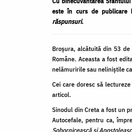
și
Cu binecuvântarea Sfântului 
răspunsuri
este în curs de publicare b
despre
răspunsuri
.
Sfântul
și
Broșura, alcătuită din 53 de 
Marele
Române. Aceasta a fost editat
Sinod
nelămuririle sau neliniștile c
din
Creta
Cei care doresc să lectureze
articol.
Sinodul din Creta a fost un pr
Autocefale, pentru ca, împr
Sobornicească și Apostoleasc