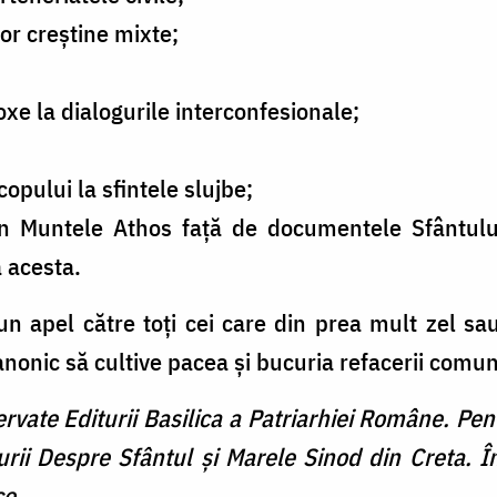
or creștine mixte;
oxe la dialogurile interconfesionale;
pului la sfintele slujbe;
din Muntele Athos față de documentele Sfântulu
a acesta.
 un apel către toţi cei care din prea mult zel sa
onic să cultive pacea şi bucuria refacerii comuniu
ervate Editurii Basilica a Patriarhiei Române. Pe
urii Despre Sfântul şi Marele Sinod din Creta. Î
ce.