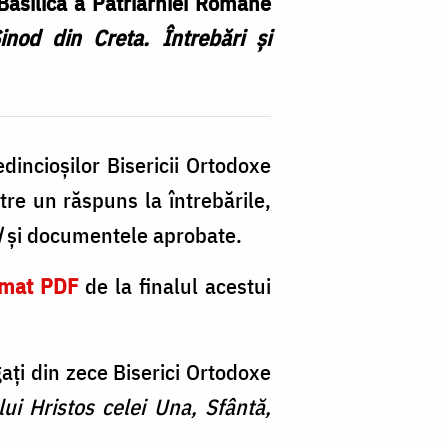
Basilica a Patriarhiei Române
nod din Creta. Întrebări și
dincioșilor Bisericii Ortodoxe
tre un răspuns la întrebările,
d
și documentele aprobate.
rmat PDF
de la finalul acestui
gați din zece Biserici Ortodoxe
 lui Hristos celei Una, Sfântă,