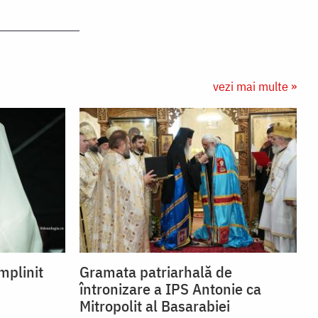
vezi mai multe »
mplinit
Gramata patriarhală de
întronizare a IPS Antonie ca
Mitropolit al Basarabiei