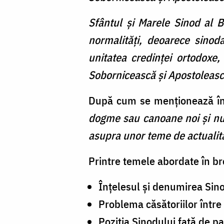
Sfântul şi Marele Sinod al B
normalități, deoarece sinoda
unitatea credinței ortodoxe, 
Sobornicească şi Apostoleas
După cum se menţionează în 
dogme sau canoane noi și nu a
asupra unor teme de actualita
Printre temele abordate în b
Înțelesul și denumirea Sino
Problema căsătoriilor între
Poziția Sinodului față de pa