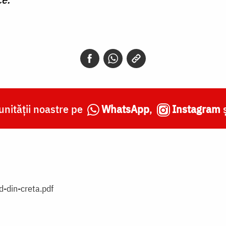
nității noastre pe
WhatsApp
,
Instagram
d-din-creta.pdf