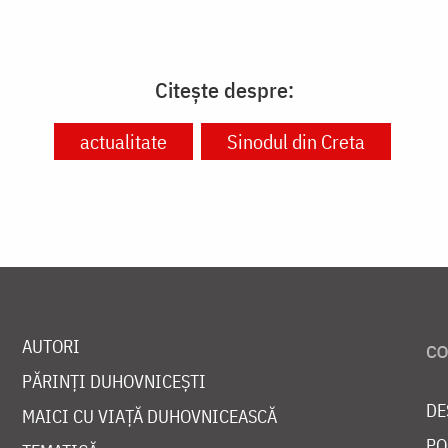
Citește despre:
actualitate
Sinodul din Creta
AUTORI
PĂRINȚI DUHOVNICEȘTI
DE
MAICI CU VIAȚĂ DUHOVNICEASCĂ
PO