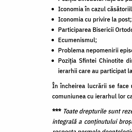
Iconomia în cazul căsătoriil
Iconomia cu privire la post;
Participarea Bisericii Ortod
Ecumenismul;
Problema nepomenirii episco
Poziția Sfintei Chinotite 
ierarhii care au participat l
În încheirea lucrării se face
comuniunea cu ierarhul lor can
***
Toate drepturile sunt rez
integrală a conţinutului broş
respecta normele deontologi