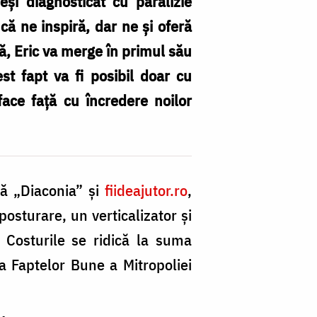
și diagnosticat cu paralizie
 că ne inspiră, dar ne și oferă
nă, Eric va merge în primul său
st fapt va fi posibil doar cu
 face față cu încredere noilor
Er
vr
la
lă „Diaconia” și
fiideajutor.ro
,
gr
osturare, un verticalizator și
Î
. Costurile se ridică la suma
îi
a Faptelor Bune a Mitropoliei
a
pa