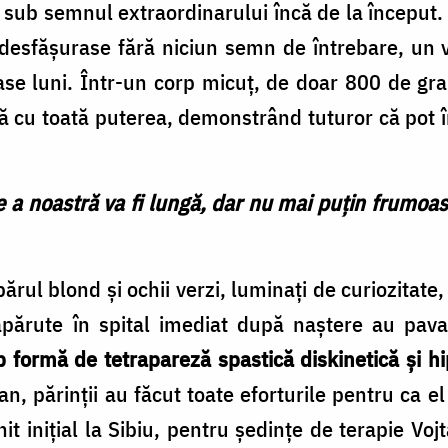
să sub semnul extraordinarului încă de la început.
 desfășurase fără niciun semn de întrebare, un 
ase luni. Într-un corp micuț, de doar 800 de gra
ță cu toată puterea, demonstrând tuturor că pot în
e a noastră va fi lungă, dar nu mai puțin frumo
părul blond și ochii verzi, luminați de curiozitate,
 apărute în spital imediat după naștere au pav
b formă de tetrapareză spastică diskinetică și h
n, părinții au făcut toate eforturile pentru ca el
t inițial la Sibiu, pentru ședințe de terapie Voj