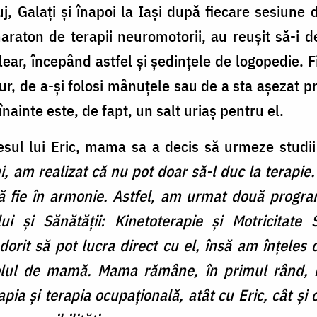
uj, Galați și înapoi la Iași după fiecare sesiune
raton de terapii neuromotorii, au reușit să-i 
ar, începând astfel și ședințele de logopedie. Fie
, de a-și folosi mânuțele sau de a sta așezat pre
nainte este, de fapt, un salt uriaș pentru el.
resul lui Eric, mama sa a decis să urmeze studii
, am realizat că nu pot doar să-l duc la terapie
ă fie în armonie. Astfel, am urmat două progra
ului și Sănătății: Kinetoterapie și Motricitate
dorit să pot lucra direct cu el, însă am înțele
rolul de mamă. Mama rămâne, în primul rând, 
pia și terapia ocupațională, atât cu Eric, cât și 