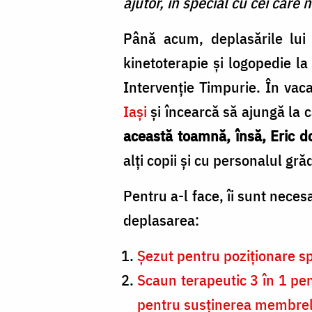
ajutor, în special cu cei care n
Până acum, deplasările lui 
kinetoterapie și logopedie la
Intervenție Timpurie. În vac
Iași
și încearcă să ajungă la c
această toamnă, însă, Eric d
alți copii și cu personalul gră
Pentru a-l face, îi sunt necesa
deplasarea:
Șezut pentru poziționare s
Scaun terapeutic 3 în 1 pent
pentru susţinerea membrelo