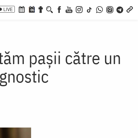
LIVE
06
utăm pașii către un
agnostic