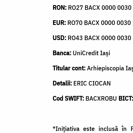
RON:
RO27 BACX 0000 0030
EUR:
RO70 BACX 0000 0030 
USD:
RO43 BACX 0000 0030
Banca:
UniCredit Iași
Titular cont:
Arhiepiscopia Iaș
Detalii:
ERIC CIOCAN
Cod SWIFT:
BACXROBU
BICT
*Inițiativa este inclusă în