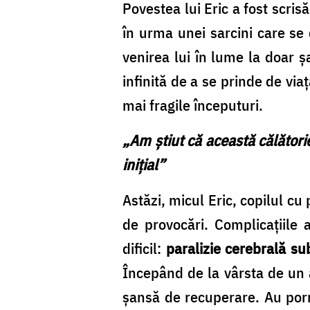
Povestea lui Eric a fost scri
în urma unei sarcini care se
venirea lui în lume la doar ș
infinită de a se prinde de via
mai fragile începuturi.
„Am știut că această călători
inițial”
Astăzi, micul Eric, copilul cu 
de provocări. Complicațiile
dificil:
paralizie cerebrală su
Începând de la vârsta de un a
șansă de recuperare. Au porni