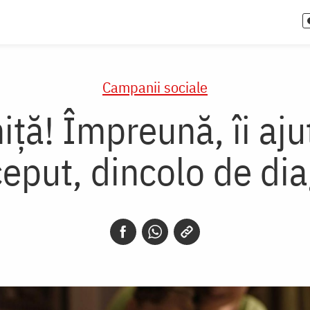
Campanii sociale
niță! Împreună, îi aj
eput, dincolo de di