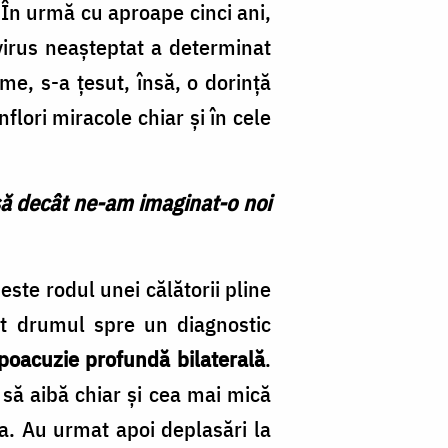
că
 În urmă cu aproape cinci ani,
u
virus neașteptat a determinat
n
me, s-a țesut, însă, o dorință
în
flori miracole chiar și în cele
di
d
asă decât ne-am imaginat-o noi
di
 este rodul unei călătorii pline
at drumul spre un diagnostic
ipoacuzie profundă bilaterală
.
 să aibă chiar și cea mai mică
ta. Au urmat apoi deplasări la