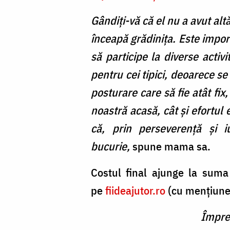
Gândiți-vă că el nu a avut al
înceapă grădinița. Este importa
să participe la diverse activit
pentru cei tipici, deoarece s
posturare care să fie atât fix
noastră acasă, cât și efortul 
că, prin perseverență și i
bucurie,
spune mama sa.
Costul final ajunge la sum
pe
fiideajutor.ro
(cu mențiune
Împreu