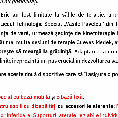
u au posibilități.
Eric au fost limitate la sălile de terapie, und
 Liceul Tehnologic Special „Vasile Pavelcu” din 
anța de vară, urmează ședințe de kinetoterapie
ât mai multe sesiuni de terapie Cuevas Medek, atât
orește să meargă la grădiniță.
Adaptarea la un n
diniței reprezintă un pas crucial în dezvoltarea sa
re aceste două dispozitive care să îi asigure o pos
pecial cu bază mobilă
și
o bază fixă
;
ru copiii cu dizabilități
cu accesoriile aferente:
r inferioare
,
Suporturi laterale reglabile individ