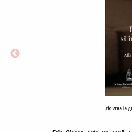
Eric
Eric vrea la 
vrea
la