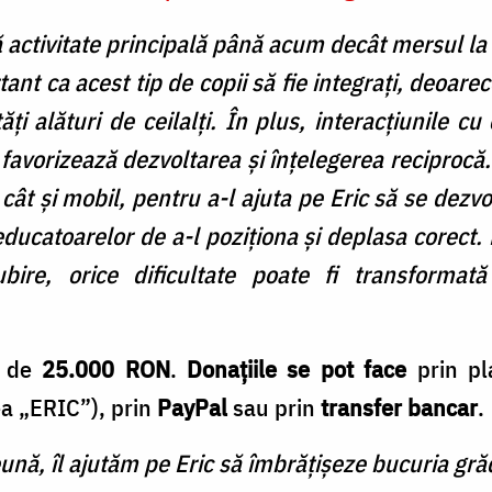
tă activitate principală până acum decât mersul la
nt ca acest tip de copii să fie integrați, deoarece
ăți alături de ceilalți. În plus, interacțiunile cu 
e favorizează dezvoltarea și înțelegerea reciproc
, cât și mobil, pentru a-l ajuta pe Eric să se dezvo
educatoarelor de a-l poziționa și deplasa corect.
ubire, orice dificultate poate fi transformat
a de
25.000 RON
.
Donațiile se pot face
prin p
a „ERIC”), prin
PayPal
sau prin
transfer bancar
.
nă, îl ajutăm pe Eric să îmbrățișeze bucuria grăd