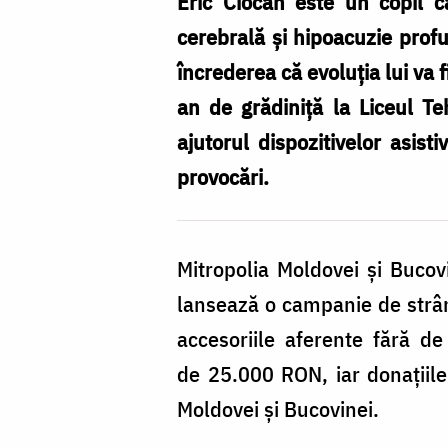
grădiniță!
Eric Ciocan este un copil c
Împreună,
cerebrală și hipoacuzie profun
îi
încrederea că evoluția lui va 
ajutăm
an de grădiniță la Liceul Te
pașii
ajutorul dispozitivelor asist
către
provocări.
un
nou
Mitropolia Moldovei și Bucov
început,
lansează o campanie de strâng
dincolo
accesoriile aferente fără de
de
de 25.000 RON, iar donațiile
diagnostic
Moldovei și Bucovinei.