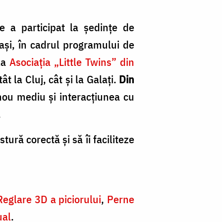
e a participat la ședințe de
Iași, în cadrul programului de
 la
Asociația „Little Twins” din
 la Cluj, cât și la Galați.
Din
ou mediu și interacțiunea cu
.
tură corectă și să îi faciliteze
Reglare 3D a piciorului
,
Perne
ual
.