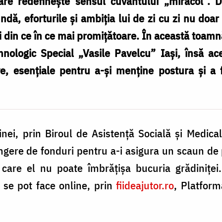
are redefinește sensul cuvântului „miracol”. De
dă, eforturile și ambiția lui de zi cu zi nu doar
fi din ce în ce mai promițătoare. În această toam
hnologic Special „Vasile Pavelcu” Iași, însă ace
ive, esențiale pentru a-și menține postura și a
inei, prin Biroul de Asistență Socială și Medica
ere de fonduri pentru a-i asigura un scaun de p
 care el nu poate îmbrățișa bucuria grădiniței
 se pot face online, prin
fiideajutor.ro
, Platform