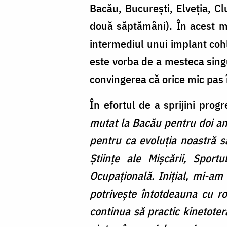
Bacău, București, Elveția, Cl
două săptămâni). În acest ma
intermediul unui implant cohle
este vorba de a mesteca singur
convingerea că orice mic pas î
În efortul de a sprijini prog
mutat la Bacău pentru doi ani
pentru ca evoluția noastră s
Științe ale Mișcării, Sport
Ocupațională. Inițial, mi-am 
potrivește întotdeauna cu 
continua să practic kinetotera