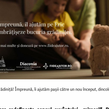
grădiniță! Împreună, îi ajutăm pașii către un nou început, dinco