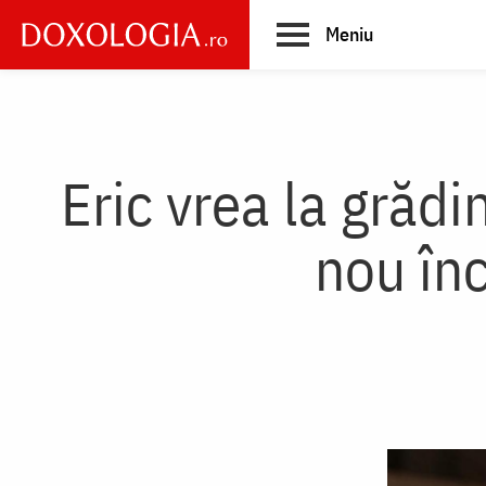
Skip
Meniu
to
main
Main
content
navigation
Eric vrea la grădi
nou înc