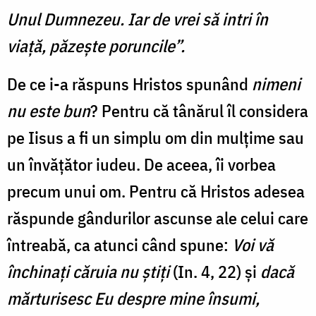
Unul Dumnezeu. Iar de vrei să intri în
viaţă, păzeşte poruncile”.
De ce i-a răspuns Hristos spunând
nimeni
nu este bun
? Pentru că tânărul îl considera
pe Iisus a fi un simplu om din mulțime sau
un învățător iudeu. De aceea, îi vorbea
precum unui om. Pentru că Hristos adesea
răspunde gândurilor ascunse ale celui care
întreabă, ca atunci când spune:
Voi vă
închinaţi căruia nu ştiţi
(In. 4, 22) și
dacă
mărturisesc Eu despre mine însumi,