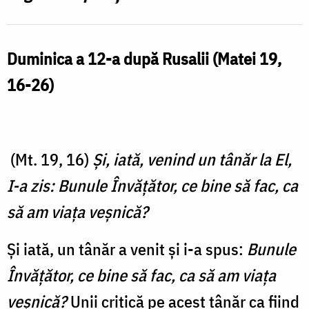
Duminica a 12-a după Rusalii (Matei 19,
16-26
)
(Mt. 19, 16)
Şi, iată, venind un tânăr la El,
I-a zis: Bunule Învăţător, ce bine să fac, ca
să am viaţa veşnică?
Și iată, un tânăr a venit și i-a spus:
Bunule
Învăţător, ce bine să fac, ca să am viaţa
veşnică?
Unii critică pe acest tânăr ca fiind