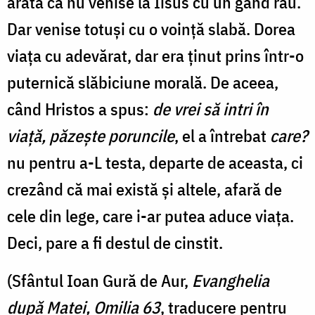
arată că nu venise la Iisus cu un gând rău.
Dar venise totuși cu o voință slabă. Dorea
viața cu adevărat, dar era ținut prins într-o
puternică slăbiciune morală. De aceea,
când Hristos a spus:
de vrei să intri în
viaţă, păzeşte poruncile
, el a întrebat
care?
nu pentru a-L testa, departe de aceasta, ci
crezând că mai există și altele, afară de
cele din lege, care i-ar putea aduce viața.
Deci, pare a fi destul de cinstit.
(Sfântul Ioan Gură de Aur,
Evanghelia
după Matei, Omilia 63
, traducere pentru