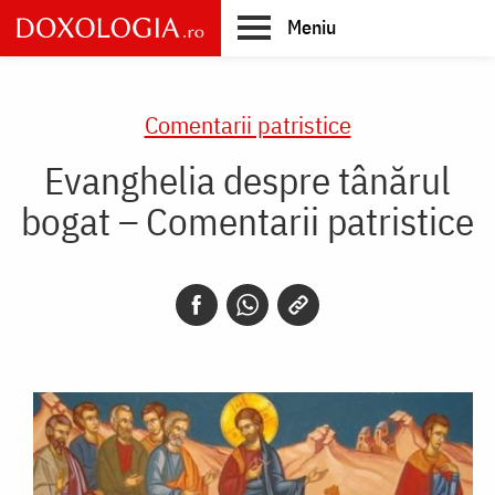
Skip
Meniu
to
main
Main
content
navigation
Comentarii patristice
Evanghelia despre tânărul
bogat – Comentarii patristice