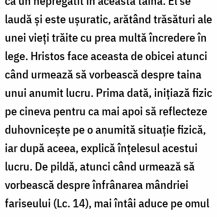
ca un nepregătit în această taină. El se
laudă și este ușuratic, arătând trăsături ale
unei vieți trăite cu prea multă încredere în
lege. Hristos face aceasta de obicei atunci
când urmează să vorbească despre taina
unui anumit lucru. Prima dată, inițiază fizic
pe cineva pentru ca mai apoi să reflecteze
duhovnicește pe o anumită situație fizică,
iar după aceea, explică înțelesul acestui
lucru. De pildă, atunci când urmează să
vorbească despre înfrânarea mândriei
fariseului (Lc. 14), mai întâi aduce pe omul