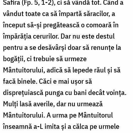
Safira (Fp. 5, 1-2), ci să vândă tot. Când a
vândut toate ca să împartă săracilor, a
început să-și pregătească o comoară în
împărăția cerurilor. Dar nu este destul
pentru a se desăvârși doar să renunțe la
bogății, ci trebuie să urmeze
Mântuitorului, adică să lepede răul și să
facă binele. Căci e mai ușor să
disprețuiască punga cu bani decât voința.
Mulți lasă averile, dar nu urmează
Mântuitorului. A urma pe Mântuitorul
înseamnă a-L imita și a călca pe urmele