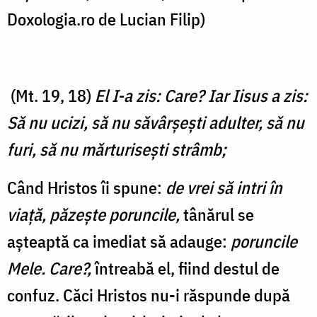
Doxologia.ro de Lucian Filip)
(Mt. 19, 18)
El I-a zis: Care? Iar Iisus a zis:
Să nu ucizi, să nu săvârşeşti adulter, să nu
furi, să nu mărturiseşti strâmb;
Când Hristos îi spune:
de vrei să intri în
viaţă, păzeşte poruncile,
tânărul se
așteaptă ca imediat să adauge:
poruncile
Mele.
Care?,
întreabă el, fiind destul de
confuz. Căci Hristos nu-i răspunde după