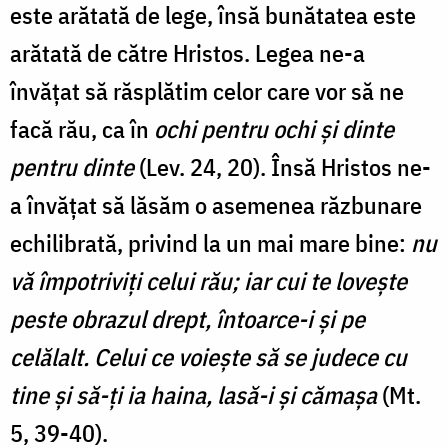
este arătată de lege, însă bunătatea este
arătată de către Hristos. Legea ne-a
învățat să răsplătim celor care vor să ne
facă rău, ca în
ochi pentru ochi și dinte
pentru dinte
(Lev. 24, 20). Însă Hristos ne-
a învățat să lăsăm o asemenea răzbunare
echilibrată, privind la un mai mare bine:
nu
vă împotriviţi celui rău; iar cui te loveşte
peste obrazul drept, întoarce-i şi pe
celălalt. Celui ce voieşte să se judece cu
tine şi să-ţi ia haina, lasă-i şi cămaşa
(Mt.
5, 39-40).