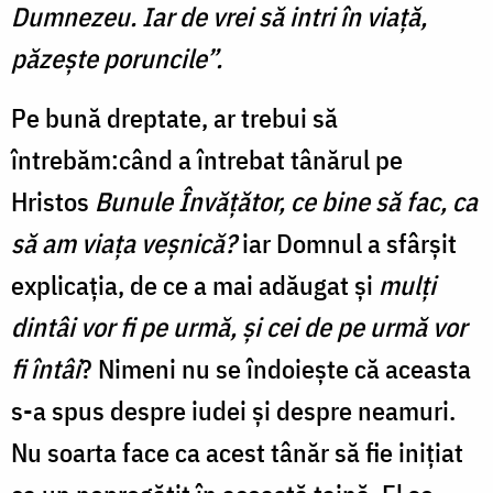
Dumnezeu. Iar de vrei să intri în viaţă,
păzeşte poruncile”.
Pe bună dreptate, ar trebui să
întrebăm:când a întrebat tânărul pe
Hristos
Bunule Învăţător, ce bine să fac, ca
să am viaţa veşnică?
iar Domnul a sfârșit
explicația, de ce a mai adăugat și
mulţi
dintâi vor fi pe urmă, şi cei de pe urmă vor
fi întâi
? Nimeni nu se îndoiește că aceasta
s-a spus despre iudei și despre neamuri.
Nu soarta face ca acest tânăr să fie inițiat