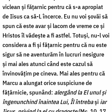
viclean și fățarnic pentru că s-a apropiat
de Iisus ca să-L încerce. Eu nu voi șovăi să
spun că este avar și lacom de vreme ce și
Hristos îl vădește a fi astfel. Totuși, nu-l voi
considera a fi și fățarnic pentru că nu este
sigur să ne aventurăm în lucruri nesigure
și mai ales atunci când este cazul să
învinovățim pe cineva. Mai ales pentru că
Marcu a alungat orice suspiciune de
fățărnicie, spunând:
alergând la El unul şi
îngenunchind înaintea Lui, Îl întreba
și
iar
Iisus, privind la el cu dragoste
(Mc. 10, 17