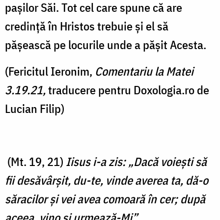
pașilor Săi. Tot cel care spune că are
credință în Hristos trebuie și el să
pășească pe locurile unde a pășit Acesta.
(Fericitul Ieronim,
Comentariu la Matei
3.19.21,
traducere pentru Doxologia.ro de
Lucian Filip)
(Mt. 19, 21)
Iisus i-a zis: „Dacă voieşti să
fii desăvârşit, du-te, vinde averea ta, dă-o
săracilor şi vei avea comoară în cer; după
aceea, vino şi urmează-Mi”.