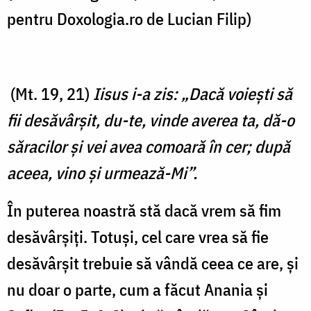
pentru Doxologia.ro de Lucian Filip)
(Mt. 19, 21)
Iisus i-a zis: „Dacă voieşti să
fii desăvârşit, du-te, vinde averea ta, dă-o
săracilor şi vei avea comoară în cer; după
aceea, vino şi urmează-Mi”.
În puterea noastră stă dacă vrem să fim
desăvârșiți. Totuși, cel care vrea să fie
desăvârșit trebuie să vândă ceea ce are, și
nu doar o parte, cum a făcut Anania și