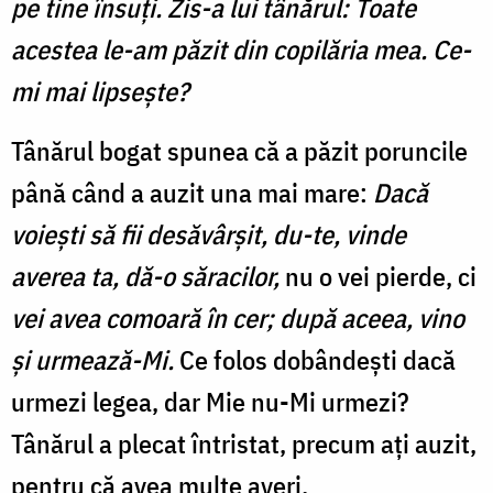
pe tine însuţi. Zis-a lui tânărul: Toate
acestea le-am păzit din copilăria mea. Ce-
mi mai lipseşte?
Tânărul bogat spunea că a păzit poruncile
până când a auzit una mai mare:
Dacă
voieşti să fii desăvârşit, du-te, vinde
averea ta, dă-o săracilor,
nu o vei pierde, ci
vei avea comoară în cer; după aceea, vino
şi urmează-Mi.
Ce folos dobândești dacă
urmezi legea, dar Mie nu-Mi urmezi?
Tânărul a plecat întristat, precum ați auzit,
pentru că avea multe averi.