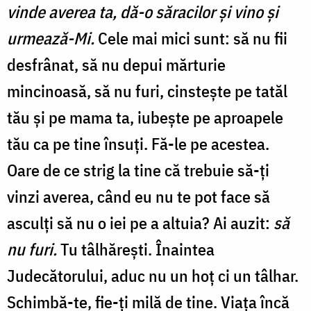
vinde averea ta, dă-o săracilor şi vino şi
urmează-Mi.
Cele mai mici sunt: să nu fii
desfrânat, să nu depui mărturie
mincinoasă, să nu furi, cinstește pe tatăl
tău și pe mama ta, iubește pe aproapele
tău ca pe tine însuți. Fă-le pe acestea.
Oare de ce strig la tine că trebuie să-ți
vinzi averea, când eu nu te pot face să
asculți să nu o iei pe a altuia? Ai auzit:
să
nu furi.
Tu tâlhărești. Înaintea
Judecătorului, aduc nu un hoț ci un tâlhar.
Schimbă-te, fie-ți milă de tine. Viața încă