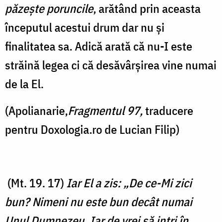
păzeşte poruncile
, arătând prin aceasta
începutul acestui drum dar nu și
finalitatea sa. Adică arată că nu-I este
străină legea ci că desăvârșirea vine numai
de la El.
(Apolianarie,
Fragmentul 97,
traducere
pentru Doxologia.ro de Lucian Filip)
(Mt. 19. 17)
Iar El a zis: „De ce-Mi zici
bun? Nimeni nu este bun decât numai
Unul Dumnezeu. Iar de vrei să intri în