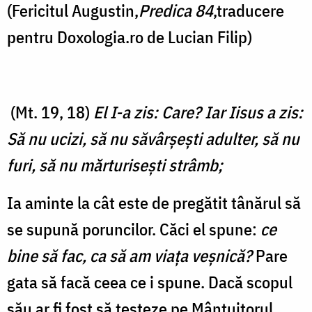
(Fericitul Augustin,
Predica 84
,traducere
pentru Doxologia.ro de Lucian Filip)
(Mt. 19, 18)
El I-a zis: Care? Iar Iisus a zis:
Să nu ucizi, să nu săvârşeşti adulter, să nu
furi, să nu mărturiseşti strâmb;
Ia aminte la cât este de pregătit tânărul să
se supună poruncilor. Căci el spune:
ce
bine să fac, ca să am viaţa veşnică?
Pare
gata să facă ceea ce i spune. Dacă scopul
său ar fi fost să testeze pe Mântuitorul,