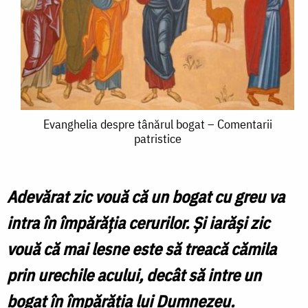
Evanghelia
Evanghelia despre tânărul bogat – Comentarii
patristice
despre
tânărul
bogat
Adevărat zic vouă că un bogat cu greu va
–
intra în împărăţia cerurilor. Şi iarăşi zic
Comentarii
vouă că mai lesne este să treacă cămila
patristice
prin urechile acului, decât să intre un
bogat în împărăţia lui Dumnezeu.