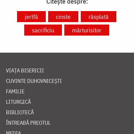
Citește despre:
jertfă
cinste
răsplată
sacrificiu
mărturisitor
VIAȚA BISERICII
CUVINTE DUHOVNICEȘTI
FAMILIE
LITURGICĂ
BIBLIOTECĂ
ÎNTREABĂ PREOTUL
MEDIA