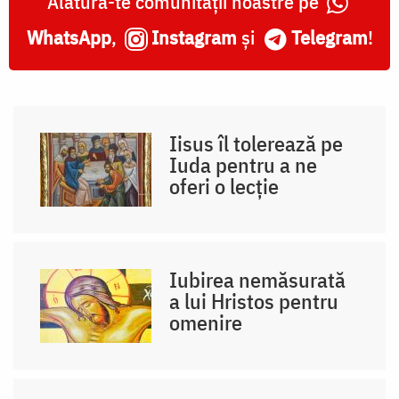
Alătură-te comunității noastre pe
WhatsApp
,
Instagram
și
Telegram
!
Iisus îl tolerează pe
Iuda pentru a ne
oferi o lecție
Iubirea nemăsurată
a lui Hristos pentru
omenire