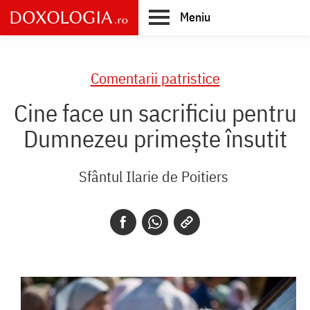
Skip
Meniu
to
main
Main
content
navigation
Comentarii patristice
Cine face un sacrificiu pentru
Dumnezeu primește însutit
Sfântul Ilarie de Poitiers