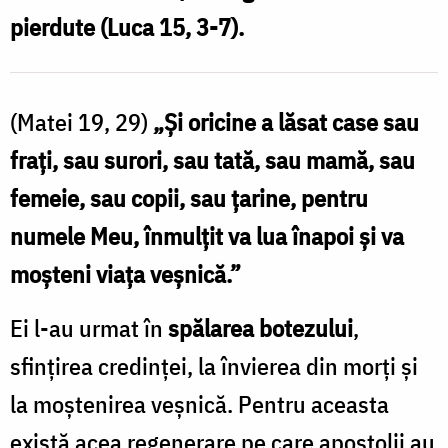
pierdute (Luca 15, 3-7).
(Matei 19, 29)
„Şi oricine a lăsat case sau
fraţi, sau surori, sau tată, sau mamă, sau
femeie, sau copii, sau ţarine, pentru
numele Meu, înmulţit va lua înapoi şi va
moşteni viaţa veşnică.”
Ei l-au urmat în
spălarea botezului
,
sfințirea credinței, la învierea din morți și
la moștenirea veșnică. Pentru aceasta
există acea regenerare pe care apostolii au