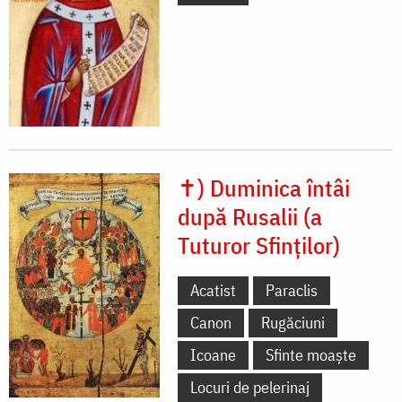
✝) Duminica întâi
după Rusalii (a
Tuturor Sfinților)
Acatist
Paraclis
Canon
Rugăciuni
Icoane
Sfinte moaște
Locuri de pelerinaj