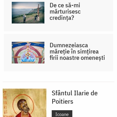
De ce să-mi
mărturisesc
credința?
Dumnezeiasca
măreţie în simţirea
firii noastre omeneşti
Sfântul Ilarie de
Poitiers
Icoane