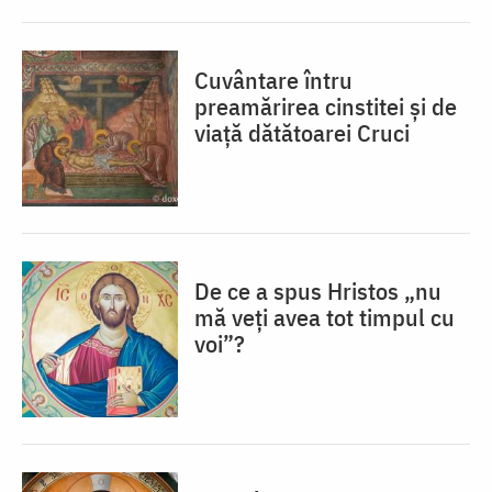
Cuvântare întru
preamărirea cinstitei și de
viață dătătoarei Cruci
De ce a spus Hristos „nu
mă veţi avea tot timpul cu
voi”?