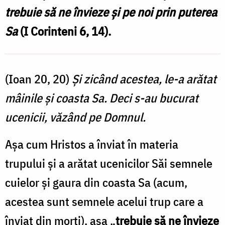
trebuie
să ne învieze şi pe noi prin puterea
Sa
(I Corinteni 6, 14).
(Ioan 20, 20)
Şi zicând acestea, le-a arătat
mâinile şi coasta Sa. Deci s-au bucurat
ucenicii, văzând pe Domnul.
Aşa cum Hristos a înviat în materia
trupului şi a arătat ucenicilor Săi semnele
cuielor şi gaura din coasta Sa (acum,
acestea sunt semnele acelui trup care a
înviat din morţi), aşa
„
trebuie să ne învieze