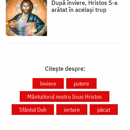
După înviere, Hristos S-a
arătat în același trup
Citește despre:
înviere
putere
Mântuitorul nostru Iisus Hristos
Sfântul Duh
iertare
păcat