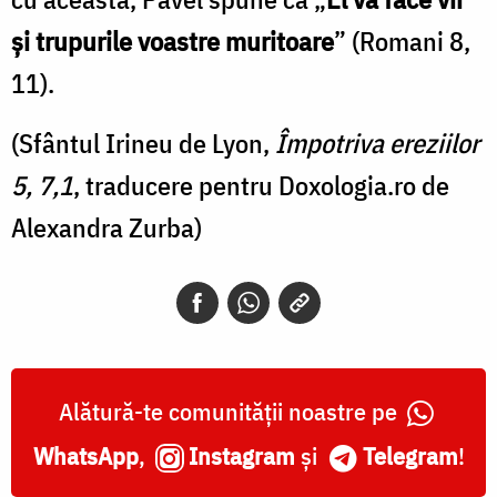
şi trupurile voastre muritoare
”
(Romani 8,
11).
(Sfântul Irineu de Lyon,
Împotriva ereziilor
5, 7,1
, traducere pentru Doxologia.ro de
Alexandra Zurba)
Alătură-te comunității noastre pe
WhatsApp
,
Instagram
și
Telegram
!