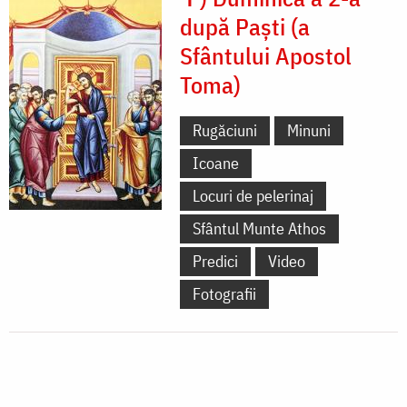
după Paști (a
Sfântului Apostol
Toma)
Rugăciuni
Minuni
Icoane
Locuri de pelerinaj
Sfântul Munte Athos
Predici
Video
Fotografii