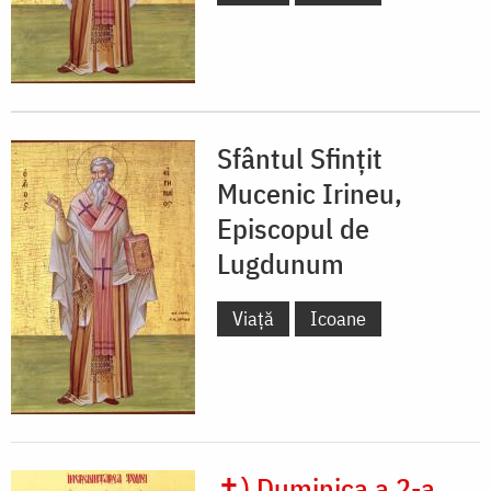
Sfântul Sfințit
Mucenic Irineu,
Episcopul de
Lugdunum
Viață
Icoane
✝) Duminica a 2-a