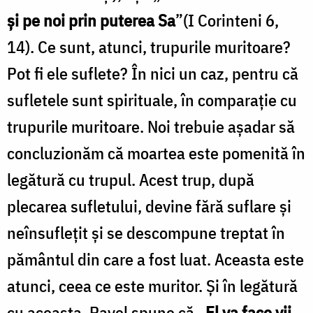
şi pe noi prin puterea Sa
”(I Corinteni 6,
14). Ce sunt, atunci, trupurile muritoare?
Pot fi ele suflete? În nici un caz, pentru că
sufletele sunt spirituale, în comparaţie cu
trupurile muritoare. Noi trebuie aşadar să
concluzionăm că moartea este pomenită în
legătură cu trupul. Acest trup, după
plecarea sufletului, devine fără suflare şi
neînsufleţit şi se descompune treptat în
pământul din care a fost luat. Aceasta este
atunci, ceea ce este muritor. Şi în legătură
cu aceasta, Pavel spune că „
El va face vii