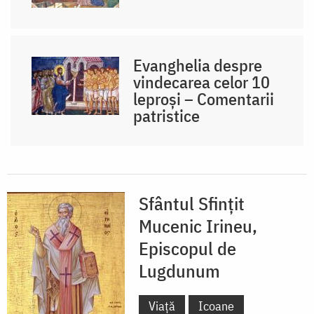
Evanghelia despre
vindecarea celor 10
leproși – Comentarii
patristice
Sfântul Sfințit
Mucenic Irineu,
Episcopul de
Lugdunum
Viață
Icoane