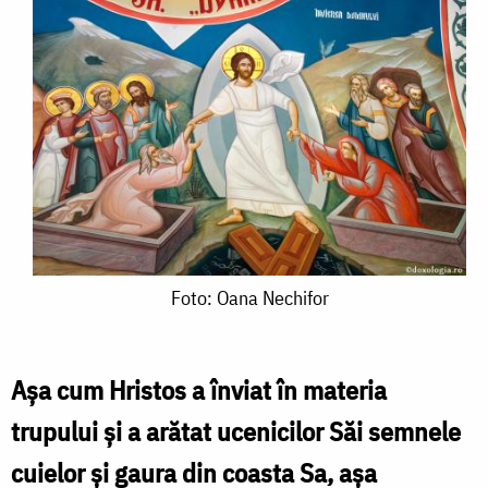
Foto:
Foto: Oana Nechifor
Oana
Nechifor
Aşa cum Hristos a înviat în materia
trupului şi a arătat ucenicilor Săi semnele
cuielor şi gaura din coasta Sa, aşa