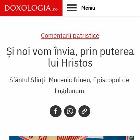
Skip
Meniu
to
main
Main
content
navigation
Comentarii patristice
Și noi vom învia, prin puterea
lui Hristos
Sfântul Sfințit Mucenic Irineu, Episcopul de
Lugdunum