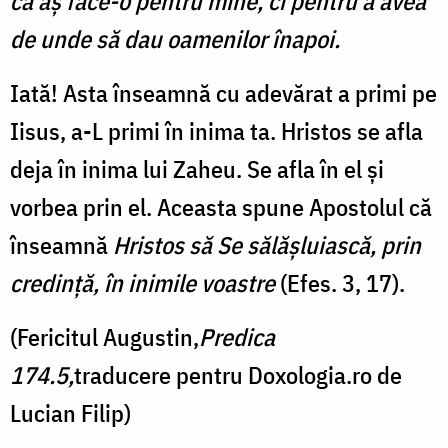
că aș face-o pentru mine, ci pentru a avea
de unde să dau oamenilor înapoi.
Iată! Asta înseamnă cu adevărat a primi pe
Iisus, a-L primi în inima ta. Hristos se afla
deja în inima lui Zaheu. Se afla în el și
vorbea prin el. Aceasta spune Apostolul că
înseamnă
Hristos să Se sălăşluiască, prin
credinţă, în inimile voastre
(Efes. 3, 17).
(Fericitul Augustin,
Predica
174.5,
traducere pentru Doxologia.ro de
Lucian Filip)