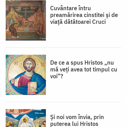
Cuvântare întru
preamărirea cinstitei și de
viață dătătoarei Cruci
De ce a spus Hristos „nu
mă veţi avea tot timpul cu
voi”?
Și noi vom învia, prin
puterea lui Hristos