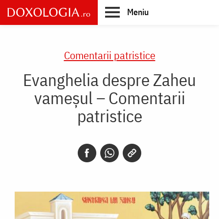
Skip
Meniu
to
main
Main
content
navigation
Comentarii patristice
Evanghelia despre Zaheu
vameșul – Comentarii
patristice