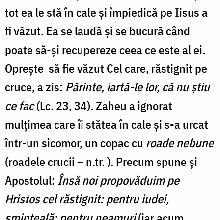
tot ea le stă în cale și împiedică pe Iisus a
fi văzut. Ea se laudă și se bucură când
poate să-și recupereze ceea ce este al ei.
Oprește să fie văzut Cel care, răstignit pe
cruce, a zis:
Părinte, iartă-le lor, că nu ştiu
ce fac
(Lc. 23, 34). Zaheu a ignorat
mulțimea care îi stătea în cale și s-a urcat
într-un sicomor, un copac cu
roade nebune
(roadele crucii – n.tr. )
.
Precum spune și
Apostolul:
Însă noi propovăduim pe
Hristos cel răstignit: pentru iudei,
sminteală; pentru neamuri
(iar acum