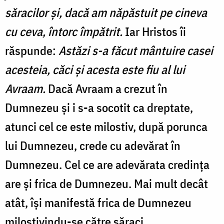
săracilor şi, dacă am năpăstuit pe cineva
cu ceva, întorc împătrit.
Iar Hristos îi
răspunde:
Astăzi s-a făcut mântuire casei
acesteia, căci şi acesta este fiu al lui
Avraam.
Dacă Avraam a crezut în
Dumnezeu și i s-a socotit ca dreptate,
atunci cel ce este milostiv, după porunca
lui Dumnezeu, crede cu adevărat în
Dumnezeu. Cel ce are adevărata credința
are și frica de Dumnezeu. Mai mult decât
atât, își manifestă frica de Dumnezeu
milostivindu-se către săraci.