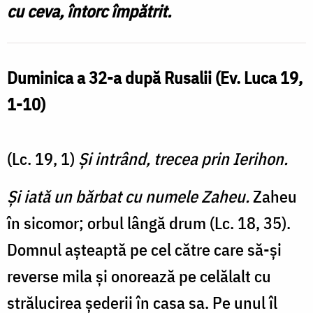
patristice
cu ceva, întorc împătrit.
Duminica a 32-a după Rusalii (Ev. Luca 19,
1-10
)
(Lc. 19, 1)
Şi intrând, trecea prin Ierihon.
Și iată un bărbat cu numele Zaheu.
Zaheu
în sicomor; orbul lângă drum (Lc. 18, 35).
Domnul așteaptă pe cel către care să-și
reverse mila și onorează pe celălalt cu
strălucirea șederii în casa sa. Pe unul îl