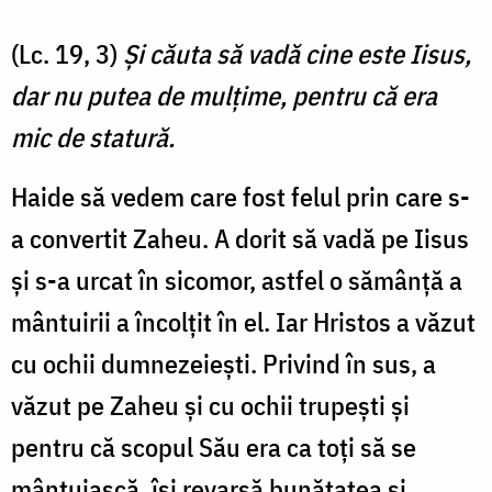
(Lc. 19, 3)
Şi căuta să vadă cine este Iisus,
dar nu putea de mulţime, pentru că era
mic de statură.
Haide să vedem care fost felul prin care s-
a convertit Zaheu. A dorit să vadă pe Iisus
și s-a urcat în sicomor, astfel o sămânță a
mântuirii a încolțit în el. Iar Hristos a văzut
cu ochii dumnezeiești. Privind în sus, a
văzut pe Zaheu și cu ochii trupești și
pentru că scopul Său era ca toți să se
mântuiască, își revarsă bunătatea și