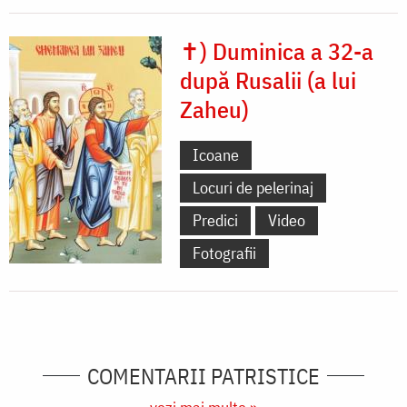
✝) Duminica a 32-a
după Rusalii (a lui
Zaheu)
Icoane
Locuri de pelerinaj
Predici
Video
Fotografii
COMENTARII PATRISTICE