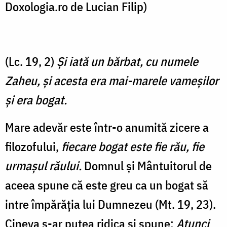
Doxologia.ro de Lucian Filip)
(Lc. 19, 2)
Şi iată un bărbat, cu numele
Zaheu, şi acesta era mai-marele vameşilor
şi era bogat.
Mare adevăr este într-o anumită zicere a
filozofului,
fiecare bogat este fie rău, fie
urmașul răului.
Domnul și Mântuitorul de
aceea spune că este greu ca un bogat să
intre împărăția lui Dumnezeu (Mt. 19, 23).
Cineva s-ar putea ridica și spune:
Atunci