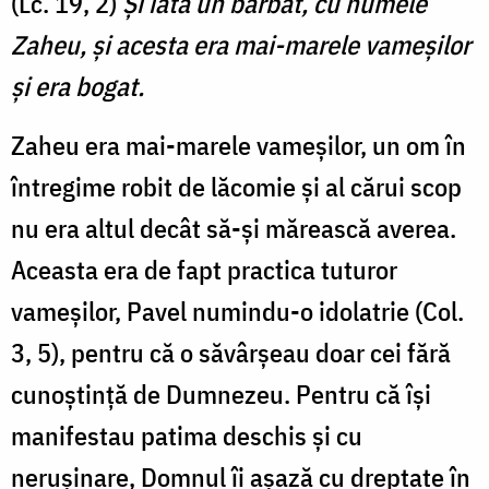
(Lc. 19, 2)
Şi iată un bărbat, cu numele
Zaheu, şi acesta era mai-marele vameşilor
şi era bogat.
Zaheu era mai-marele vameșilor, un om în
întregime robit de lăcomie și al cărui scop
nu era altul decât să-și mărească averea.
Aceasta era de fapt practica tuturor
vameșilor, Pavel numindu-o idolatrie (Col.
3, 5), pentru că o săvârșeau doar cei fără
cunoștință de Dumnezeu. Pentru că își
manifestau patima deschis și cu
nerușinare, Domnul îi așază cu dreptate în