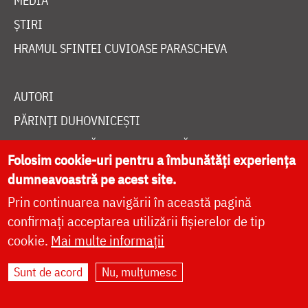
MEDIA
ȘTIRI
HRAMUL SFINTEI CUVIOASE PARASCHEVA
AUTORI
PĂRINȚI DUHOVNICEȘTI
MAICI CU VIAȚĂ DUHOVNICEASCĂ
Folosim cookie-uri pentru a îmbunătăți experiența
TEMATICĂ
dumneavoastră pe acest site.
SINAXAR ALFABETIC
Prin continuarea navigării în această pagină
MĂNĂSTIRI ȘI BISERICI
confirmați acceptarea utilizării fișierelor de tip
cookie.
Mai multe informații
CALENDAR ORTODOX
WIDGET DOXOLOGIA
Sunt de acord
Nu, mulțumesc
RADIO DOXOLOGIA