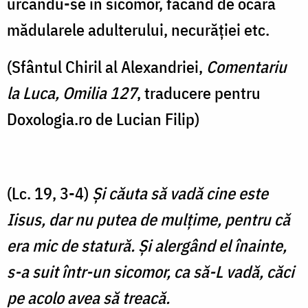
urcându-se în sicomor, făcând de ocară
mădularele adulterului, necurăției etc.
(Sfântul Chiril al Alexandriei,
Comentariu
la Luca, Omilia 127
, traducere pentru
Doxologia.ro de Lucian Filip)
(Lc. 19, 3-4)
Şi căuta să vadă cine este
Iisus, dar nu putea de mulţime, pentru că
era mic de statură. Şi alergând el înainte,
s-a suit într-un sicomor, ca să-L vadă, căci
pe acolo avea să treacă.