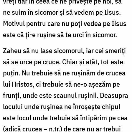
vreți dar în ceea ce ne privește pe noi, să
ne suim în sicomor și să vedem pe Iisus.
Motivul pentru care nu poți vedea pe Iisus
este că ți-e rușine să te urci în sicomor.
Zaheu să nu lase sicomorul, iar cei smeriți
să se urce pe cruce. Chiar și atât, tot este
puțin. Nu trebuie să ne rușinăm de crucea
lui Hristos, ci trebuie să ne-o așezăm pe
frunți, unde este scaunul rușinii. Deasupra
locului unde rușinea ne înroșește chipul
este locul unde trebuie să întipărim pe cea
(adică crucea – n.tr.) de care nu ar trebui