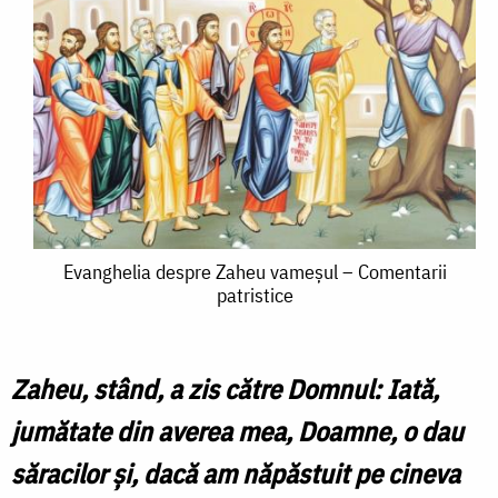
Evanghelia
Evanghelia despre Zaheu vameșul – Comentarii
patristice
despre
Zaheu
vameșul
Zaheu, stând, a zis către Domnul: Iată,
–
jumătate din averea mea, Doamne, o dau
Comentarii
săracilor şi, dacă am năpăstuit pe cineva