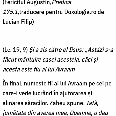
(Fericitul Augustin,
Predica
175.1,
traducere pentru Doxologia.ro de
Lucian Filip)
(Lc. 19, 9)
Şi a zis către el Iisus: „Astăzi s-a
făcut mântuire casei acesteia, căci şi
acesta este fiu al lui Avraam
În final, numește fii ai lui Avraam pe cei pe
care-i vede lucrând în ajutorarea și
alinarea săracilor. Zaheu spune:
Iată,
jumătate din averea mea, Doamne, o dau