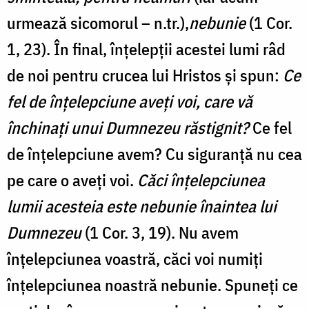
urmează sicomorul – n.tr.),
nebunie
(1 Cor.
1, 23). În final, înțelepții acestei lumi râd
de noi pentru crucea lui Hristos și spun:
Ce
fel de înțelepciune aveți voi, care vă
închinați unui Dumnezeu răstignit?
Ce fel
de înțelepciune avem? Cu siguranță nu cea
pe care o aveți voi.
Căci înţelepciunea
lumii acesteia este nebunie înaintea lui
Dumnezeu
(1 Cor. 3, 19). Nu avem
înțelepciunea voastră, căci voi numiți
înțelepciunea noastră nebunie. Spuneți ce