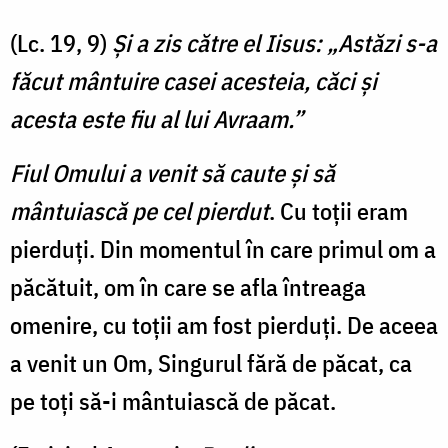
(Lc. 19, 9)
Şi a zis către el Iisus: „Astăzi s-a
făcut mântuire casei acesteia, căci şi
acesta este fiu al lui Avraam.”
Fiul Omului a venit să caute şi să
mântuiască pe cel pierdut
. Cu toții eram
pierduți. Din momentul în care primul om a
păcătuit, om în care se afla întreaga
omenire, cu toții am fost pierduți. De aceea
a venit un Om, Singurul fără de păcat, ca
pe toți să-i mântuiască de păcat.