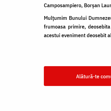
Camposampiero, Borșan Laura 
Mulțumim Bunului Dumnezeu c
frumoasa primire, deosebita 
acestui eveniment deosebit al
Alătură-te comu