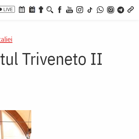
LIVE
08
aliei
tul Triveneto II