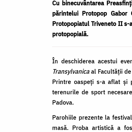
Protopopiatul
Cu binecuvântarea Preasfinți
Triveneto
părintelui Protopop Gabor 
II
Protopopiatul Triveneto II s-a
protopopială.
În deschiderea acestui ev
Transylvanica
al Facultății de
Printre oaspeți s-a aflat și 
terenurile de sport necesare
Padova.
Parohiile prezente la festiva
masă. Proba artistică a fo