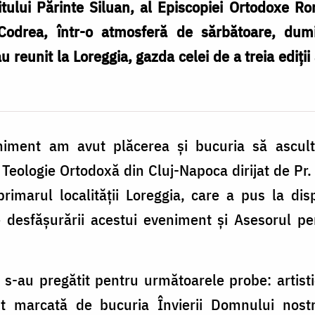
tului Părinte Siluan, al Episcopiei Ortodoxe Rom
Codrea, într-o atmosferă de sărbătoare, dumi
u reunit la Loreggia, gazda celei de a treia ediții 
eniment am avut plăcerea și bucuria să ascu
 Teologie Ortodoxă din Cluj-Napoca dirijat de Pr. 
primarul localității Loreggia, care a pus la disp
 desfășurării acestui eveniment și Asesorul pe
l s-au pregătit pentru următoarele probe: artistic
st marcată de bucuria Învierii Domnului nostr