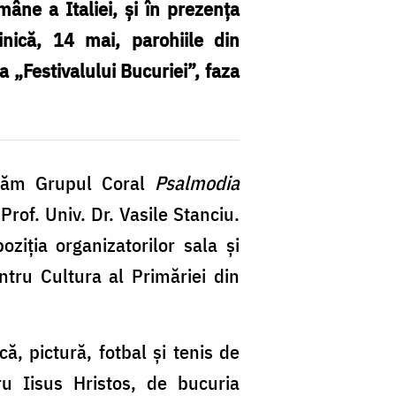
âne a Italiei, și în prezența
nică, 14 mai, parohiile din
a „Festivalului Bucuriei”, faza
„F
Bu
în
ltăm Grupul Coral
Psalmodia
Pr
Prof. Univ. Dr. Vasile Stanciu.
Tr
oziția organizatorilor sala și
II
ntru Cultura al Primăriei din
ă, pictură, fotbal și tenis de
u Iisus Hristos, de bucuria