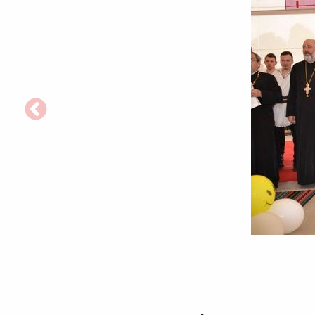
„Festivalul
Bucuriei”,
în