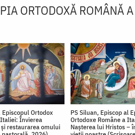
PIA ORTODOXĂ ROMÂNĂ A 
, Episcopul Ortodox
PS Siluan, Episcop al E
taliei: Învierea
Ortodoxe Române a Ital
și restaurarea omului
Nașterea lui Hristos – 
e pastorală, 2026)
vieții noastre (Scrisoar