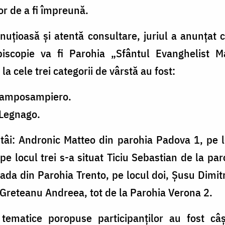
ror de a fi împreună.
nuțioasă și atentă consultare, juriul a anunțat
iscopie va fi Parohia „Sfântul Evanghelist M
la cele trei categorii de vârstă au fost:
 Camposampiero.
 Legnago.
ntâi: Andronic Matteo din parohia Padova 1, pe l
 locul trei s-a situat Ticiu Sebastian de la par
rada din Parohia Trento, pe locul doi, Șusu Dimitr
e Greteanu Andreea, tot de la Parohia Verona 2.
 tematice poropuse participanților au fost c