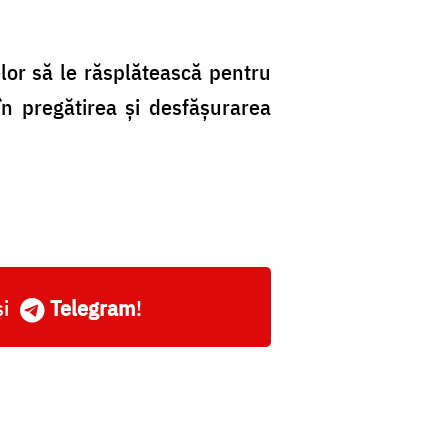
or să le răsplătească pentru
în pregătirea și desfășurarea
și
Telegram
!