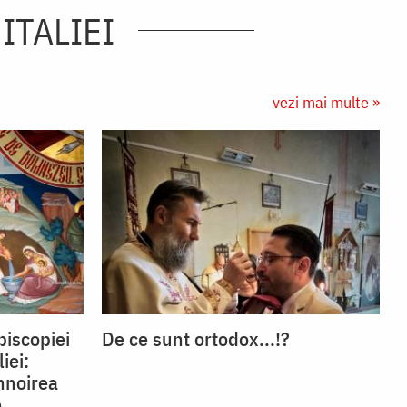
ITALIEI
vezi mai multe »
piscopiei
De ce sunt ortodox...!?
iei:
înnoirea
e