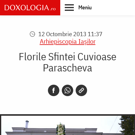
Skip
Meniu
to
main
Main
content
navigation
12 Octombrie 2013 11:37
Arhiepiscopia Iaşilor
Florile Sfintei Cuvioase
Parascheva