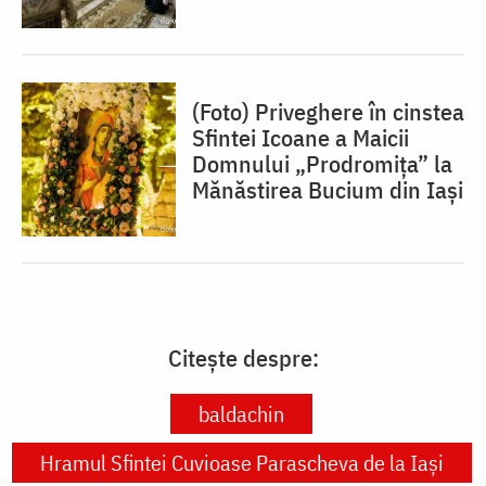
(Foto) Priveghere în cinstea
Sfintei Icoane a Maicii
Domnului „Prodromița” la
Mănăstirea Bucium din Iași
Citește despre:
baldachin
Hramul Sfintei Cuvioase Parascheva de la Iași