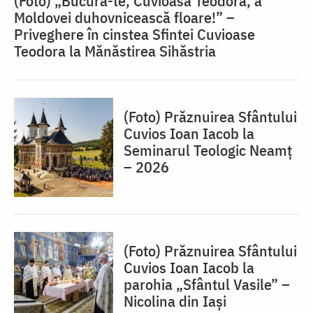
(Foto) „Bucură-te, Cuvioasă Teodora, a
Moldovei duhovnicească floare!” –
Priveghere în cinstea Sfintei Cuvioase
Teodora la Mănăstirea Sihăstria
(Foto) Prăznuirea Sfântului
Cuvios Ioan Iacob la
Seminarul Teologic Neamț
– 2026
(Foto) Prăznuirea Sfântului
Cuvios Ioan Iacob la
parohia „Sfântul Vasile” –
Nicolina din Iași