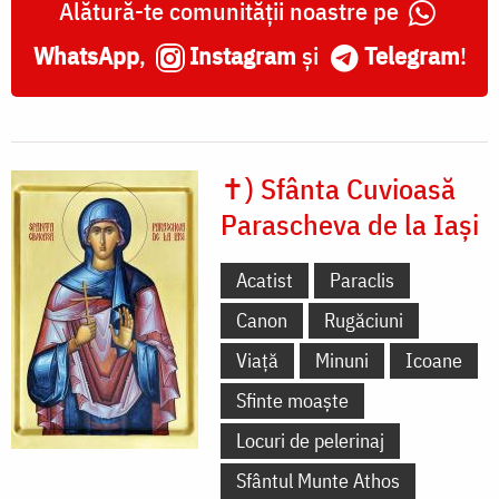
Alătură-te comunității noastre pe
WhatsApp
,
Instagram
și
Telegram
!
✝) Sfânta Cuvioasă
Parascheva de la Iași
Acatist
Paraclis
Canon
Rugăciuni
Viață
Minuni
Icoane
Sfinte moaște
Locuri de pelerinaj
Sfântul Munte Athos