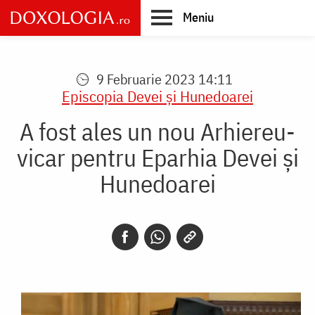
Skip
Meniu
to
main
Main
content
navigation
9 Februarie 2023 14:11
Episcopia Devei şi Hunedoarei
A fost ales un nou Arhiereu-
vicar pentru Eparhia Devei și
Hunedoarei