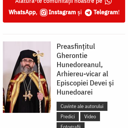
Alătură-te comunității noastre pe
WhatsApp
,
Instagram
și
Telegram
!
Preasfințitul
Gherontie
Hunedoreanul,
Arhiereu-vicar al
Episcopiei Devei și
Hunedoarei
Cuvinte ale autorului
Predici
Video
Fotografii