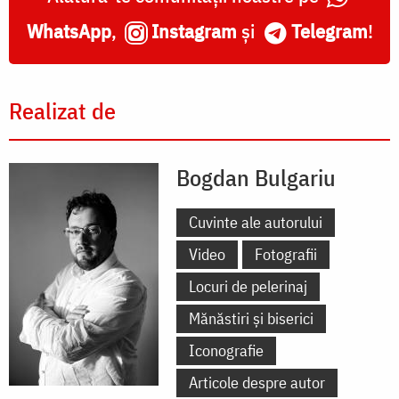
WhatsApp
,
Instagram
și
Telegram
!
Realizat de
Bogdan Bulgariu
Cuvinte ale autorului
Video
Fotografii
Locuri de pelerinaj
Mănăstiri și biserici
Iconografie
Articole despre autor