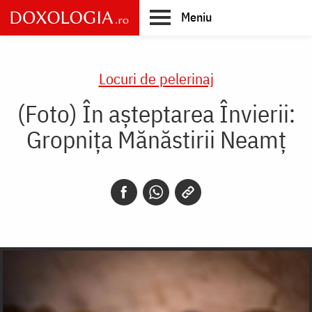
Skip
Meniu
to
main
Main
content
navigation
Locuri de pelerinaj
(Foto) În așteptarea Învierii:
Gropnița Mănăstirii Neamț