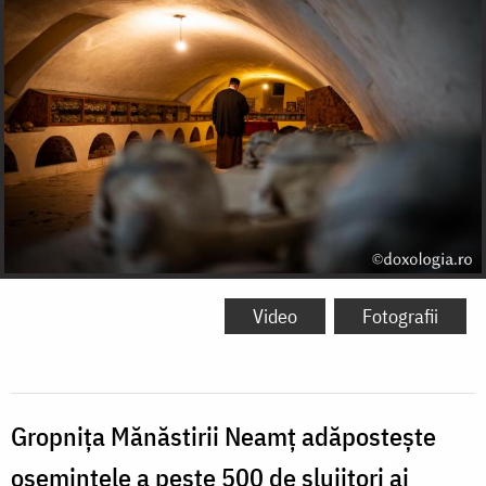
Video
Fotografii
Gropnița Mănăstirii Neamț adăpostește
osemintele a peste 500 de slujitori ai