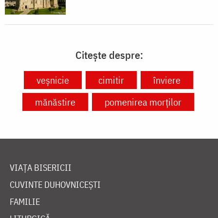
Citește despre:
veșnicie
cimitir
înviere
mănăstire
pomenirea morților
VIAȚA BISERICII
CUVINTE DUHOVNICEȘTI
FAMILIE