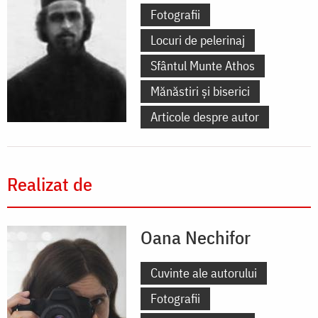
Fotografii
Locuri de pelerinaj
Sfântul Munte Athos
Mănăstiri și biserici
Articole despre autor
Realizat de
Oana Nechifor
Cuvinte ale autorului
Fotografii