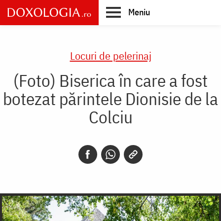
Skip
Meniu
to
main
Main
content
navigation
Locuri de pelerinaj
(Foto) Biserica în care a fost
botezat părintele Dionisie de la
Colciu