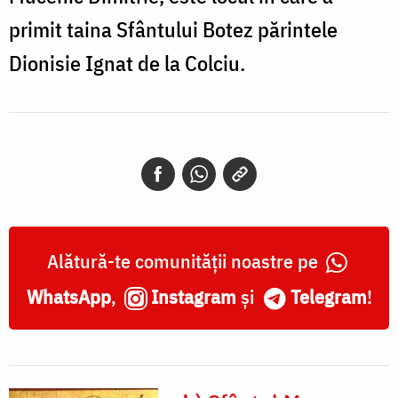
primit taina Sfântului Botez părintele
Dionisie Ignat de la Colciu.
Alătură-te comunității noastre pe
WhatsApp
,
Instagram
și
Telegram
!