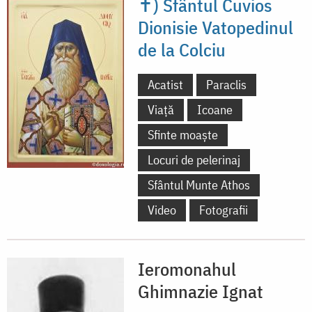
✝) Sfântul Cuvios
Dionisie Vatopedinul
de la Colciu
Acatist
Paraclis
Viață
Icoane
Sfinte moaște
Locuri de pelerinaj
Sfântul Munte Athos
Video
Fotografii
Ieromonahul
Ghimnazie Ignat