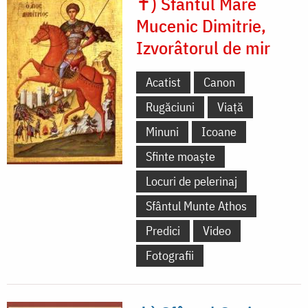
✝) Sfântul Mare
Mucenic Dimitrie,
Izvorâtorul de mir
Acatist
Canon
Rugăciuni
Viață
Minuni
Icoane
Sfinte moaște
Locuri de pelerinaj
Sfântul Munte Athos
Predici
Video
Fotografii