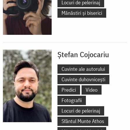
Locuri de pelerinaj
Mănăstiri și biserici
Ștefan Cojocariu
Cuvinte ale autorului
Cuvinte duhovnicești
Predici
Video
Fotografii
Locuri de pelerinaj
Sfântul Munte Athos