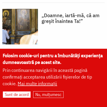
„Doamne, iartă-mă, că am
greșit înaintea Ta!”
Folosim cookie-uri pentru a îmbunătăți experiența
dumneavoastră pe acest site.
Dumnezeu dragoste este. Ai
dragoste, ești cu Dumnezeu.
Prin continuarea navigării în această pagină
Nu ai dragoste cu aproapele,
confirmați acceptarea utilizării fișierelor de tip
nu e Dumnezeu cu tine
cookie.
Mai multe informații
Sunt de acord
Nu, mulțumesc