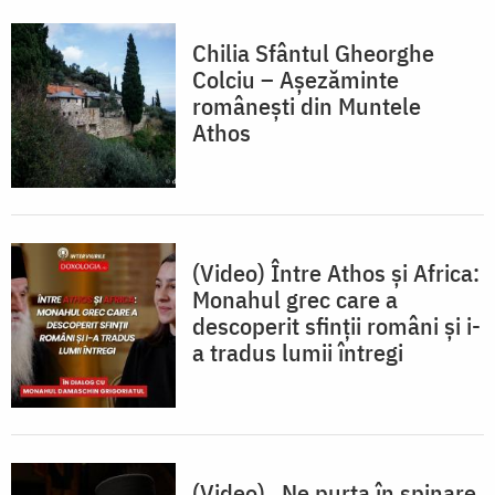
Chilia Sfântul Gheorghe
Colciu – Așezăminte
românești din Muntele
Athos
(Video) Între Athos și Africa:
Monahul grec care a
descoperit sfinții români și i-
a tradus lumii întregi
(Video) „Ne purta în spinare