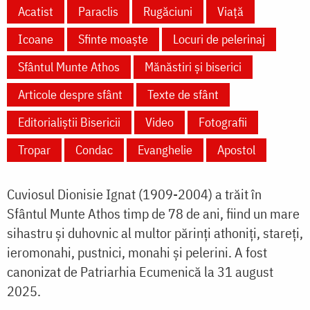
Acatist
Paraclis
Rugăciuni
Viață
Icoane
Sfinte moaște
Locuri de pelerinaj
Sfântul Munte Athos
Mănăstiri și biserici
Articole despre sfânt
Texte de sfânt
Editorialiștii Bisericii
Video
Fotografii
Tropar
Condac
Evanghelie
Apostol
Cuviosul Dionisie Ignat (
1909-2004
) a trăit în
Sfântul Munte Athos timp de 78 de ani, fiind un mare
sihastru și duhovnic al multor părinți athoniți, stareți,
ieromonahi, pustnici, monahi și pelerini. A fost
canonizat de Patriarhia Ecumenică la
31 august
2025.