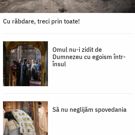
Cu răbdare, treci prin toate!
Omul nu-i zidit de
Dumnezeu cu egoism într-
însul
Să nu neglijăm spovedania