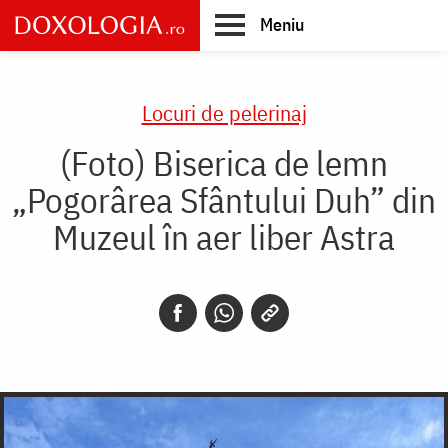
Skip
Meniu
to
main
Main
content
navigation
Locuri de pelerinaj
(Foto) Biserica de lemn
„Pogorârea Sfântului Duh” din
Muzeul în aer liber Astra