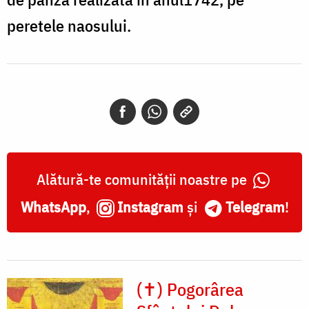
peretele naosului.
Alătură-te comunității noastre pe
WhatsApp
,
Instagram
și
Telegram
!
(✝) Pogorârea