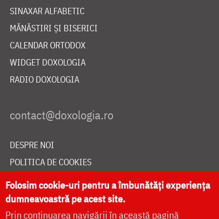
SINAXAR ALFABETIC
MĂNĂSTIRI ȘI BISERICI
CALENDAR ORTODOX
WIDGET DOXOLOGIA
RADIO DOXOLOGIA
DESPRE NOI
POLITICA DE COOKIES
DONEAZĂ ONLINE PENTRU CATEDRALA NAȚIONALĂ
Folosim cookie-uri pentru a îmbunătăți experiența
dumneavoastră pe acest site.
Prin continuarea navigării în această pagină
LIVE