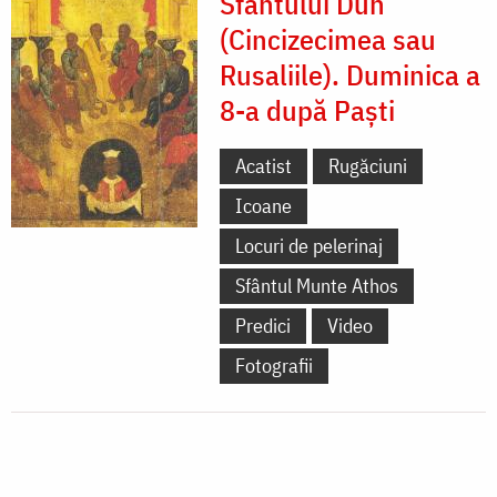
Sfântului Duh
(Cincizecimea sau
Rusaliile). Duminica a
8-a după Paști
Acatist
Rugăciuni
Icoane
Locuri de pelerinaj
Sfântul Munte Athos
Predici
Video
Fotografii