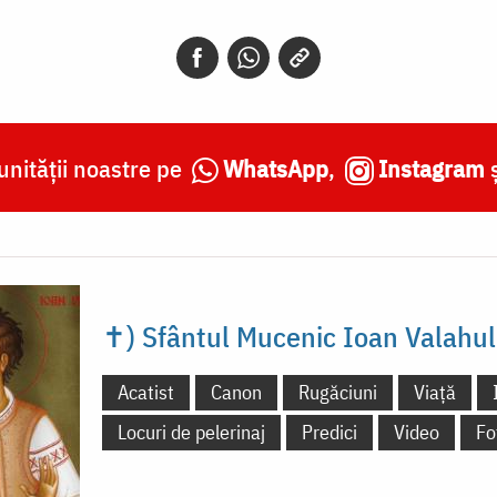
nității noastre pe
WhatsApp
,
Instagram
✝) Sfântul Mucenic Ioan Valahul
Acatist
Canon
Rugăciuni
Viață
Locuri de pelerinaj
Predici
Video
Fo