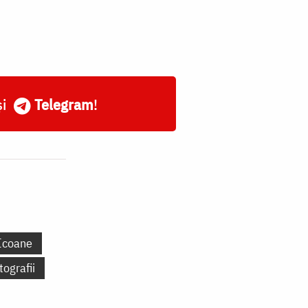
și
Telegram
!
Icoane
tografii