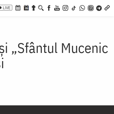
LIVE
06
 și „Sfântul Mucenic
i