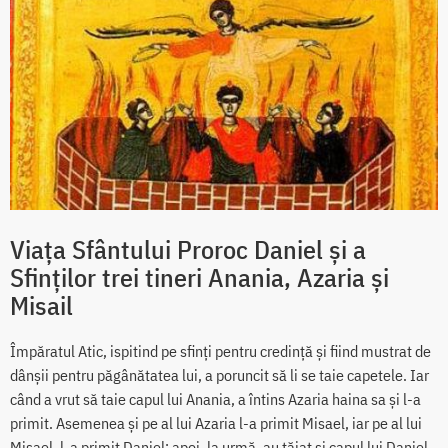
Viața Sfântului Proroc Daniel și a
Sfinților trei tineri Anania, Azaria și
Misail
Împăratul Atic, ispitind pe sfinți pentru credință și fiind mustrat de
dânșii pentru păgânătatea lui, a poruncit să li se taie capetele. Iar
când a vrut să taie capul lui Anania, a întins Azaria haina sa și l-a
primit. Asemenea și pe al lui Azaria l-a primit Misael, iar pe al lui
Misael, l-a primit Daniel; apoi, la urmă, au tăiat și capul lui Daniel.