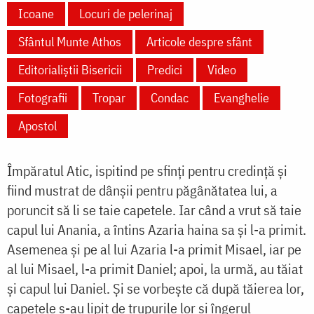
Icoane
Locuri de pelerinaj
Sfântul Munte Athos
Articole despre sfânt
Editorialiștii Bisericii
Predici
Video
Fotografii
Tropar
Condac
Evanghelie
Apostol
Împăratul Atic, ispitind pe sfinți pentru credință și
fiind mustrat de dânșii pentru păgânătatea lui, a
poruncit să li se taie capetele. Iar când a vrut să taie
capul lui Anania, a întins Azaria haina sa și l-a primit.
Asemenea și pe al lui Azaria l-a primit Misael, iar pe
al lui Misael, l-a primit Daniel; apoi, la urmă, au tăiat
și capul lui Daniel. Și se vorbește că după tăierea lor,
capetele s-au lipit de trupurile lor și îngerul