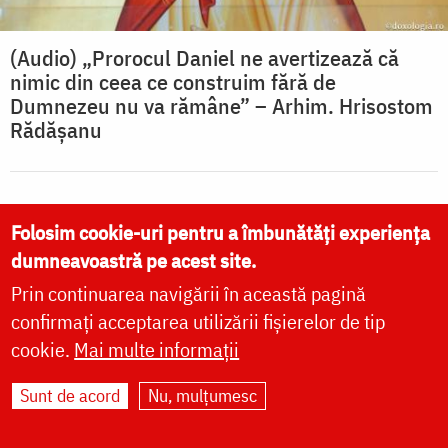
(Audio) „Prorocul Daniel ne avertizează că
nimic din ceea ce construim fără de
Dumnezeu nu va rămâne” – Arhim. Hrisostom
Rădășanu
Folosim cookie-uri pentru a îmbunătăți experiența
VIDEO
dumneavoastră pe acest site.
Prin continuarea navigării în această pagină
confirmați acceptarea utilizării fișierelor de tip
vezi mai multe »
cookie.
Mai multe informații
Sunt de acord
Nu, mulțumesc