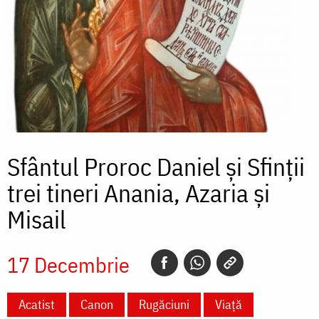
Sfântul Proroc Daniel și Sfinții
trei tineri Anania, Azaria și
Misail
17 Decembrie
Acatist
Canon
Rugăciuni
Viață