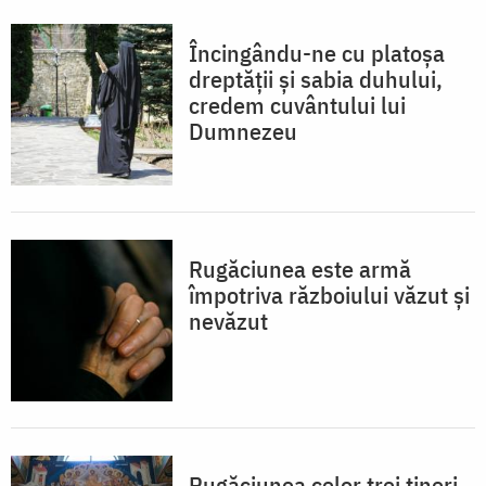
Încingându-ne cu platoșa
dreptății și sabia duhului,
credem cuvântului lui
Dumnezeu
Rugăciunea este armă
împotriva războiului văzut și
nevăzut
Rugăciunea celor trei tineri