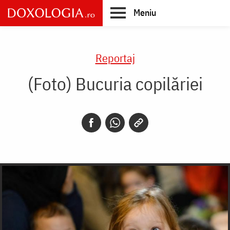
Skip
Meniu
to
main
Main
content
navigation
Reportaj
(Foto) Bucuria copilăriei