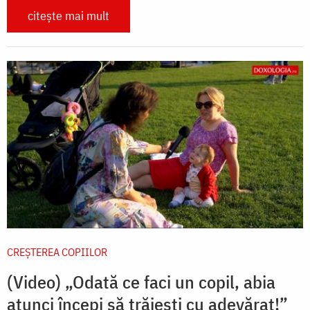
citește mai mult
CREŞTEREA COPIILOR
(Video) „Odată ce faci un copil, abia
atunci începi să trăiești cu adevărat!”