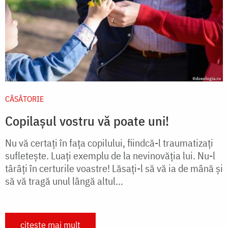
CĂSĂTORIE
Copilașul vostru vă poate uni!
Nu vă certaţi în faţa copilului, fiindcă-l traumatizaţi
sufleteşte. Luaţi exemplu de la nevinovăţia lui. Nu-l
târâţi în certurile voastre! Lăsaţi-l să vă ia de mână şi
să vă tragă unul lângă altul...
citește mai mult