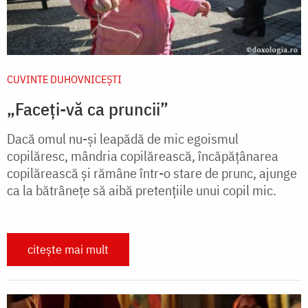
CUVINTE DUHOVNICEȘTI
„Faceți-vă ca pruncii”
Dacă omul nu-și leapădă de mic egoismul
copilăresc, mândria copilărească, încăpățânarea
copilărească și rămâne într-o stare de prunc, ajunge
ca la bătrânețe să aibă pretențiile unui copil mic.
citește mai mult