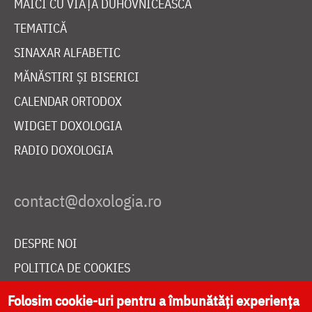
MAICI CU VIAȚĂ DUHOVNICEASCĂ
TEMATICĂ
SINAXAR ALFABETIC
MĂNĂSTIRI ȘI BISERICI
CALENDAR ORTODOX
WIDGET DOXOLOGIA
RADIO DOXOLOGIA
DESPRE NOI
POLITICA DE COOKIES
DONEAZĂ ONLINE PENTRU CATEDRALA NAȚIONALĂ
Folosim cookie-uri pentru a îmbunătăți experiența