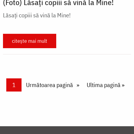
(Foto) Lăsaţi copiii să vină la Mine!
Lăsaţi copiii să vină la Mine!
citește mai mult
Paginare
Current page
1
Next page
Următoarea pagină
Last page
Ultima pagină »