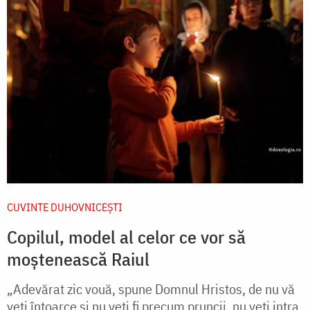
CUVINTE DUHOVNICEȘTI
Copilul, model al celor ce vor să
moștenească Raiul
„Adevărat zic vouă, spune Domnul Hristos, de nu vă
veți întoarce și nu veți fi precum pruncii, nu veți intra