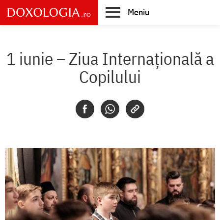
Skip
Meniu
to
main
Main
content
navigation
1 iunie – Ziua Internațională a
Copilului