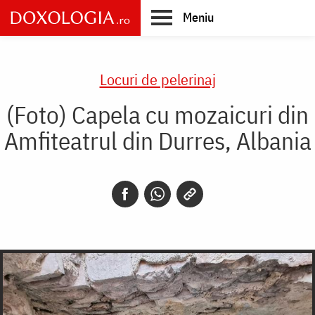
Skip
Meniu
to
main
Main
content
navigation
Locuri de pelerinaj
(Foto) Capela cu mozaicuri din
Amfiteatrul din Durres, Albania