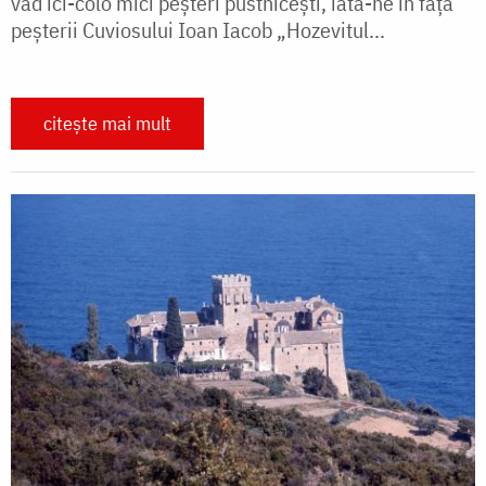
văd ici-colo mici peșteri pustnicești, iată-ne în fața
peșterii Cuviosului Ioan Iacob „Hozevitul...
citește mai mult