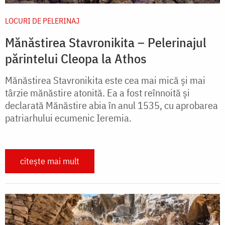
LOCURI DE PELERINAJ
Mănăstirea Stavronikita – Pelerinajul
părintelui Cleopa la Athos
Mănăstirea Stavronikita este cea mai mică şi mai
târzie mănăstire atonită. Ea a fost reînnoită şi
declarată Mănăstire abia în anul 1535, cu aprobarea
patriarhului ecumenic Ieremia.
citește mai mult