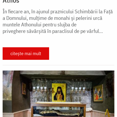
În fiecare an, în ajunul praznicului Schimbării la Faţă
a Domnului, mulţime de monahi şi pelerini urcă
muntele Athonului pentru slujba de
priveghere săvârşită în paraclisul de pe vârful...
citește mai mult