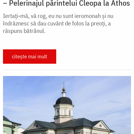
– Pelerinajul părintelui Cleopa la Athos
Iertaţi-mă, vă rog, eu nu sunt ieromonah şi nu
îndrăznesc să dau cuvânt de folos la preoţi, a
răspuns bătrânul.
citește mai mult