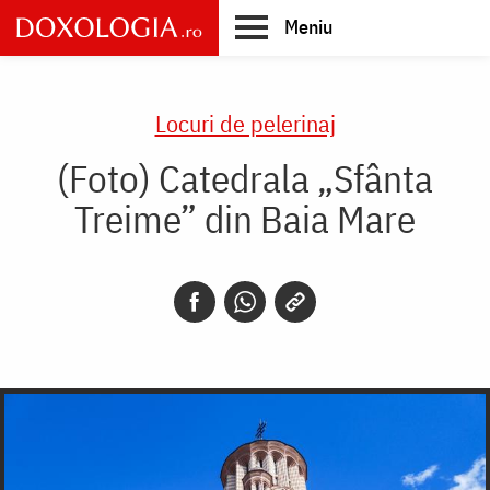
Skip
Meniu
to
main
Main
content
navigation
Locuri de pelerinaj
(Foto) Catedrala „Sfânta
Treime” din Baia Mare